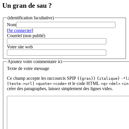
Un gran de sau ?
(identification facultative)
Nom
[
Se connecter
]
Courriel (non publié)
Votre site web
Ajoutez votre commentaire ici
Texte de votre message
Ce champ accepte les raccourcis SPIP
{{gras}}
{italique}
-*l
et le code HTML
[texte->url]
<quote>
<code>
<q>
<del>
<in
créer des paragraphes, laissez simplement des lignes vides.