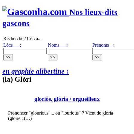
Nos lieux-dits
gascons
Recherche / Cèrca...
Lòcs :
Noms :
Prenoms :
en graphie alibertine :
(la) Glòri
gloriós, glòria
/ orgueilleux
Prononcer "glourious"... ou "lourious" ? Vient de glòria
(gloire ; (…)