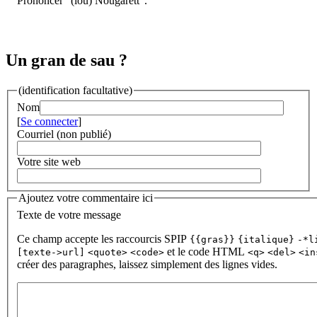
Prononcer "(lou) Nougarétt".
Un gran de sau ?
(identification facultative)
Nom
[
Se connecter
]
Courriel (non publié)
Votre site web
Ajoutez votre commentaire ici
Texte de votre message
Ce champ accepte les raccourcis SPIP
{{gras}}
{italique}
-*l
et le code HTML
[texte->url]
<quote>
<code>
<q>
<del>
<in
créer des paragraphes, laissez simplement des lignes vides.