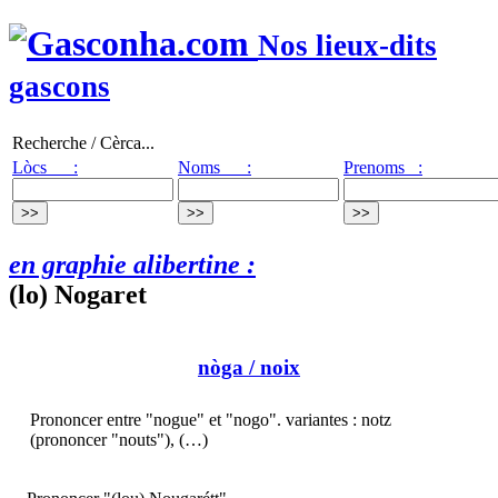
Nos lieux-dits
gascons
Recherche / Cèrca...
Lòcs :
Noms :
Prenoms :
en graphie alibertine :
(lo) Nogaret
nòga
/ noix
Prononcer entre "nogue" et "nogo". variantes : notz
(prononcer "nouts"), (…)