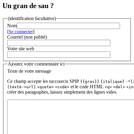
Un gran de sau ?
(identification facultative)
Nom
[
Se connecter
]
Courriel (non publié)
Votre site web
Ajoutez votre commentaire ici
Texte de votre message
Ce champ accepte les raccourcis SPIP
{{gras}}
{italique}
-*l
et le code HTML
[texte->url]
<quote>
<code>
<q>
<del>
<in
créer des paragraphes, laissez simplement des lignes vides.