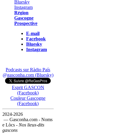
Région
Gascogne
Prospective
E-mail
Facebook
Bluesky
Instagram
Podcasts sur Ràdio País
@gasconha.com (Bluesky)
Esprit GASCON
(Facebook)
Couleur Gascogne
(Facebook)
2024-2026
— Gasconha.com - Noms
e Lòcs -
Nos lieux-dits
gascons