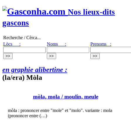
Nos lieux-dits
gascons
Recherche / Cèrca...
Lòcs :
Noms :
Prenoms :
en graphie alibertine :
(la/era) Mòla
mòla, mola
/ moulin, meule
mòla : prononcer entre "mole" et "molo". variante : mola
(prononcer entre (…)