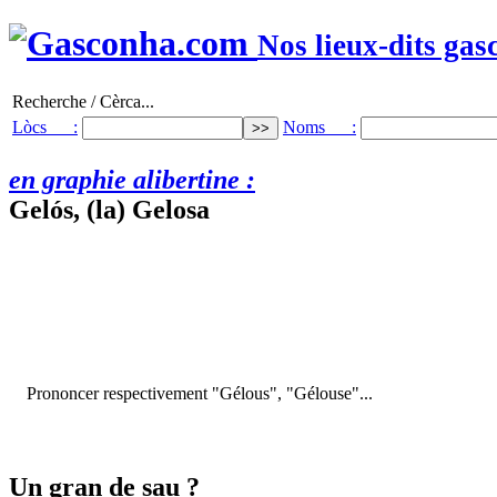
Nos lieux-dits gas
Recherche / Cèrca...
Lòcs :
Noms :
en graphie alibertine :
Gelós, (la) Gelosa
Prononcer respectivement "Gélous", "Gélouse"...
Un gran de sau ?