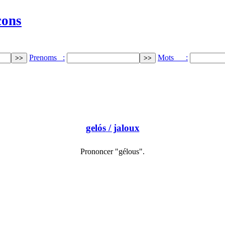
cons
Prenoms :
Mots :
gelós
/ jaloux
Prononcer "gélous".