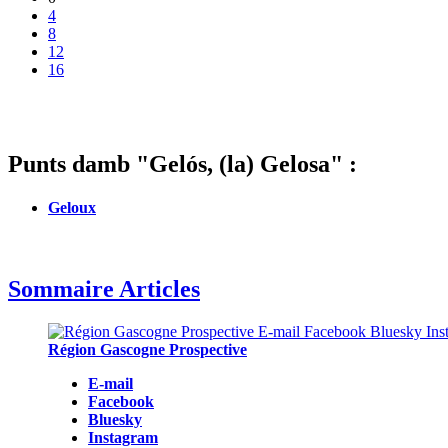
4
8
12
16
Punts damb "Gelós, (la) Gelosa" :
Geloux
Sommaire Articles
Région Gascogne Prospective
E-mail
Facebook
Bluesky
Instagram