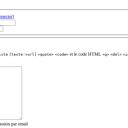
nnecter
]
et le code HTML
iste
[texte->url]
<quote>
<code>
<q>
<del>
<i
ssion par email