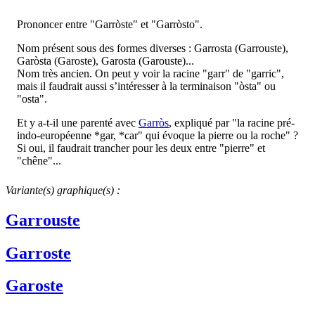
Prononcer entre "Garròste" et "Garròsto".
Nom présent sous des formes diverses : Garrosta (Garrouste),
Garòsta (Garoste), Garosta (Garouste)...
Nom très ancien. On peut y voir la racine "garr" de "garric",
mais il faudrait aussi s’intéresser à la terminaison "òsta" ou
"osta".
Et y a-t-il une parenté avec
Garròs
, expliqué par "la racine pré-
indo-européenne *gar, *car" qui évoque la pierre ou la roche" ?
Si oui, il faudrait trancher pour les deux entre "pierre" et
"chêne"...
Variante(s) graphique(s) :
Garrouste
Garroste
Garoste