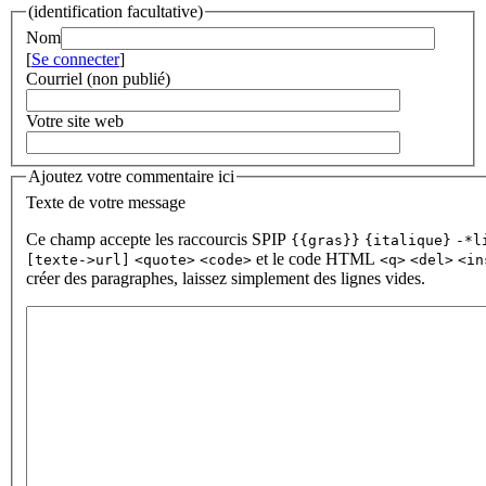
(identification facultative)
Nom
[
Se connecter
]
Courriel (non publié)
Votre site web
Ajoutez votre commentaire ici
Texte de votre message
Ce champ accepte les raccourcis SPIP
{{gras}}
{italique}
-*l
et le code HTML
[texte->url]
<quote>
<code>
<q>
<del>
<in
créer des paragraphes, laissez simplement des lignes vides.