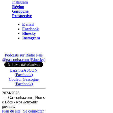
Région
Gascogne
Prospective
E-mail
Facebook
Bluesky
Instagram
Podcasts sur Ràdio País
@gasconha.com (Bluesky)
Esprit GASCON
(Facebook)
Couleur Gascogne
(Facebook)
2024-2026
— Gasconha.com - Noms
e Lòcs -
Nos lieux-dits
gascons
Plan du site
|
Se connecter
|