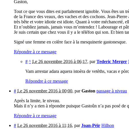
Gaston,
Tout ce que vous dites est parfaitement ignoble. Vous êtes un t
de la France des veaux, des vaches et des cochons. Jean-Pierre à 
très bête et votre idiotie est idiote. Quant à votre méchanceté, e
Et n’oubliez jamais, jamais vous m’entendez ! Labourage et pât
Je suis certain que chez vous il y a le téléfon qui son. Et bien ta
Signé une femme en colère face à la mesquinerie gastonesque.
Répondre à ce message
#
^
Le 26 novembre 2016 à 06:17
,
par
Tederic Merger
Vam arrestar adara aquera istoèra de vetèths, vacas e pòrc
Répondre à ce message
#
Le 26 novembre 2016 à 00:00
,
par
Gaston
passage à niveau
Après la limite, le niveau.
Mais il n’y a rien à répondre puisque Gastoûn n’a pas posé de q
Répondre à ce message
#
Le 26 novembre 2016 à 11:16
,
par
Joan-Pèir
Hilhon