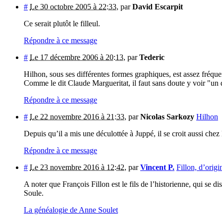
#
Le 30 octobre 2005 à 22:33
,
par
David Escarpit
Ce serait plutôt le filleul.
Répondre à ce message
#
Le 17 décembre 2006 à 20:13
,
par
Tederic
Hilhon, sous ses différentes formes graphiques, est assez fréque
Comme le dit Claude Margueritat, il faut sans doute y voir "un di
Répondre à ce message
#
Le 22 novembre 2016 à 21:33
,
par
Nicolas Sarkozy
Hilhon
Depuis qu’il a mis une déculottée à Juppé, il se croit aussi che
Répondre à ce message
#
Le 23 novembre 2016 à 12:42
,
par
Vincent P.
Fillon, d’orig
A noter que François Fillon est le fils de l’historienne, qui se 
Soule.
La généalogie de Anne Soulet