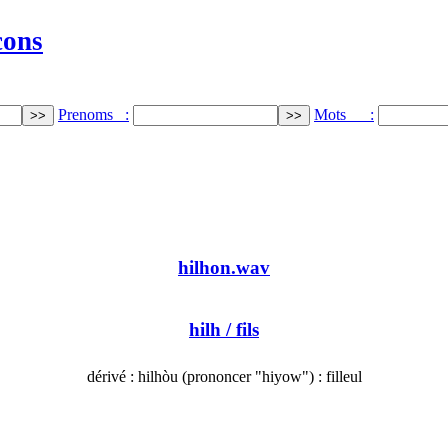
cons
Prenoms :
Mots :
hilhon.wav
hilh
/ fils
dérivé : hilhòu (prononcer "hiyow") : filleul