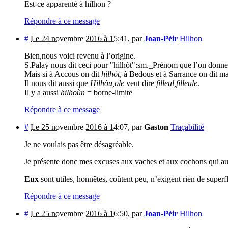
Est-ce apparenté à hilhon ?
Répondre à ce message
#
Le 24 novembre 2016 à 15:41
,
par
Joan-Pèir
Hilhon
Bien,nous voici revenu à l’origine.
S.Palay nous dit ceci pour "hilhòt":sm._Prénom que l’on donne
Mais si à Accous on dit
hilhòt
, à Bedous et à Sarrance on dit m
Il nous dit aussi que
Hilhòu,ole
veut dire
filleul,filleule
.
Il y a aussi
hilhoùn
= borne-limite
Répondre à ce message
#
Le 25 novembre 2016 à 14:07
,
par
Gaston
Traçabilité
Je ne voulais pas être désagréable.
Je présente donc mes excuses aux vaches et aux cochons qui aur
Eux
sont utiles, honnêtes, coûtent peu, n’exigent rien de superflu
Répondre à ce message
#
Le 25 novembre 2016 à 16:50
,
par
Joan-Pèir
Hilhon