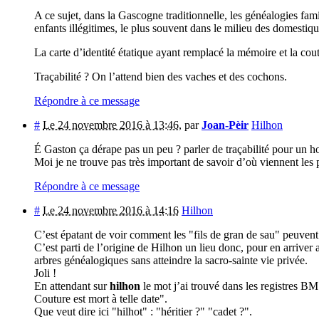
A ce sujet, dans la Gascogne traditionnelle, les généalogies fam
enfants illégitimes, le plus souvent dans le milieu des domestiq
La carte d’identité étatique ayant remplacé la mémoire et la cou
Traçabilité ? On l’attend bien des vaches et des cochons.
Répondre à ce message
#
Le 24 novembre 2016 à 13:46
,
par
Joan-Pèir
Hilhon
É Gaston ça dérape pas un peu ? parler de traçabilité pour un
Moi je ne trouve pas très important de savoir d’où viennent les p
Répondre à ce message
#
Le 24 novembre 2016 à 14:16
Hilhon
C’est épatant de voir comment les "fils de gran de sau" peuvent
C’est parti de l’origine de Hilhon un lieu donc, pour en arriver 
arbres généalogiques sans atteindre la sacro-sainte vie privée.
Joli !
En attendant sur
hilhon
le mot j’ai trouvé dans les registres 
Couture est mort à telle date".
Que veut dire ici "hilhot" : "héritier ?" "cadet ?".