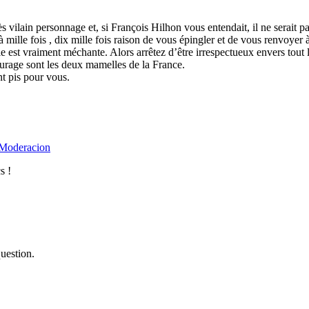
rès vilain personnage et, si François Hilhon vous entendait, il ne sera
mille fois , dix mille fois raison de vous épingler et de vous renvoyer à 
lle est vraiment méchante. Alors arrêtez d’être irrespectueux envers tout
urage sont les deux mamelles de la France.
nt pis pour vous.
Moderacion
s !
uestion.