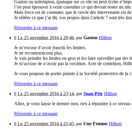
Gaston ou tartempion, (puisque sur ce site on peut écrire n’imp
l’on peut éprouver à venir consulter ce qui devrait rester un site 
Mais force est de constater, que le cercle des intervenants est de
Je réitère ce que j’ai dit, vos propos dans l’article 7 sont très limi
Répondre à ce message
#
Le 25 novembre 2016 à 20:46
,
par
Gaston
Hilhon
Je m’excuse d’avoir franchi les limites.
Je ne recommencerai plus.
Je vais peindre les limites en gros et les faire surveiller par d
Je m’accuse de n’avoir pas la vocation. Acte de contrition, Hilh
Je vous propose de porter plainte à la Société protectrice de la c
Répondre à ce message
#
Le 25 novembre 2016 à 23:14
,
par
Joan-Pèir
Hilhon
Allez, je vous laisse le dernier mot, rien à répondre à ce niveau 
Répondre à ce message
#
Le 25 novembre 2016 à 23:45
,
par
Une Femme
Hilhon