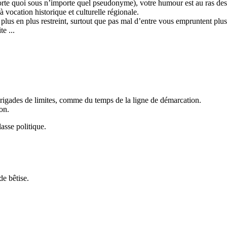
orte quoi sous n’importe quel pseudonyme), votre humour est au ras des p
à vocation historique et culturelle régionale.
 plus en plus restreint, surtout que pas mal d’entre vous empruntent plusi
te ...
es brigades de limites, comme du temps de la ligne de démarcation.
on.
lasse politique.
de bêtise.