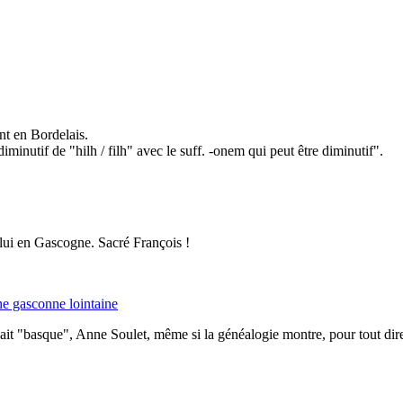
nt en Bordelais.
minutif de "hilh / filh" avec le suff. -onem qui peut être diminutif".
z lui en Gascogne. Sacré François !
ine gasconne lointaine
disait "basque", Anne Soulet, même si la généalogie montre, pour tout dir