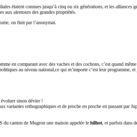
iliales étaient connues jusqu’à cinq ou six générations, et les alliances
ues aux alentours des grandes propriétés.
tume, on finit par l’anonymat.
 homme en comparant avec des vaches et des cochons, c’est quand même 
olitiques au niveau national,ce qui m’importe c’est leur programme, et je
 évoluer sinon dévier !
aux variantes orthographiques et de proche en proche en passant par Juppé
BMS du canton de Mugron une maison appelée le
hilhot
, et parfois dans 