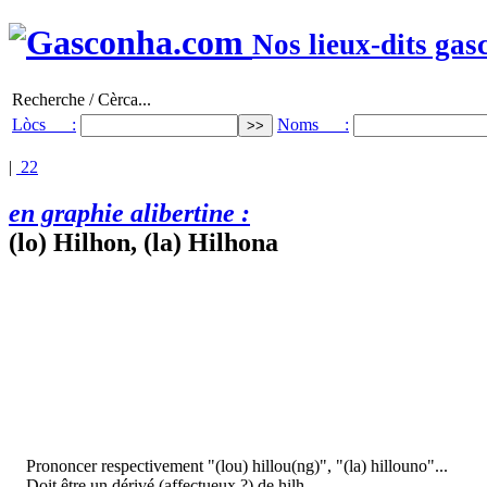
Nos lieux-dits gas
Recherche / Cèrca...
Lòcs :
Noms :
|
22
en graphie alibertine :
(lo) Hilhon, (la) Hilhona
Prononcer respectivement "(lou) hillou(ng)", "(la) hillouno"...
Doit être un dérivé (affectueux ?) de hilh.