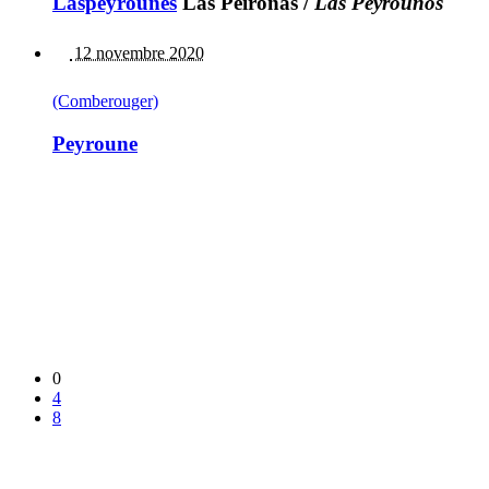
Laspeyrounes
Las Peironas
/
Las Peÿrounos
12 novembre 2020
(Comberouger)
Peyroune
0
4
8