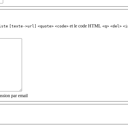
et le code HTML
iste
[texte->url]
<quote>
<code>
<q>
<del>
<i
ssion par email