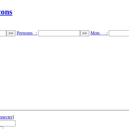
cons
Prenoms :
Mots :
nnecter
]