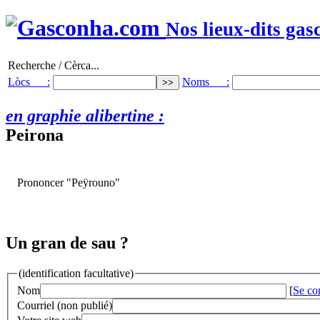
Nos lieux-dits gas
Recherche / Cèrca...
Lòcs :
Noms :
en graphie alibertine :
Peirona
Prononcer "Peÿrouno"
Un gran de sau ?
(identification facultative)
Nom
[
Se co
Courriel (non publié)