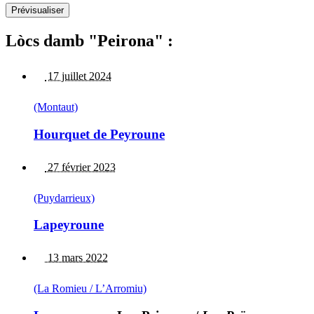
Lòcs damb "Peirona" :
17 juillet 2024
(Montaut)
Hourquet de Peyroune
27 février 2023
(Puydarrieux)
Lapeyroune
13 mars 2022
(La Romieu / L’Arromiu)