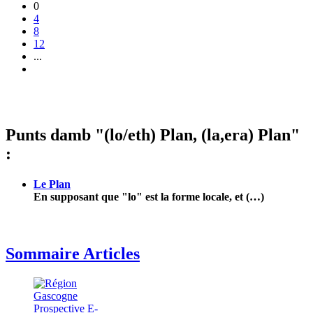
0
4
8
12
...
Punts damb "(lo/eth) Plan, (la,era) Plan"
:
Le Plan
En supposant que "lo" est la forme locale, et (…)
Sommaire Articles