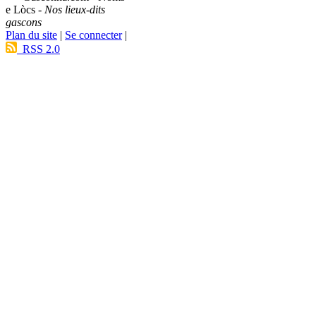
e Lòcs -
Nos lieux-dits
gascons
Plan du site
|
Se connecter
|
RSS 2.0