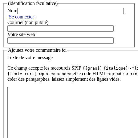
(identification facultative)
Nom
[
Se connecter
]
Courriel (non publié)
Votre site web
Ajoutez votre commentaire ici
Texte de votre message
Ce champ accepte les raccourcis SPIP
{{gras}}
{italique}
-*l
et le code HTML
[texte->url]
<quote>
<code>
<q>
<del>
<in
créer des paragraphes, laissez simplement des lignes vides.