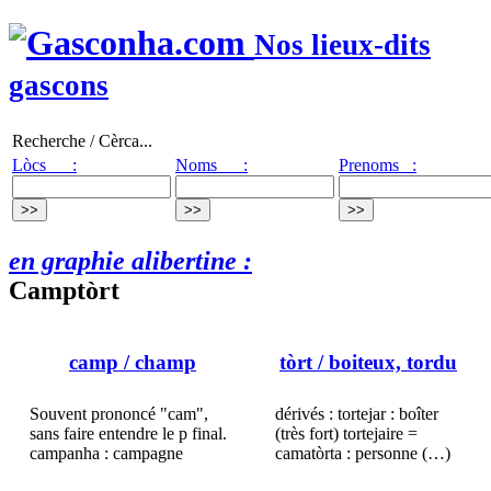
Nos lieux-dits
gascons
Recherche / Cèrca...
Lòcs :
Noms :
Prenoms :
en graphie alibertine :
Camptòrt
camp
/ champ
tòrt
/ boiteux, tordu
Souvent prononcé "cam",
dérivés : tortejar : boîter
sans faire entendre le p final.
(très fort) tortejaire =
campanha : campagne
camatòrta : personne (…)