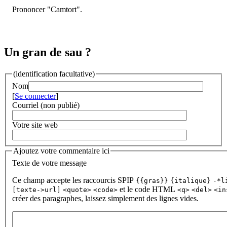
Prononcer "Camtort".
Un gran de sau ?
(identification facultative)
Nom
[
Se connecter
]
Courriel (non publié)
Votre site web
Ajoutez votre commentaire ici
Texte de votre message
Ce champ accepte les raccourcis SPIP
{{gras}}
{italique}
-*l
et le code HTML
[texte->url]
<quote>
<code>
<q>
<del>
<in
créer des paragraphes, laissez simplement des lignes vides.