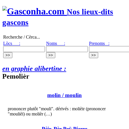
Nos lieux-dits
gascons
Recherche / Cèrca...
Lòcs :
Noms :
Prenoms :
en graphie alibertine :
Pemolièr
molin
/ moulin
prononcer plutôt "mouli". dérivés : molièir (prononcer
"moulièï) ou molièr (…)
Pèir, Pèr Peÿ Pierre