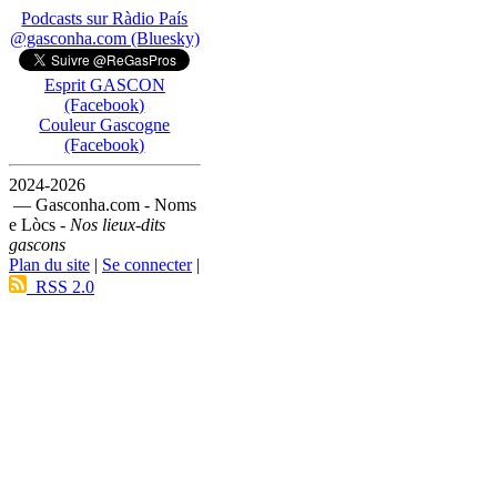
Podcasts sur Ràdio País
@gasconha.com (Bluesky)
Esprit GASCON
(Facebook)
Couleur Gascogne
(Facebook)
2024-2026
— Gasconha.com - Noms
e Lòcs -
Nos lieux-dits
gascons
Plan du site
|
Se connecter
|
RSS 2.0