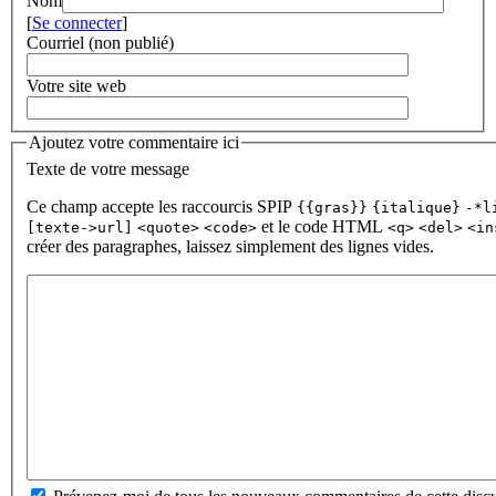
Nom
[
Se connecter
]
Courriel (non publié)
Votre site web
Ajoutez votre commentaire ici
Texte de votre message
Ce champ accepte les raccourcis SPIP
{{gras}}
{italique}
-*l
et le code HTML
[texte->url]
<quote>
<code>
<q>
<del>
<in
créer des paragraphes, laissez simplement des lignes vides.