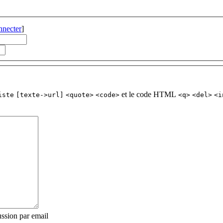
nnecter
]
et le code HTML
iste
[texte->url]
<quote>
<code>
<q>
<del>
<i
ssion par email