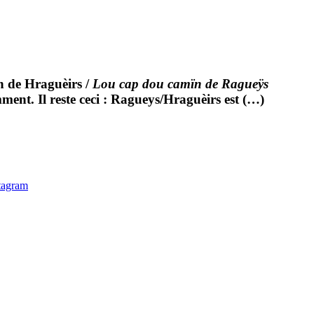
 de Hraguèirs
/
Lou cap dou camïn de Ragueÿs
ment. Il reste ceci : Ragueys/Hraguèirs est (…)