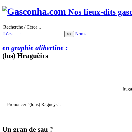
Nos lieux-dits gas
Recherche / Cèrca...
Lòcs :
Noms :
en graphie alibertine :
(los) Hraguèirs
fraga
Prononcer "(lous) Ragueÿs".
Un gran de sau ?