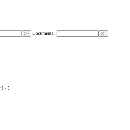
Documents :
e (…)