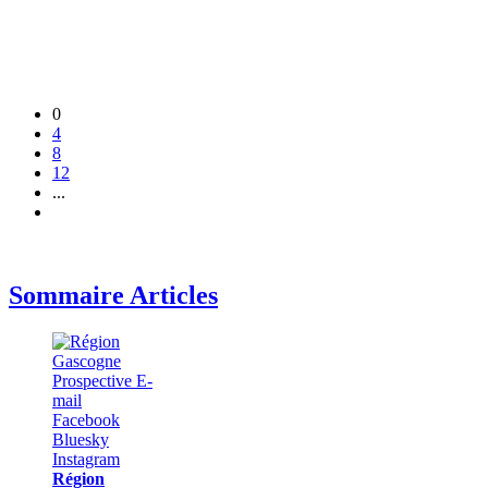
0
4
8
12
...
Sommaire Articles
Région