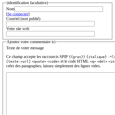
(identification facultative)
Nom
[
Se connecter
]
Courriel (non publié)
Votre site web
Ajoutez votre commentaire ici
Texte de votre message
Ce champ accepte les raccourcis SPIP
{{gras}}
{italique}
-*l
et le code HTML
[texte->url]
<quote>
<code>
<q>
<del>
<in
créer des paragraphes, laissez simplement des lignes vides.