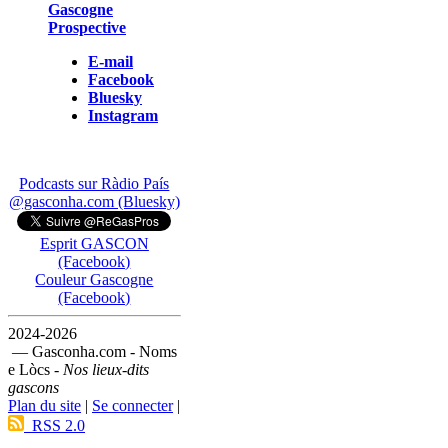
Gascogne
Prospective
E-mail
Facebook
Bluesky
Instagram
Podcasts sur Ràdio País
@gasconha.com (Bluesky)
Esprit GASCON
(Facebook)
Couleur Gascogne
(Facebook)
2024-2026
— Gasconha.com - Noms
e Lòcs -
Nos lieux-dits
gascons
Plan du site
|
Se connecter
|
RSS 2.0