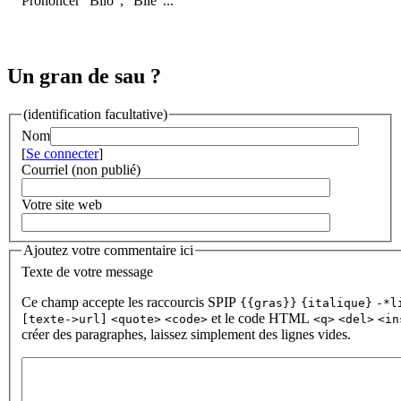
Prononcer "Bilo", "Bile"...
Un gran de sau ?
(identification facultative)
Nom
[
Se connecter
]
Courriel (non publié)
Votre site web
Ajoutez votre commentaire ici
Texte de votre message
Ce champ accepte les raccourcis SPIP
{{gras}}
{italique}
-*l
et le code HTML
[texte->url]
<quote>
<code>
<q>
<del>
<in
créer des paragraphes, laissez simplement des lignes vides.