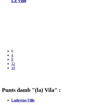
La Ville
0
4
8
12
16
Punts damb "(la) Vila" :
Ladevèze-Ville