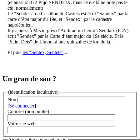
(et aussi 65372 Pujo SENDEIX, mais ce
eix
là ne note pas le
èth
, normalement)
Le "Sendets" de Castillon de Castets est écrit "Sandex" par la
carte d’état major du 19e, et "Sendex" par le cadastre
napoléonien.
Il y a aussi à Mézin près d’Andiran un lieu-dit Sendaix (IGN)
écrit "Sendex" par la Carte d’état major du 19e siècle. Et le
"Saint Dets" de Limon, à une quinzaine de km de là...
Et puis
les "Sentex, Sentets"
...
Un gran de sau ?
(identification facultative)
Nom
[
Se connecter
]
Courriel (non publié)
Votre site web
Ajoutez votre commentaire ici