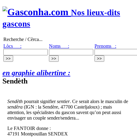
Nos lieux-dits
gascons
Recherche / Cèrca...
Lòcs :
Noms :
Prenoms :
en graphie alibertine :
Sendèth
Sendèth
pourrait signifier
sentier
. Ce serait alors le masculin de
sendèra
(IGN : la Sendère, 47700 Casteljaloux) ; mais
attention, les spécialistes du gascon savent qu’on peut aussi
envisager un couple sender/sendera...
Le FANTOIR donne :
47191 Montpouillan SENDEX