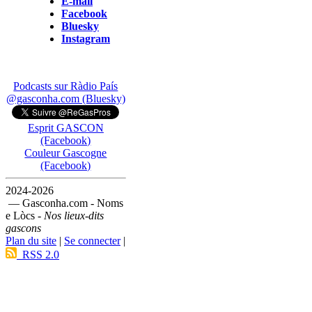
E-mail
Facebook
Bluesky
Instagram
Podcasts sur Ràdio País
@gasconha.com (Bluesky)
Esprit GASCON
(Facebook)
Couleur Gascogne
(Facebook)
2024-2026
— Gasconha.com - Noms
e Lòcs -
Nos lieux-dits
gascons
Plan du site
|
Se connecter
|
RSS 2.0