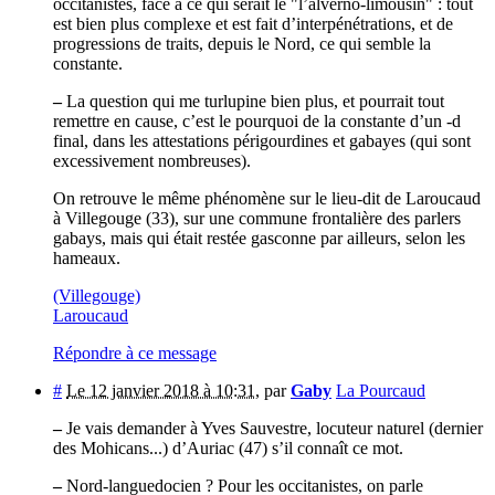
occitanistes, face à ce qui serait le "l’alverno-limousin" : tout
est bien plus complexe et est fait d’interpénétrations, et de
progressions de traits, depuis le Nord, ce qui semble la
constante.
–
La question qui me turlupine bien plus, et pourrait tout
remettre en cause, c’est le pourquoi de la constante d’un -d
final, dans les attestations périgourdines et gabayes (qui sont
excessivement nombreuses).
On retrouve le même phénomène sur le lieu-dit de Laroucaud
à Villegouge (33), sur une commune frontalière des parlers
gabays, mais qui était restée gasconne par ailleurs, selon les
hameaux.
(Villegouge)
Laroucaud
Répondre à ce message
#
Le 12 janvier 2018 à 10:31
,
par
Gaby
La Pourcaud
–
Je vais demander à Yves Sauvestre, locuteur naturel (dernier
des Mohicans...) d’Auriac (47) s’il connaît ce mot.
–
Nord-languedocien ? Pour les occitanistes, on parle