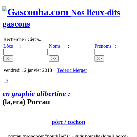
Nos lieux-dits
gascons
Recherche / Cèrca...
Lòcs :
Noms :
Prenoms :
vendredi 12 janvier 2018
-
Tederic Merger
|
5
en graphie alibertine :
(la,era) Porcau
pòrc
/ cochon
porcau (prononcer "pourkàw") : « sutis porcalis (loge à porcs)