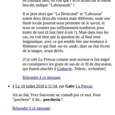
en fouillant bien, on voit que l’IGN actuel sur le même
lieu-dit, indique "Labouraude" !
Il se peut alors que "La Broucaud" et "Labourau"
soient deux lieux-dis voisins mais différents, seule une
étude locale pourrait nous permettre de le savoir, et
nous ne sommes pas suffisamment nombreux pour
traiter de tout (il faut faire école !). Mais dans tous les
cas, on voit bien que la question du -d final reste
énigmatique, avec ce qui semble être une tendance à
féminiser ce qui était
-au
en
-aude
, dans un état récent
de la langue, avant décès.
[J’ai créé
La Porcau
comme
nom normat
et fait migré
en conséquence les grans de sau de ce fil de discussion,
qui étaient attachés à
Guibayle
. Tederic, webmèste]
Répondre à ce message
#
Le 19 juillet 2018 à 11:34
,
par
Gaby
La Porcau
Ah au fait, Yves Sauvestre ne connaît pas ce mot. Pour
"porcherie" il dit...
porcheria
!
Répondre à ce message