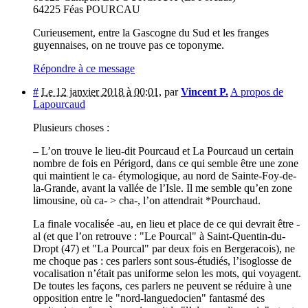
64225 Féas POURCAU
Curieusement, entre la Gascogne du Sud et les franges
guyennaises, on ne trouve pas ce toponyme.
Répondre à ce message
#
Le 12 janvier 2018 à 00:01
,
par
Vincent P.
A propos de
Lapourcaud
Plusieurs choses :
–
L’on trouve le lieu-dit Pourcaud et La Pourcaud un certain
nombre de fois en Périgord, dans ce qui semble être une zone
qui maintient le ca- étymologique, au nord de Sainte-Foy-de-
la-Grande, avant la vallée de l’Isle. Il me semble qu’en zone
limousine, où ca- > cha-, l’on attendrait *Pourchaud.
La finale vocalisée -au, en lieu et place de ce qui devrait être -
al (et que l’on retrouve : "Le Pourcal" à Saint-Quentin-du-
Dropt (47) et "La Pourcal" par deux fois en Bergeracois), ne
me choque pas : ces parlers sont sous-étudiés, l’isoglosse de
vocalisation n’était pas uniforme selon les mots, qui voyagent.
De toutes les façons, ces parlers ne peuvent se réduire à une
opposition entre le "nord-languedocien" fantasmé des