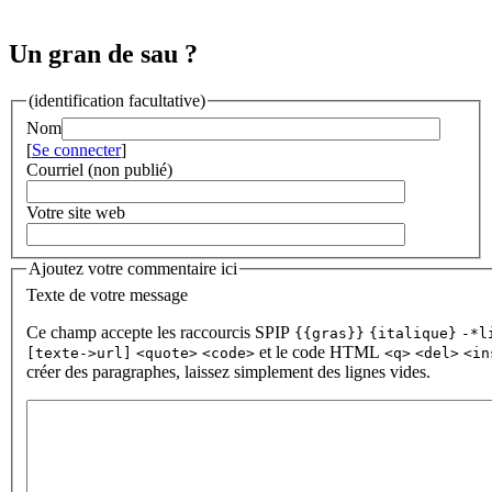
Un gran de sau ?
(identification facultative)
Nom
[
Se connecter
]
Courriel (non publié)
Votre site web
Ajoutez votre commentaire ici
Texte de votre message
Ce champ accepte les raccourcis SPIP
{{gras}}
{italique}
-*l
et le code HTML
[texte->url]
<quote>
<code>
<q>
<del>
<in
créer des paragraphes, laissez simplement des lignes vides.