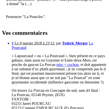
a donné "la (…)
Prononcer "La Pourcàw".
Vos commentaires
#
Le 9 janvier 2018 à 23:12
,
par
Tederic Merger
La
Pourcaud
« Lapourcaud » ou « La Pourcaud », bien présent en ce pays
gabaye, mais aussi en Guyenne et Entre-deux-Mers, est
proche du gascon La Porcau
pòrc = cochon
, et doit appartenir
à un substrat d’oc plutôt guyennais ; je ne comprends pas le d
final, qui est pourtant massivement présent (ou alors un t), et
je m’étonne aussi que ce ne soit pas "La Pourcal" en zone
guyennaise occidentale (influence gasconne ou limousine ?).
On trouve
La Porcau
en Gascogne du sud, sans d/t final :
La Pourcau, 65140 Peyrun. (IGN)
FANTOIR :
65233 Jarret POURCAU
65123 Campan ESPOURCAUX (Es Porcaus)