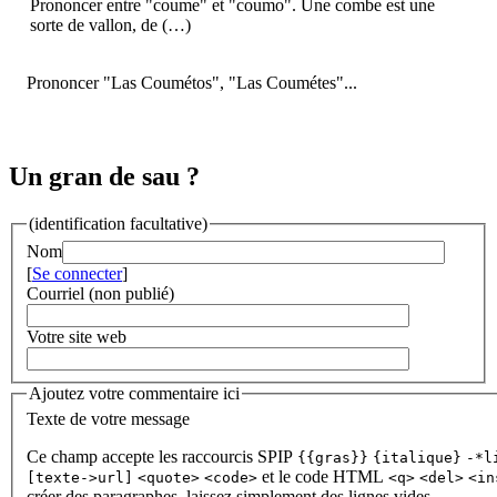
Prononcer entre "coume" et "coumo". Une combe est une
sorte de vallon, de (…)
Prononcer "Las Coumétos", "Las Coumétes"...
Un gran de sau ?
(identification facultative)
Nom
[
Se connecter
]
Courriel (non publié)
Votre site web
Ajoutez votre commentaire ici
Texte de votre message
Ce champ accepte les raccourcis SPIP
{{gras}}
{italique}
-*l
et le code HTML
[texte->url]
<quote>
<code>
<q>
<del>
<in
créer des paragraphes, laissez simplement des lignes vides.