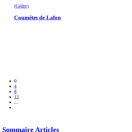
(Gèdre)
Coumétes de Lafon
0
4
8
12
...
Sommaire Articles