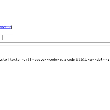
nnecter
]
et le code HTML
iste
[texte->url]
<quote>
<code>
<q>
<del>
<i