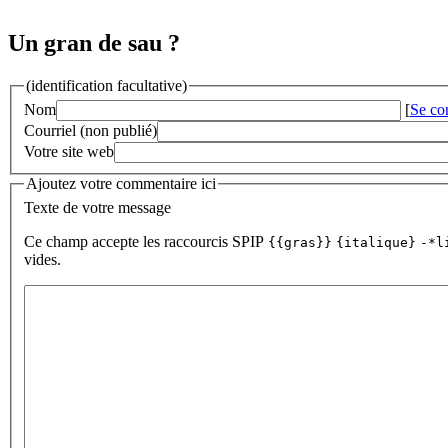
Un gran de sau ?
(identification facultative)
Nom
[
Se co
Courriel (non publié)
Votre site web
Ajoutez votre commentaire ici
Texte de votre message
Ce champ accepte les raccourcis SPIP
{{gras}}
{italique}
-*l
vides.