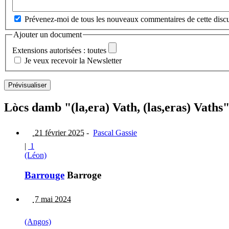
Prévenez-moi de tous les nouveaux commentaires de cette discu
Ajouter un document
Extensions autorisées : toutes
Je veux recevoir la Newsletter
Lòcs damb "(la,era) Vath, (las,eras) Vaths"
21 février 2025
-
Pascal Gassie
|
1
(Léon)
Barrouge
Barroge
7 mai 2024
(Angos)