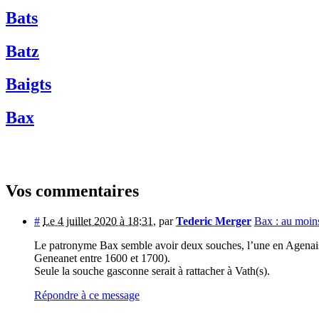
Bats
Batz
Baigts
Bax
Vos commentaires
#
Le 4 juillet 2020 à 18:31
,
par
Tederic Merger
Bax : au moi
Le patronyme Bax semble avoir deux souches, l’une en Agenais 
Geneanet entre 1600 et 1700).
Seule la souche gasconne serait à rattacher à Vath(s).
Répondre à ce message