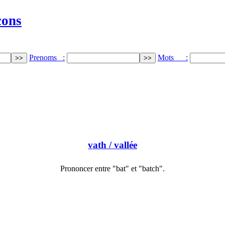
cons
Prenoms :
Mots :
vath
/ vallée
Prononcer entre "bat" et "batch".