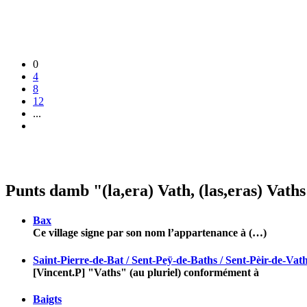
0
4
8
12
...
Punts damb "(la,era) Vath, (las,eras) Vaths
Bax
Ce village signe par son nom l’appartenance à (…)
Saint-Pierre-de-Bat / Sent-Peÿ-de-Baths / Sent-Pèir-de-Vat
[Vincent.P] "Vaths" (au pluriel) conformément à
Baigts