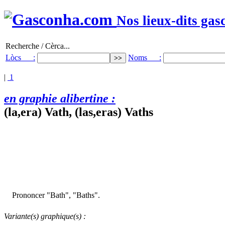
Nos lieux-dits gas
Recherche / Cèrca...
Lòcs :
Noms :
|
1
en graphie alibertine :
(la,era) Vath, (las,eras) Vaths
Prononcer "Bath", "Baths".
Variante(s) graphique(s) :