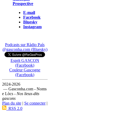
Prospective
E-mail
Facebook
Bluesky
Instagram
Podcasts sur Ràdio País
@gasconha.com (Bluesky)
Esprit GASCON
(Facebook)
Couleur Gascogne
(Facebook)
2024-2026
— Gasconha.com - Noms
e Lòcs -
Nos lieux-dits
gascons
Plan du site
|
Se connecter
|
RSS 2.0