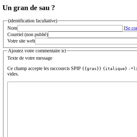
Un gran de sau ?
(identification facultative)
Nom
[
Se co
Courriel (non publié)
Votre site web
Ajoutez votre commentaire ici
Texte de votre message
Ce champ accepte les raccourcis SPIP
{{gras}}
{italique}
-*l
vides.