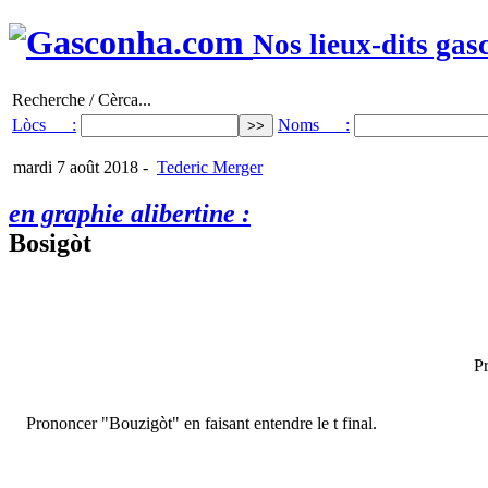
Nos lieux-dits gas
Recherche / Cèrca...
Lòcs :
Noms :
mardi 7 août 2018
-
Tederic Merger
en graphie alibertine :
Bosigòt
Pr
Prononcer "Bouzigòt" en faisant entendre le t final.