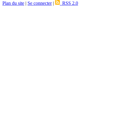
Plan du site
|
Se connecter
|
RSS 2.0