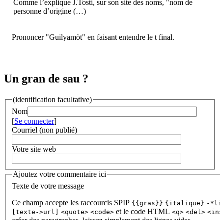
Comme l’explique J.Tosti, sur son site des noms, "nom de
personne d’origine (…)
Prononcer "Guilyamòt" en faisant entendre le t final.
Un gran de sau ?
(identification facultative)
Nom
[
Se connecter
]
Courriel (non publié)
Votre site web
Ajoutez votre commentaire ici
Texte de votre message
Ce champ accepte les raccourcis SPIP
{{gras}}
{italique}
-*l
et le code HTML
[texte->url]
<quote>
<code>
<q>
<del>
<in