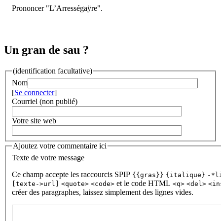
Prononcer "L’Arrességaÿre".
Un gran de sau ?
(identification facultative)
Nom
[
Se connecter
]
Courriel (non publié)
Votre site web
Ajoutez votre commentaire ici
Texte de votre message
Ce champ accepte les raccourcis SPIP
{{gras}}
{italique}
-*l
et le code HTML
[texte->url]
<quote>
<code>
<q>
<del>
<in
créer des paragraphes, laissez simplement des lignes vides.