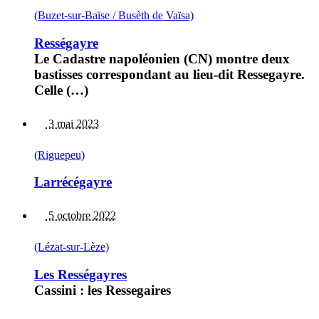
(Buzet-sur-Baïse / Busèth de Vaïsa)
Rességayre
Le Cadastre napoléonien (CN) montre deux
bastisses correspondant au lieu-dit Ressegayre.
Celle (…)
3 mai 2023
(Riguepeu)
Larrécégayre
5 octobre 2022
(Lézat-sur-Lèze)
Les Rességayres
Cassini : les Ressegaires