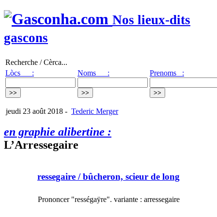
Nos lieux-dits
gascons
Recherche / Cèrca...
Lòcs :
Noms :
Prenoms :
jeudi 23 août 2018
-
Tederic Merger
en graphie alibertine :
L’Arressegaire
ressegaire
/ bûcheron, scieur de long
Prononcer "rességaÿre". variante : arressegaire