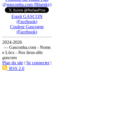
@gasconha.com (Bluesky)
Esprit GASCON
(Facebook)
Couleur Gascogne
(Facebook)
2024-2026
— Gasconha.com - Noms
e Lòcs -
Nos lieux-dits
gascons
Plan du site
|
Se connecter
|
RSS 2.0