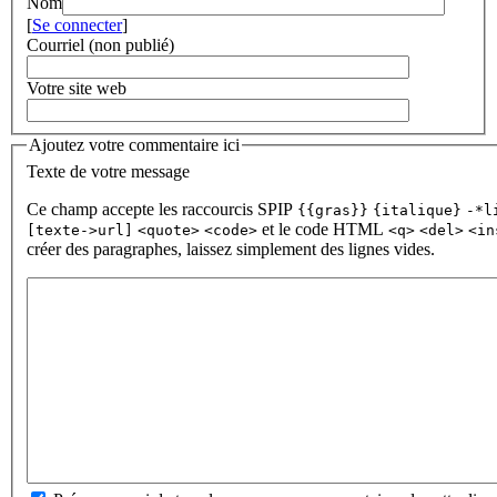
Nom
[
Se connecter
]
Courriel (non publié)
Votre site web
Ajoutez votre commentaire ici
Texte de votre message
Ce champ accepte les raccourcis SPIP
{{gras}}
{italique}
-*l
et le code HTML
[texte->url]
<quote>
<code>
<q>
<del>
<in
créer des paragraphes, laissez simplement des lignes vides.