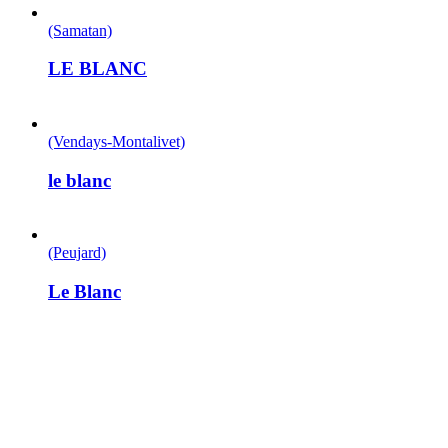
(Samatan)
LE BLANC
(Vendays-Montalivet)
le blanc
(Peujard)
Le Blanc