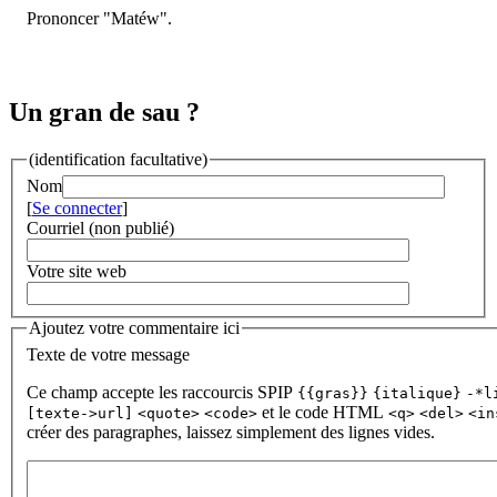
Prononcer "Matéw".
Un gran de sau ?
(identification facultative)
Nom
[
Se connecter
]
Courriel (non publié)
Votre site web
Ajoutez votre commentaire ici
Texte de votre message
Ce champ accepte les raccourcis SPIP
{{gras}}
{italique}
-*l
et le code HTML
[texte->url]
<quote>
<code>
<q>
<del>
<in
créer des paragraphes, laissez simplement des lignes vides.