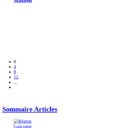
Matheu
0
4
8
12
...
Sommaire Articles