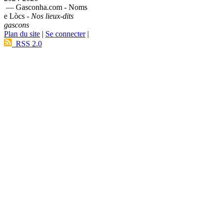
— Gasconha.com - Noms
e Lòcs -
Nos lieux-dits
gascons
Plan du site
|
Se connecter
|
RSS 2.0