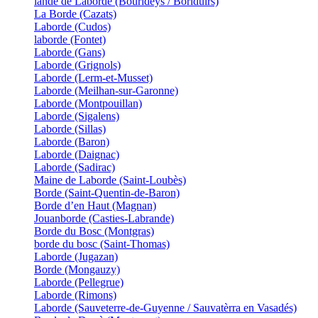
lande de Laborde (Bourideys / Boriduirs)
La Borde (Cazats)
Laborde (Cudos)
laborde (Fontet)
Laborde (Gans)
Laborde (Grignols)
Laborde (Lerm-et-Musset)
Laborde (Meilhan-sur-Garonne)
Laborde (Montpouillan)
Laborde (Sigalens)
Laborde (Sillas)
Laborde (Baron)
Laborde (Daignac)
Laborde (Sadirac)
Maine de Laborde (Saint-Loubès)
Borde (Saint-Quentin-de-Baron)
Borde d’en Haut (Magnan)
Jouanborde (Casties-Labrande)
Borde du Bosc (Montgras)
borde du bosc (Saint-Thomas)
Laborde (Jugazan)
Borde (Mongauzy)
Laborde (Pellegrue)
Laborde (Rimons)
Laborde (Sauveterre-de-Guyenne / Sauvatèrra en Vasadés)