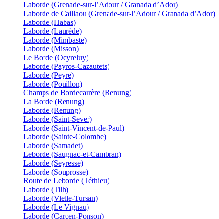
Laborde (Grenade-sur-l’Adour / Granada d’Ador)
Laborde de Caillaou (Grenade-sur-l’Adour / Granada d’Ador)
Laborde (Habas)
Laborde (Laurède)
Laborde (Mimbaste)
Laborde (Misson)
Le Borde (Oeyreluy)
Laborde (Payros-Cazautets)
Laborde (Peyre)
Laborde (Pouillon)
Champs de Bordecarrère (Renung)
La Borde (Renung)
Laborde (Renung)
Laborde (Saint-Sever)
Laborde (Saint-Vincent-de-Paul)
Laborde (Sainte-Colombe)
Laborde (Samadet)
Leborde (Saugnac-et-Cambran)
Laborde (Seyresse)
Laborde (Souprosse)
Route de Leborde (Téthieu)
Laborde (Tilh)
Laborde (Vielle-Tursan)
Laborde (Le Vignau)
Laborde (Carcen-Ponson)