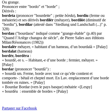
Ou grange.
Prononcer entre "bordo" et "borde" ;
Dérivés :
bordeta
(prononcer "bourdette" ; petite
bòrda
),
bordiu
(ferme ou
métaierie) et ses dérivés
bordilèr
(métayer),
bordilòt
(diminutif de
"bordiu"),
bordilar
(attesté dans "Siedlung und Landschaft (...)" p.
328)
bordau
("bourdaou" indiqué comme "grange-étable" (p.40) par
"Quand l’Ariège changea de siècle", de Pierre Salies aux éditions
Milan/Résonances (1982))
bordalèr
métayer, « habitant d’un hameau, d’un bourdalà » [Palay]
bordalat
(hameau)
bordèr, bordèra
:
« bourdè,-re s. – Habitant,-e d’une borde ; fermier, métayer. »
[Palay]
bordar
(prononcer "bourdà") :
« bourdà sm. Ferme, borde avec tout ce qu’elle contient et
comporte- : bétail et cheptel mort. En Lav. emplacement d’une borde
tombée en ruines. » [Palay]
« Bourdar Bordar (vers le pays basque) métairie »[Lespy]
« bourdèu : ensemble de bordes » [Palay]
Partager sur Facebook