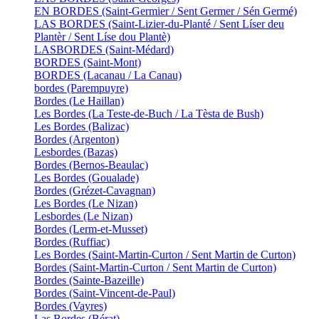
EN BORDES (Saint-Germier / Sent Germer / Sén Germé)
LAS BORDES (Saint-Lizier-du-Planté / Sent Líser deu
Plantèr / Sent Líse dou Plantè)
LASBORDES (Saint-Médard)
BORDES (Saint-Mont)
BORDES (Lacanau / La Canau)
bordes (Parempuyre)
Bordes (Le Haillan)
Les Bordes (La Teste-de-Buch / La Tèsta de Bush)
Les Bordes (Balizac)
Bordes (Argenton)
Lesbordes (Bazas)
Bordes (Bernos-Beaulac)
Les Bordes (Goualade)
Bordes (Grézet-Cavagnan)
Les Bordes (Le Nizan)
Lesbordes (Le Nizan)
Bordes (Lerm-et-Musset)
Bordes (Ruffiac)
Les Bordes (Saint-Martin-Curton / Sent Martin de Curton)
Bordes (Saint-Martin-Curton / Sent Martin de Curton)
Bordes (Sainte-Bazeille)
Bordes (Saint-Vincent-de-Paul)
Bordes (Vayres)
Las Bordes (Bérat)