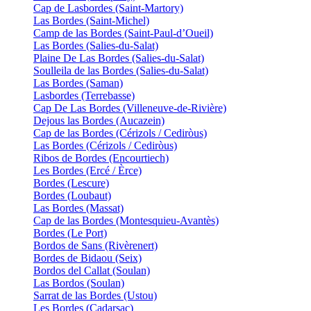
Cap de Lasbordes (Saint-Martory)
Las Bordes (Saint-Michel)
Camp de las Bordes (Saint-Paul-d’Oueil)
Las Bordes (Salies-du-Salat)
Plaine De Las Bordes (Salies-du-Salat)
Soulleila de las Bordes (Salies-du-Salat)
Las Bordes (Saman)
Lasbordes (Terrebasse)
Cap De Las Bordes (Villeneuve-de-Rivière)
Dejous las Bordes (Aucazein)
Cap de las Bordes (Cérizols / Cediròus)
Las Bordes (Cérizols / Cediròus)
Ribos de Bordes (Encourtiech)
Les Bordes (Ercé / Èrce)
Bordes (Lescure)
Bordes (Loubaut)
Las Bordes (Massat)
Cap de las Bordes (Montesquieu-Avantès)
Bordes (Le Port)
Bordos de Sans (Rivèrenert)
Bordes de Bidaou (Seix)
Bordos del Callat (Soulan)
Las Bordos (Soulan)
Sarrat de las Bordes (Ustou)
Les Bordes (Cadarsac)