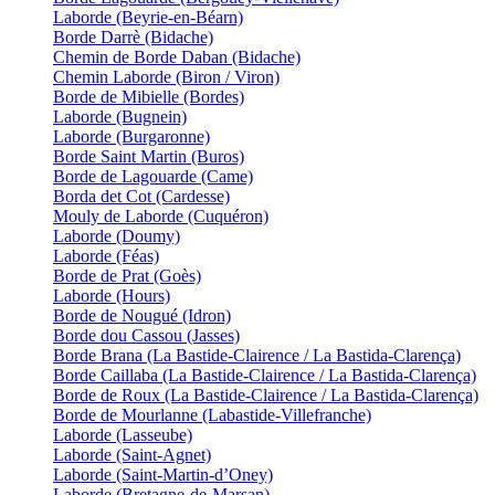
Laborde (Beyrie-en-Béarn)
Borde Darrè (Bidache)
Chemin de Borde Daban (Bidache)
Chemin Laborde (Biron / Viron)
Borde de Mibielle (Bordes)
Laborde (Bugnein)
Laborde (Burgaronne)
Borde Saint Martin (Buros)
Borde de Lagouarde (Came)
Borda det Cot (Cardesse)
Mouly de Laborde (Cuquéron)
Laborde (Doumy)
Laborde (Féas)
Borde de Prat (Goès)
Laborde (Hours)
Borde de Nougué (Idron)
Borde dou Cassou (Jasses)
Borde Brana (La Bastide-Clairence / La Bastida-Clarença)
Borde Caillaba (La Bastide-Clairence / La Bastida-Clarença)
Borde de Roux (La Bastide-Clairence / La Bastida-Clarença)
Borde de Mourlanne (Labastide-Villefranche)
Laborde (Lasseube)
Laborde (Saint-Agnet)
Laborde (Saint-Martin-d’Oney)
Laborde (Bretagne-de-Marsan)