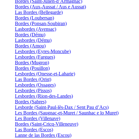
Bordes (Saint-Julien-d’Armagnac)
Bordes (Aux-Aussat / Aus e Aussat)
Las Bordes (Bellegarde)
Bordes (Loubersan)
Bordes (Ponsan-Soubiran)
Lasbordes (Avensac)
Bordes (Dému)
Lasbordes (Dému)
Bordes (Amou)
Lesbordes (Eyres-Moncube)
Lesbordes (Fargues)
Bordes (Mugron)
Bordes (Pouillon)
Lesbordes (Onesse-et-Laharie)
Las Bordes (Orist)
Lesbordes (Ossages)
Lesbordes (Pissos)
Lesbordes (Rion-des-Landes)
Bordes (Sabres)
Lesborde (Saint-Paul-lès-Dax / Sent Pau d’Acs)
Les Bordes (Saugnac-et-Muret / Saunhac e lo Muret)
Les Bordes (Villenave)
Bordes (Saint-Cricq-Villeneuve)
Las Bordes (Escos)
Lanne de las Bordes (Escou)