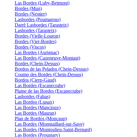
Las Bordes (Luby-Betmont)
Bordes (Mun)
Bordes (Nestier)
Lasbordes (Poumarous)
Darrè Lasbordes (Tarasteix)
Lasbordes (Tarasteix)
Bordes (Vielle-Louron)
Bordes (Vier-Bordes)
Bordes (Viscos)
Las Bordes (Aurignac)
Las Bordes (Cazeneuve-Montaut)
Bordes (Chein-Dessus)
Bordos de las Pelados (Chein-Dessus)
Coumo des Bordes (Chein-Dessus)
Bordos (Cierp-Gaud)
Las Bordes (Escanecrabe)
Plaine de las Bordes (Escanecrabe)
Lasbordes (Fabas)
Las Bordos (Lunax)
Las Bordes (Mancioux)
Las Bordes (Mauran)
Plan de Bordos (Moncaup)
Las Bordes (Montgaillard-sur-Save)
Las Bordes (Montoulieu-Saint-Bernard)
Las Bordes (Proupiary)