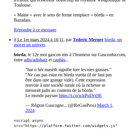
Toulouse.
« Maine » avec le sens de ferme remplace « bòrda » en
Bazadais.
Répondre à ce message
#
Le 1er mars 2024 à 16:11
,
par
Tederic Merger
bòrda, un
mot et un univers
bòrda
, le 12e mot gascon mis à l’honneur sur Gasconha.com,
entre
adiu/adishatz
et
canhàs
...
"har o hèr masèth signifie tuer les oies grasses."
"Ne cau pas estar en bòrda vueita (il ne faut pas
être dans une grange vide). Cette expression
renvoie à une société rurale où la richesse se
mesurait jadis au contenu de la bòrda."
Le monde paysan
https://t.co/sckPuDrx9E
— Région Gascogne... (@ReGasPros)
March 1,
2024
<script async
src="https://platform.twitter.com/widgets.js"