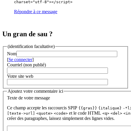
charset="utf-8"></script>
Répondre à ce message
Un gran de sau ?
(identification facultative)
Nom
[
Se connecter
]
Courriel (non publié)
Votre site web
Ajoutez votre commentaire ici
Texte de votre message
Ce champ accepte les raccourcis SPIP
{{gras}}
{italique}
-*l
et le code HTML
[texte->url]
<quote>
<code>
<q>
<del>
<in
créer des paragraphes, laissez simplement des lignes vides.