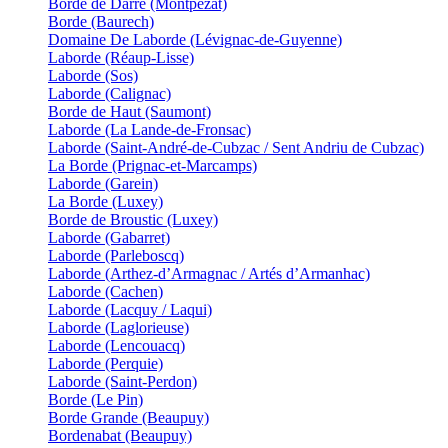
Borde de Darrè (Montpezat)
Borde (Baurech)
Domaine De Laborde (Lévignac-de-Guyenne)
Laborde (Réaup-Lisse)
Laborde (Sos)
Laborde (Calignac)
Borde de Haut (Saumont)
Laborde (La Lande-de-Fronsac)
Laborde (Saint-André-de-Cubzac / Sent Andriu de Cubzac)
La Borde (Prignac-et-Marcamps)
Laborde (Garein)
La Borde (Luxey)
Borde de Broustic (Luxey)
Laborde (Gabarret)
Laborde (Parleboscq)
Laborde (Arthez-d’Armagnac / Artés d’Armanhac)
Laborde (Cachen)
Laborde (Lacquy / Laqui)
Laborde (Laglorieuse)
Laborde (Lencouacq)
Laborde (Perquie)
Laborde (Saint-Perdon)
Borde (Le Pin)
Borde Grande (Beaupuy)
Bordenabat (Beaupuy)