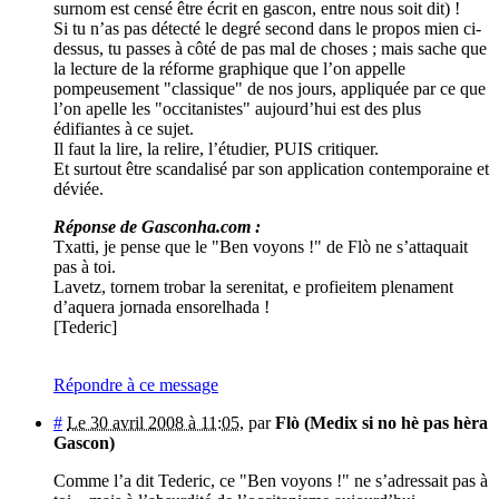
surnom est censé être écrit en gascon, entre nous soit dit) !
Si tu n’as pas détecté le degré second dans le propos mien ci-
dessus, tu passes à côté de pas mal de choses ; mais sache que
la lecture de la réforme graphique que l’on appelle
pompeusement "classique" de nos jours, appliquée par ce que
l’on apelle les "occitanistes" aujourd’hui est des plus
édifiantes à ce sujet.
Il faut la lire, la relire, l’étudier, PUIS critiquer.
Et surtout être scandalisé par son application contemporaine et
déviée.
Réponse de Gasconha.com :
Txatti, je pense que le "Ben voyons !" de Flò ne s’attaquait
pas à toi.
Lavetz, tornem trobar la serenitat, e profieitem plenament
d’aquera jornada ensorelhada !
[Tederic]
Répondre à ce message
#
Le 30 avril 2008 à 11:05
,
par
Flò (Medix si no hè pas hèra
Gascon)
Comme l’a dit Tederic, ce "Ben voyons !" ne s’adressait pas à