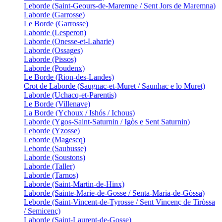
Leborde (Saint-Geours-de-Maremne / Sent Jors de Maremna)
Laborde (Garrosse)
Le Borde (Garrosse)
Laborde (Lesperon)
Laborde (Onesse-et-Laharie)
Laborde (Ossages)
Laborde (Pissos)
Laborde (Poudenx)
Le Borde (Rion-des-Landes)
Crot de Laborde (Saugnac-et-Muret / Saunhac e lo Muret)
Laborde (Uchacq-et-Parentis)
Le Borde (Villenave)
La Borde (Ychoux / Ishós / Ichous)
Laborde (Ygos-Saint-Saturnin / Igòs e Sent Saturnin)
Leborde (Yzosse)
Leborde (Magescq)
Leborde (Saubusse)
Laborde (Soustons)
Laborde (Taller)
Laborde (Tarnos)
Laborde (Saint-Martin-de-Hinx)
Laborde (Sainte-Marie-de-Gosse / Senta-Maria-de-Gòssa)
Leborde (Saint-Vincent-de-Tyrosse / Sent Vincenç de Tiròssa
/ Semicenç)
Laborde (Saint-Laurent-de-Gosse)