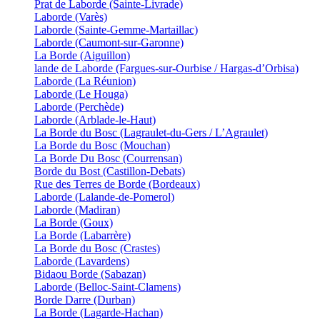
Prat de Laborde (Sainte-Livrade)
Laborde (Varès)
Laborde (Sainte-Gemme-Martaillac)
Laborde (Caumont-sur-Garonne)
La Borde (Aiguillon)
lande de Laborde (Fargues-sur-Ourbise / Hargas-d’Orbisa)
Laborde (La Réunion)
Laborde (Le Houga)
Laborde (Perchède)
Laborde (Arblade-le-Haut)
La Borde du Bosc (Lagraulet-du-Gers / L’Agraulet)
La Borde du Bosc (Mouchan)
La Borde Du Bosc (Courrensan)
Borde du Bost (Castillon-Debats)
Rue des Terres de Borde (Bordeaux)
Laborde (Lalande-de-Pomerol)
Laborde (Madiran)
La Borde (Goux)
La Borde (Labarrère)
La Borde du Bosc (Crastes)
Laborde (Lavardens)
Bidaou Borde (Sabazan)
Laborde (Belloc-Saint-Clamens)
Borde Darre (Durban)
La Borde (Lagarde-Hachan)