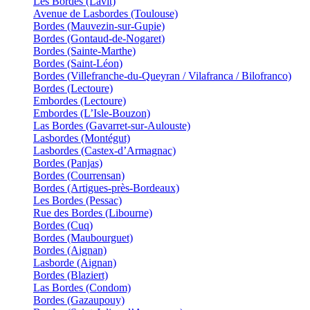
Les Bordes (Lavit)
Avenue de Lasbordes (Toulouse)
Bordes (Mauvezin-sur-Gupie)
Bordes (Gontaud-de-Nogaret)
Bordes (Sainte-Marthe)
Bordes (Saint-Léon)
Bordes (Villefranche-du-Queyran / Vilafranca / Bilofranco)
Bordes (Lectoure)
Embordes (Lectoure)
Embordes (L’Isle-Bouzon)
Las Bordes (Gavarret-sur-Aulouste)
Lasbordes (Montégut)
Lasbordes (Castex-d’Armagnac)
Bordes (Panjas)
Bordes (Courrensan)
Bordes (Artigues-près-Bordeaux)
Les Bordes (Pessac)
Rue des Bordes (Libourne)
Bordes (Cuq)
Bordes (Maubourguet)
Bordes (Aignan)
Lasborde (Aignan)
Bordes (Blaziert)
Las Bordes (Condom)
Bordes (Gazaupouy)