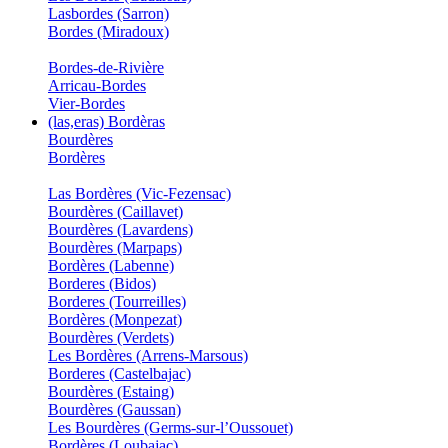
Lasbordes (Sarron)
Bordes (Miradoux)
Bordes-de-Rivière
Arricau-Bordes
Vier-Bordes
(las,eras) Bordèras
Bourdères
Bordères
Las Bordères (Vic-Fezensac)
Bourdères (Caillavet)
Bourdères (Lavardens)
Bourdères (Marpaps)
Bordères (Labenne)
Borderes (Bidos)
Borderes (Tourreilles)
Bordères (Monpezat)
Bourdères (Verdets)
Les Bordères (Arrens-Marsous)
Borderes (Castelbajac)
Bourdères (Estaing)
Bourdères (Gaussan)
Les Bourdères (Germs-sur-l’Oussouet)
Bordères (Loubajac)