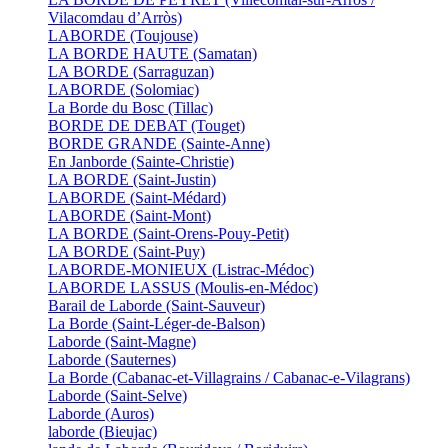
Vilacomdau d’Arròs)
LABORDE (Toujouse)
LA BORDE HAUTE (Samatan)
LA BORDE (Sarraguzan)
LABORDE (Solomiac)
La Borde du Bosc (Tillac)
BORDE DE DEBAT (Touget)
BORDE GRANDE (Sainte-Anne)
En Janborde (Sainte-Christie)
LA BORDE (Saint-Justin)
LABORDE (Saint-Médard)
LABORDE (Saint-Mont)
LA BORDE (Saint-Orens-Pouy-Petit)
LA BORDE (Saint-Puy)
LABORDE-MONIEUX (Listrac-Médoc)
LABORDE LASSUS (Moulis-en-Médoc)
Barail de Laborde (Saint-Sauveur)
La Borde (Saint-Léger-de-Balson)
Laborde (Saint-Magne)
Laborde (Sauternes)
La Borde (Cabanac-et-Villagrains / Cabanac-e-Vilagrans)
Laborde (Saint-Selve)
Laborde (Auros)
laborde (Bieujac)