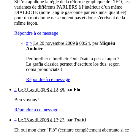
Si l’on applique la règle de la réforme graphique de l’IEO, les
variantes de différents PARLERS à l’intérieur d’un même
DIALECTE (notre langue gasconne par eux ainsi qualifiée)
pour un mot donné ne se notent pas et donc s’écrivent de la
même façon.
Répondre à ce message
#
^
Le 20 novembre 2009 à 00:24
,
par
Miquèu
Audoièr
Per bordilèr e bordilèir. Ont Txatti a pescat aquò ?
La grafia classica permet d’escriure los dus, segon
coma prononciatz !
Répondre à ce message
#
Le 21 avril 2008 à 12:38
,
par
Flò
Ben voyons !
Répondre à ce message
#
Le 25 avril 2008 à 17:27
,
par
Txatti
Eh oui mon cher "Flò" (écriture complètement aberrante si ce