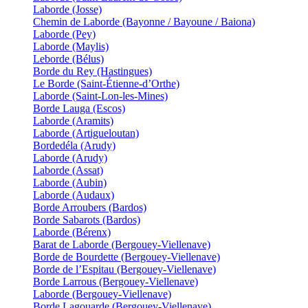
Laborde (Josse)
Chemin de Laborde (Bayonne / Bayoune / Baiona)
Laborde (Pey)
Laborde (Maylis)
Leborde (Bélus)
Borde du Rey (Hastingues)
Le Borde (Saint-Étienne-d’Orthe)
Laborde (Saint-Lon-les-Mines)
Borde Lauga (Escos)
Laborde (Aramits)
Laborde (Artigueloutan)
Bordedéla (Arudy)
Laborde (Arudy)
Laborde (Assat)
Laborde (Aubin)
Laborde (Audaux)
Borde Arroubers (Bardos)
Borde Sabarots (Bardos)
Laborde (Bérenx)
Barat de Laborde (Bergouey-Viellenave)
Borde de Bourdette (Bergouey-Viellenave)
Borde de l’Espitau (Bergouey-Viellenave)
Borde Larrous (Bergouey-Viellenave)
Laborde (Bergouey-Viellenave)
Borde Lagouarde (Bergouey-Viellenave)