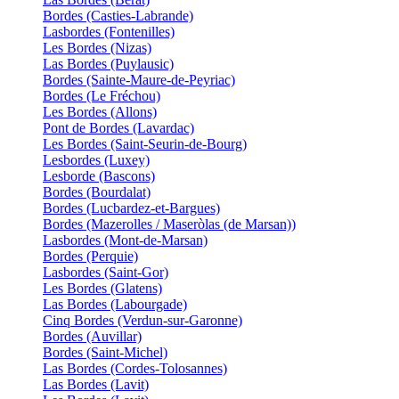
Bordes (Casties-Labrande)
Lasbordes (Fontenilles)
Les Bordes (Nizas)
Las Bordes (Puylausic)
Bordes (Sainte-Maure-de-Peyriac)
Bordes (Le Fréchou)
Les Bordes (Allons)
Pont de Bordes (Lavardac)
Les Bordes (Saint-Seurin-de-Bourg)
Lesbordes (Luxey)
Lesborde (Bascons)
Bordes (Bourdalat)
Bordes (Lucbardez-et-Bargues)
Bordes (Mazerolles / Maseròlas (de Marsan))
Lasbordes (Mont-de-Marsan)
Bordes (Perquie)
Lasbordes (Saint-Gor)
Les Bordes (Glatens)
Las Bordes (Labourgade)
Cinq Bordes (Verdun-sur-Garonne)
Bordes (Auvillar)
Bordes (Saint-Michel)
Las Bordes (Cordes-Tolosannes)
Las Bordes (Lavit)