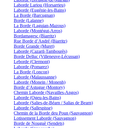
Laborde Lariou (Horsarrieu)
Laborde (Eugénie-les-Bains)
La Borde (Barcugnan)
Borde (Lalanne)
La Borde (Laguian-Mazous)
Laborde (Montégut-Arros)
Bordamagesc (Biarritz)
Rue Borde d’André (Biarritz)
Borde Grande (Muret)
Laborde (Cazaril-Tambourès)
Borde Delluc (Villeneuve-Lécussan)
Leborde (Clermont)
Laborde (Pomarez)
La Borde (Lonçon)
Laborde (Malaussanne)
Laborde (Monein / Monenh)
Borde d’Astugue (Montory)
Chemin Laborde (Navailles-Angos)
Laborde (Ogeu-les-Bains)
Laborde (Salies-de-Béarn / Salias de Bearn)
Laborde (Sallespisse)
Chemin de la Borde deu Poun (Sauvagnon)
Lotissement Laborde (Sauvagnon)
Borde de Nouguè (Sendets)