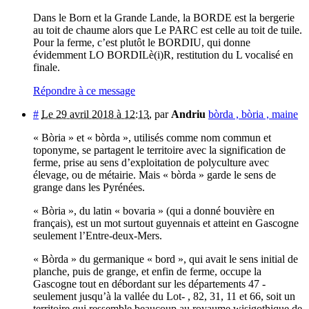
Dans le Born et la Grande Lande, la BORDE est la bergerie
au toit de chaume alors que Le PARC est celle au toit de tuile.
Pour la ferme, c’est plutôt le BORDIU, qui donne
évidemment LO BORDILè(i)R, restitution du L vocalisé en
finale.
Répondre à ce message
#
Le 29 avril 2018 à 12:13
,
par
Andriu
bòrda , bòria , maine
« Bòria » et « bòrda », utilisés comme nom commun et
toponyme, se partagent le territoire avec la signification de
ferme, prise au sens d’exploitation de polyculture avec
élevage, ou de métairie. Mais « bòrda » garde le sens de
grange dans les Pyrénées.
« Bòria », du latin « bovaria » (qui a donné bouvière en
français), est un mot surtout guyennais et atteint en Gascogne
seulement l’Entre-deux-Mers.
« Bòrda » du germanique « bord », qui avait le sens initial de
planche, puis de grange, et enfin de ferme, occupe la
Gascogne tout en débordant sur les départements 47 -
seulement jusqu’à la vallée du Lot- , 82, 31, 11 et 66, soit un
territoire qui ressemble beaucoup au royaume wisigothique de