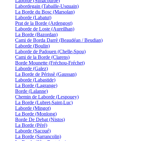
Laborde (Simacourbe)
Labordegain (Tabaille-Usquain)
La Borde du Bosc (Marsolan)
Laborde (Labatut)
Prat de la Borde (Ardengost)
Laborde de Loste (Aureilhan)
La Borde (Bazordan)
Cami de Borda Darrè (Beaudéan / Beudian)
Laborde (Boulin)
Laborde de Padouen (Chelle-Spou)
Cami de la Borde (Clarens)
Borde Mounette (Fréchou-Fréchet)
Laborde (Galez)
La Borde de Périssè (Gaussan)
Laborde (Labastide)
La Borde (Lagrange)
Borde (Lalanne)
Chemin de Laborde (Lespouey)
La Borde (Lubret-Saint-Luc)
Laborde (Mingot)
La Borde (Monlong)
Borde De Debat (Nistos)
La Borde (Péré)
Laborde (Sacoué)
La Borde (Sarrancolin)