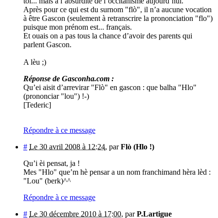
toi... mais à l’absurdité de l’occitanisme aujourd’hui.
Après pour ce qui est du surnom "flò", il n’a aucune vocation
à être Gascon (seulement à retranscrire la prononciation "flo")
puisque mon prénom est... français.
Et ouais on a pas tous la chance d’avoir des parents qui
parlent Gascon.
A lèu ;)
Réponse de Gasconha.com :
Qu’ei aisit d’arrevirar "Flò" en gascon : que balha "Hlo"
(prononciar "lou") !-)
[Tederic]
Répondre à ce message
#
Le 30 avril 2008 à 12:24
,
par
Flò (Hlo !)
Qu’i èi pensat, ja !
Mes "Hlo" que’m hè pensar a un nom franchimand hèra lèd :
"Lou" (berk)^^
Répondre à ce message
#
Le 30 décembre 2010 à 17:00
,
par
P.Lartigue