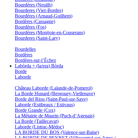
Bourdères (Neuilh)
Bourderes (Vier-Bordes)
Bourdères (Arnaud-Guilhem)
Bordères (Cassagne)
Bourdères (Fos)
Bourdères (Montjoie-en-Couserans)
Bourderes (Saint-Lary)
Bourdelles
Bordères
Bordères-sur-l’Échez
Labòrda + (la/era) Bòrda
Borde
Laborde
Château Laborde (Lalande-de-Pomerol)
La Borde Hunard (Bergouey-Viellenave)
Borde del Riou (Saint-Paul-sur-Save)
Laborde (Estibeaux / Estivaus)
Borde Grande (Cox)
La Métairie de Maurin (Puch-d’Agenais)
La Borde (Taillecavat)
Laborde (Listrac-Médoc)
LA BORDE DU BOS (Valence-sur-Baïse)
LA BORDE DE PEYRET (Villecomtal-sur-Arros /