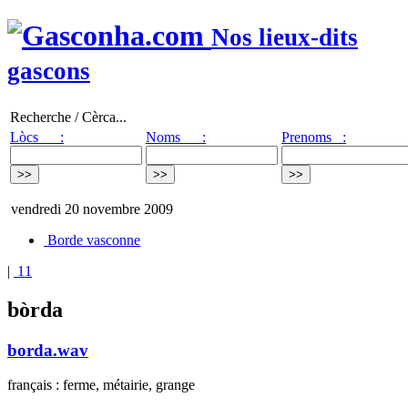
Nos lieux-dits
gascons
Recherche / Cèrca...
Lòcs :
Noms :
Prenoms :
vendredi 20 novembre 2009
Borde vasconne
|
11
bòrda
borda.wav
français : ferme, métairie, grange