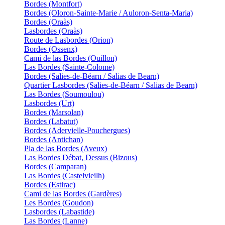
Bordes (Montfort)
Bordes (Oloron-Sainte-Marie / Auloron-Senta-Maria)
Bordes (Oraàs)
Lasbordes (Oraàs)
Route de Lasbordes (Orion)
Bordes (Ossenx)
Cami de las Bordes (Ouillon)
Las Bordes (Sainte-Colome)
Bordes (Salies-de-Béarn / Salias de Bearn)
Quartier Lasbordes (Salies-de-Béarn / Salias de Bearn)
Las Bordes (Soumoulou)
Lasbordes (Urt)
Bordes (Marsolan)
Bordes (Labatut)
Bordes (Adervielle-Pouchergues)
Bordes (Antichan)
Pla de las Bordes (Aveux)
Las Bordes Débat, Dessus (Bizous)
Bordes (Camparan)
Las Bordes (Castelvieilh)
Bordes (Estirac)
Cami de las Bordes (Gardères)
Les Bordes (Goudon)
Lasbordes (Labastide)
Las Bordes (Lanne)