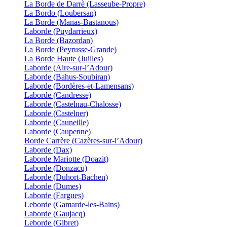
La Borde de Darrè (Lasseube-Propre)
La Bordo (Loubersan)
La Borde (Manas-Bastanous)
Laborde (Puydarrieux)
La Borde (Bazordan)
La Borde (Peyrusse-Grande)
La Borde Haute (Juilles)
Laborde (Aire-sur-l’Adour)
Laborde (Bahus-Soubiran)
Laborde (Bordères-et-Lamensans)
Laborde (Candresse)
Laborde (Castelnau-Chalosse)
Laborde (Castelner)
Laborde (Cauneille)
Laborde (Caupenne)
Borde Carrère (Cazères-sur-l’Adour)
Laborde (Dax)
Laborde Mariotte (Doazit)
Laborde (Donzacq)
Laborde (Duhort-Bachen)
Laborde (Dumes)
Laborde (Fargues)
Leborde (Gamarde-les-Bains)
Laborde (Gaujacq)
Leborde (Gibret)