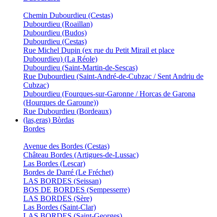
Chemin Dubourdieu (Cestas)
Dubourdieu (Roaillan)
Dubourdieu (Budos)
Dubourdieu (Cestas)
Rue Michel Dupin (ex rue du Petit Mirail et place
Dubourdieu) (La Réole)
Dubourdieu (Saint-Martin-de-Sescas)
Rue Dubourdieu (Saint-André-de-Cubzac / Sent Andriu de
Cubzac)
Dubourdieu (Fourques-sur-Garonne / Horcas de Garona
(Hourques de Garoune))
Rue Dubourdieu (Bordeaux)
(las,eras) Bòrdas
Bordes
Avenue des Bordes (Cestas)
Château Bordes (Artigues-de-Lussac)
Las Bordes (Lescar)
Bordes de Darré (Le Fréchet)
LAS BORDES (Seissan)
BOS DE BORDES (Sempesserre)
LAS BORDES (Sère)
Las Bordes (Saint-Clar)
LAS BORDES (Saint-Georges)