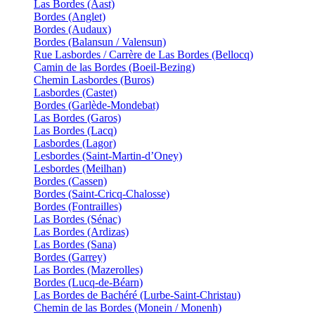
Las Bordes (Aast)
Bordes (Anglet)
Bordes (Audaux)
Bordes (Balansun / Valensun)
Rue Lasbordes / Carrère de Las Bordes (Bellocq)
Camin de las Bordes (Boeil-Bezing)
Chemin Lasbordes (Buros)
Lasbordes (Castet)
Bordes (Garlède-Mondebat)
Las Bordes (Garos)
Las Bordes (Lacq)
Lasbordes (Lagor)
Lesbordes (Saint-Martin-d’Oney)
Lesbordes (Meilhan)
Bordes (Cassen)
Bordes (Saint-Cricq-Chalosse)
Bordes (Fontrailles)
Las Bordes (Sénac)
Las Bordes (Ardizas)
Las Bordes (Sana)
Bordes (Garrey)
Las Bordes (Mazerolles)
Bordes (Lucq-de-Béarn)
Las Bordes de Bachéré (Lurbe-Saint-Christau)
Chemin de las Bordes (Monein / Monenh)