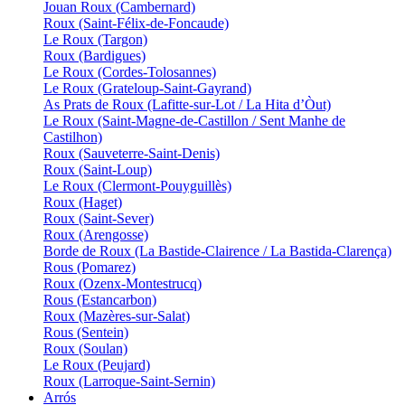
Jouan Roux (Cambernard)
Roux (Saint-Félix-de-Foncaude)
Le Roux (Targon)
Roux (Bardigues)
Le Roux (Cordes-Tolosannes)
Le Roux (Grateloup-Saint-Gayrand)
As Prats de Roux (Lafitte-sur-Lot / La Hita d’Òut)
Le Roux (Saint-Magne-de-Castillon / Sent Manhe de
Castilhon)
Roux (Sauveterre-Saint-Denis)
Roux (Saint-Loup)
Le Roux (Clermont-Pouyguillès)
Roux (Haget)
Roux (Saint-Sever)
Roux (Arengosse)
Borde de Roux (La Bastide-Clairence / La Bastida-Clarença)
Rous (Pomarez)
Roux (Ozenx-Montestrucq)
Rous (Estancarbon)
Roux (Mazères-sur-Salat)
Rous (Sentein)
Roux (Soulan)
Le Roux (Peujard)
Roux (Larroque-Saint-Sernin)
Arrós