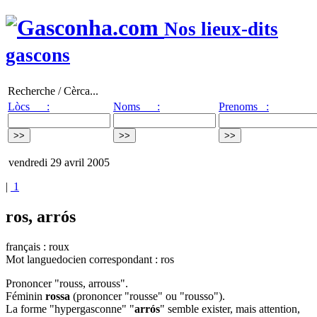
Nos lieux-dits
gascons
Recherche / Cèrca...
Lòcs :
Noms :
Prenoms :
vendredi 29 avril 2005
|
1
ros, arrós
français : roux
Mot languedocien correspondant : ros
Prononcer "rouss, arrouss".
Féminin
rossa
(prononcer "rousse" ou "rousso").
La forme "hypergasconne" "
arrós
" semble exister, mais attention,