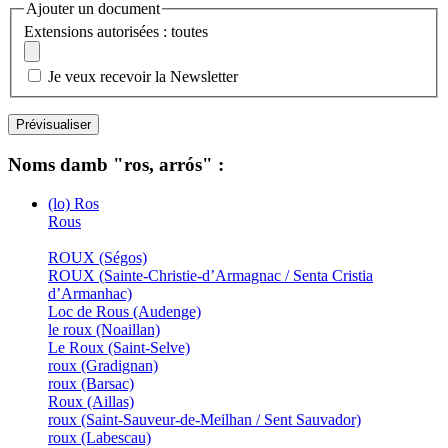
Ajouter un document
Extensions autorisées : toutes
Je veux recevoir la Newsletter
Noms damb "ros, arrós" :
(lo) Ros
Rous
ROUX (Ségos)
ROUX (Sainte-Christie-d’Armagnac / Senta Cristia
d’Armanhac)
Loc de Rous (Audenge)
le roux (Noaillan)
Le Roux (Saint-Selve)
roux (Gradignan)
roux (Barsac)
Roux (Aillas)
roux (Saint-Sauveur-de-Meilhan / Sent Sauvador)
roux (Labescau)