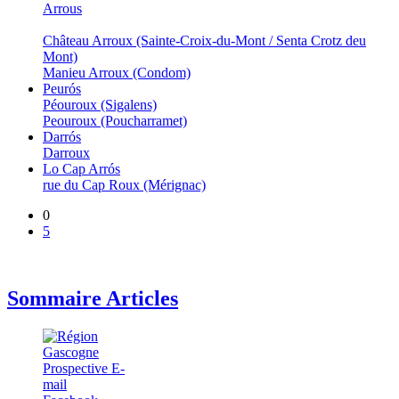
Arrous
Château Arroux (Sainte-Croix-du-Mont / Senta Crotz deu
Mont)
Manieu Arroux (Condom)
Peurós
Péouroux (Sigalens)
Peouroux (Poucharramet)
Darrós
Darroux
Lo Cap Arrós
rue du Cap Roux (Mérignac)
0
5
Sommaire Articles