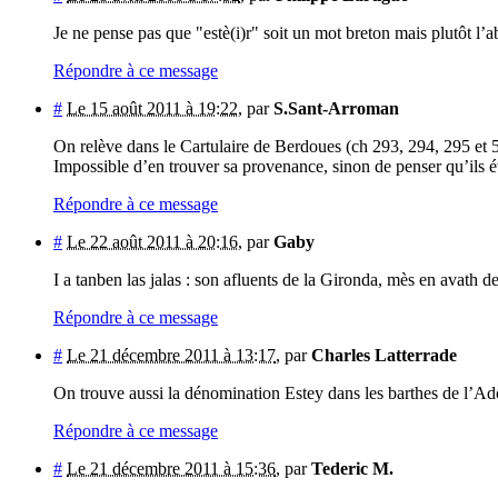
Je ne pense pas que "estè(i)r" soit un mot breton mais plutôt l’
Répondre à ce message
#
Le 15 août 2011 à 19:22
,
par
S.Sant-Arroman
On relève dans le Cartulaire de Berdoues (ch 293, 294, 295 et
Impossible d’en trouver sa provenance, sinon de penser qu’ils ét
Répondre à ce message
#
Le 22 août 2011 à 20:16
,
par
Gaby
I a tanben las jalas : son afluents de la Gironda, mès en avath 
Répondre à ce message
#
Le 21 décembre 2011 à 13:17
,
par
Charles Latterrade
On trouve aussi la dénomination Estey dans les barthes de l’A
Répondre à ce message
#
Le 21 décembre 2011 à 15:36
,
par
Tederic M.