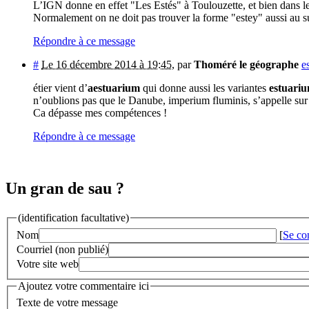
L’IGN donne en effet "Les Estés" à Toulouzette, et bien dans le
Normalement on ne doit pas trouver la forme "estey" aussi au su
Répondre à ce message
#
Le 16 décembre 2014 à 19:45
,
par
Thoméré le géographe
es
étier vient d’
aestuarium
qui donne aussi les variantes
estuari
n’oublions pas que le Danube, imperium fluminis, s’appelle sur 
Ca dépasse mes compétences !
Répondre à ce message
Un gran de sau ?
(identification facultative)
Nom
[
Se co
Courriel (non publié)
Votre site web
Ajoutez votre commentaire ici
Texte de votre message