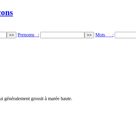
cons
Prenoms :
Mots :
ui généralement grossit à marée haute.