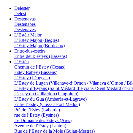
Delestèr
Delest
Destenavas
Destenabes
Destenaves
L’Estèir Major
L’Estey Majou (Bègles)
L’Estey Majou (Bordeaux)
Entre-dus-estèirs
Entre-deux-esteys (Bassens)
L’Estèir
Chemin de l’Estey (Cestas)
Estey Rabey (Bassens)
L’Estey (Léogeats)
L’Estey de Lugan (Villenave-d’Ornon / Vilanava d’Ornon / Bil
L’Estey d’Eyrans (Saint-Médard-d’Eyrans / Sent Medard d’Eir
L’estey du Gaillardon (Langoiran)
L’Estey du Gua (Ambarès-et-Lagrave)
Entre l’Estey (Cussac-Fort-Médoc)
Pré de l’Estey (Labarde)
rue de l’Estey (Eysines)
Le Domaine des Esteys (Arès)
Avenue de l’Estey (Lanton)
Rue de l’Estey de la Mole (Gujan-Mestras)