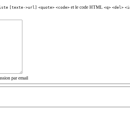
et le code HTML
iste
[texte->url]
<quote>
<code>
<q>
<del>
<i
ssion par email