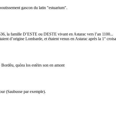
aboutissement gascon du latin "estuarium".
 536, la famille D’ESTE ou DESTE vivant en Astarac vers l’an 1100...
aient d’origine Lombarde, et étaient venus en Astarac après la 1° croisa
de Bordèu, quòra los estèirs son en amont
dour (Saubusse par exemple).