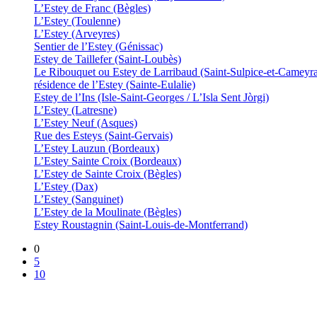
L’Estey de Franc (Bègles)
L’Estey (Toulenne)
L’Estey (Arveyres)
Sentier de l’Estey (Génissac)
Estey de Taillefer (Saint-Loubès)
Le Ribouquet ou Estey de Larribaud (Saint-Sulpice-et-Cameyr
résidence de l’Estey (Sainte-Eulalie)
Estey de l’Ins (Isle-Saint-Georges / L’Isla Sent Jòrgi)
L’Estey (Latresne)
L’Estey Neuf (Asques)
Rue des Esteys (Saint-Gervais)
L’Estey Lauzun (Bordeaux)
L’Estey Sainte Croix (Bordeaux)
L’Estey de Sainte Croix (Bègles)
L’Estey (Dax)
L’Estey (Sanguinet)
L’Estey de la Moulinate (Bègles)
Estey Roustagnin (Saint-Louis-de-Montferrand)
0
5
10