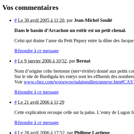
Vos commentaires
#
Le 30 avril 2005 à 11:20
,
par
Jean-Michel Soulié
Dans le bassin d’Arcachon un estèir est un petit chenal.
Celui qui draine l’anse du Petit Piquey entre la dûne des Jacquet
Répondre à ce message
#
Le 9 janvier 2006 à 10:52
,
par
Bernat
Nom d’origine celto bretonne (ster=rivière) donné aux petits cou
Sur le site de Burdigala les esteys sont les effluents des nombre
Voir
www.chez.com/woozwoo/palaisgallien/annexe.htm#C
Répondre à ce message
#
Le 21 avril 2006 à 11:29
Cette explication recoupe celle sur la palus. L’estey de Lugon 
Répondre à ce message
#
Le 28 avril 2006 à 17:52
,
par
Philippe Lartigue