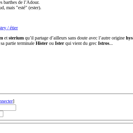
s barthes de l’Adour.
d, mais "esté" (ester).
tey / étier
um
et
sterium
qu’il partage d’ailleurs sans doute avec l’autre origine
hys
sa partie terminale
Hister
ou
Ister
qui vient du grec
Istros
...
nnecter
]