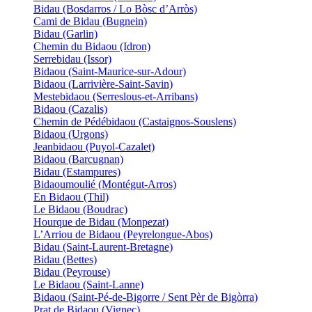
Bidau (Bosdarros / Lo Bòsc d’Arròs)
Cami de Bidau (Bugnein)
Bidau (Garlin)
Chemin du Bidaou (Idron)
Serrebidau (Issor)
Bidaou (Saint-Maurice-sur-Adour)
Bidaou (Larrivière-Saint-Savin)
Mestebidaou (Serreslous-et-Arribans)
Bidaou (Cazalis)
Chemin de Pédébidaou (Castaignos-Souslens)
Bidaou (Urgons)
Jeanbidaou (Puyol-Cazalet)
Bidaou (Barcugnan)
Bidau (Estampures)
Bidaoumoulié (Montégut-Arros)
En Bidaou (Thil)
Le Bidaou (Boudrac)
Hourque de Bidau (Monpezat)
L’Arriou de Bidaou (Peyrelongue-Abos)
Bidau (Saint-Laurent-Bretagne)
Bidau (Bettes)
Bidau (Peyrouse)
Le Bidaou (Saint-Lanne)
Bidaou (Saint-Pé-de-Bigorre / Sent Pèr de Bigòrra)
Prat de Bidaou (Vignec)