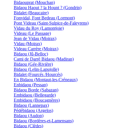
Bidaouprat (Mouchan)
Bidaou Haout ? la Hount ? (Gondrin)
Bidalet (Beaucaire)
Fonvidal, Font Bedeau (Lormont)
Pont Videau (Saint-Sulpice-de-Faleyrens)
Vidau du Roy (Lamontjoie)
Videau (Le Passage)
Jean de Vidau (Moirax)
Vidau (Moirax)
Videau Carrère (Moirax)
Bidaou (Jû-Belloc)
Cami de Darrè Bidaou (Madiran)
Bidaou (Gée-Rivière)
Bidaou (Lelin-Lapujolle)
Bidalet (Fourcés /Hourcés)
En Bidaou (Montaut-les-Créneaux)
Enbidaou (Pessan)
Bidaou Borde (Sabazan)
Embidaou (Bellegarde)
Embidaou (Boucagnères)
Bidaou (Lannepax)
Pédébidaou (Argelos)
Bidaou (Audon)
Bidaou (Bordères-et-Lamensans)
Bidaou (Clèdes)