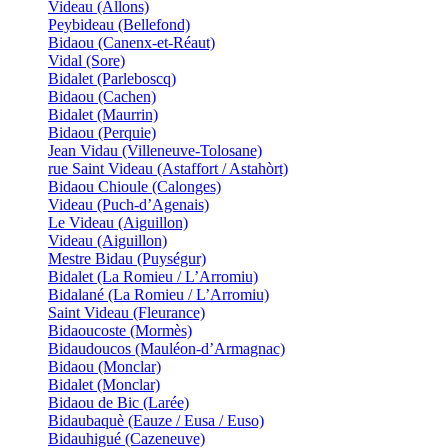
Videau (Allons)
Peybideau (Bellefond)
Bidaou (Canenx-et-Réaut)
Vidal (Sore)
Bidalet (Parleboscq)
Bidaou (Cachen)
Bidalet (Maurrin)
Bidaou (Perquie)
Jean Vidau (Villeneuve-Tolosane)
rue Saint Videau (Astaffort / Astahòrt)
Bidaou Chioule (Calonges)
Videau (Puch-d’Agenais)
Le Videau (Aiguillon)
Videau (Aiguillon)
Mestre Bidau (Puységur)
Bidalet (La Romieu / L’Arromiu)
Bidalané (La Romieu / L’Arromiu)
Saint Videau (Fleurance)
Bidaoucoste (Mormès)
Bidaudoucos (Mauléon-d’Armagnac)
Bidaou (Monclar)
Bidalet (Monclar)
Bidaou de Bic (Larée)
Bidaubaquè (Eauze / Eusa / Euso)
Bidauhigué (Cazeneuve)