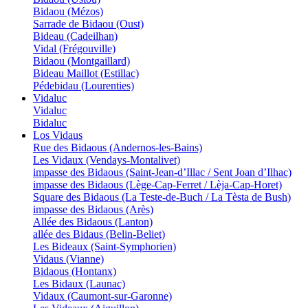
Bidaou (Mézos)
Sarrade de Bidaou (Oust)
Bideau (Cadeilhan)
Vidal (Frégouville)
Bidaou (Montgaillard)
Bideau Maillot (Estillac)
Pédebidau (Lourenties)
Vidaluc
Vidaluc
Bidaluc
Los Vidaus
Rue des Bidaous (Andernos-les-Bains)
Les Vidaux (Vendays-Montalivet)
impasse des Bidaous (Saint-Jean-d’Illac / Sent Joan d’Ilhac)
impasse des Bidaous (Lège-Cap-Ferret / Lèja-Cap-Horet)
Square des Bidaous (La Teste-de-Buch / La Tèsta de Bush)
impasse des Bidaous (Arès)
Allée des Bidaous (Lanton)
allée des Bidaus (Belin-Beliet)
Les Bideaux (Saint-Symphorien)
Vidaus (Vianne)
Bidaous (Hontanx)
Les Bidaux (Launac)
Vidaux (Caumont-sur-Garonne)