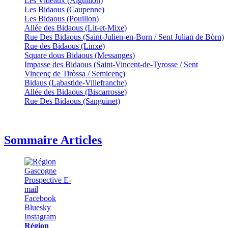
Les Videaux (Aiguillon)
Les Bidaous (Caupenne)
Les Bidaous (Pouillon)
Allée des Bidaous (Lit-et-Mixe)
Rue Des Bidaous (Saint-Julien-en-Born / Sent Julian de Bòrn)
Rue des Bidaous (Linxe)
Square dous Bidaous (Messanges)
Impasse des Bidaous (Saint-Vincent-de-Tyrosse / Sent
Vincenç de Tiròssa / Semicenç)
Bidaus (Labastide-Villefranche)
Allée des Bidaous (Biscarrosse)
Rue Des Bidaous (Sanguinet)
Sommaire Articles
Région