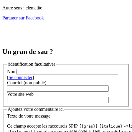
Autre sens : clématite
Partager sur Facebook
Un gran de sau ?
(identification facultative)
Nom
[
Se connecter
]
Courriel (non publié)
Votre site web
Ajoutez votre commentaire ici
Texte de votre message
Ce champ accepte les raccourcis SPIP
{{gras}}
{italique}
-*l
et le code HTML
[texte->url]
<quote>
<code>
<q>
<del>
<in