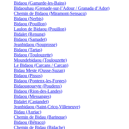
Bidaou (Gamarde-les-Bains)
Bidaouhau (Grenade-sur-l’Adour / Granada d’Ador)
Chemin de Bidaou (Miramont-Sensacq)
Bidaou (Nerbis)
Bidaou (Pouillon)
Laulon de Bidaou (Pouillon)
Bidalet (Renung)
Bidaou (Samadet)
Jeanbidaou (Souprosse)
Bidaou (Tartas)
Bidaou (Toulouzette)
Moundebidaou (Toulouzette)
Le Bidaou (Carcans / Carcan)
Bidau Meste (Ousse-Suzan)
Bidaou (Pissos)
Bidaou (Pontenx-les-Forges)
Bidaougoueyte (Poudenx)
Bidaou (Rion-des-Landes)
Bidaou (Messanges)
Bidalet (Castandet)
Jeanbidaou (Saint-Cricq-Villeneuve)
Bidau (Auriac)
Chemin de Bidau (Barinque)
Bidaou (Bétracq)
Chemin de Bidau (Bidache)