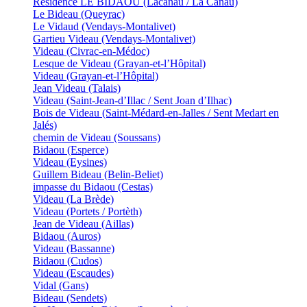
Résidence LE BIDAOU (Lacanau / La Canau)
Le Bideau (Queyrac)
Le Vidaud (Vendays-Montalivet)
Gartieu Videau (Vendays-Montalivet)
Videau (Civrac-en-Médoc)
Lesque de Videau (Grayan-et-l’Hôpital)
Videau (Grayan-et-l’Hôpital)
Jean Videau (Talais)
Videau (Saint-Jean-d’Illac / Sent Joan d’Ilhac)
Bois de Videau (Saint-Médard-en-Jalles / Sent Medart en
Jalés)
chemin de Videau (Soussans)
Bidaou (Esperce)
Videau (Eysines)
Guillem Bideau (Belin-Beliet)
impasse du Bidaou (Cestas)
Videau (La Brède)
Videau (Portets / Portèth)
Jean de Videau (Aillas)
Bidaou (Auros)
Videau (Bassanne)
Bidaou (Cudos)
Videau (Escaudes)
Vidal (Gans)
Bideau (Sendets)