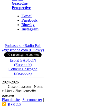
Gascogne
Prospective
E-mail
Facebook
Bluesky
Instagram
Podcasts sur Ràdio País
@gasconha.com (Bluesky)
Esprit GASCON
(Facebook)
Couleur Gascogne
(Facebook)
2024-2026
— Gasconha.com - Noms
e Lòcs -
Nos lieux-dits
gascons
Plan du site
|
Se connecter
|
RSS 2.0