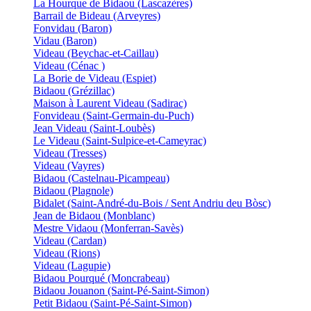
La Hourque de Bidaou (Lascazères)
Barrail de Bideau (Arveyres)
Fonvidau (Baron)
Vidau (Baron)
Videau (Beychac-et-Caillau)
Videau (Cénac )
La Borie de Videau (Espiet)
Bidaou (Grézillac)
Maison à Laurent Videau (Sadirac)
Fonvideau (Saint-Germain-du-Puch)
Jean Videau (Saint-Loubès)
Le Videau (Saint-Sulpice-et-Cameyrac)
Videau (Tresses)
Videau (Vayres)
Bidaou (Castelnau-Picampeau)
Bidaou (Plagnole)
Bidalet (Saint-André-du-Bois / Sent Andriu deu Bòsc)
Jean de Bidaou (Monblanc)
Mestre Vidaou (Monferran-Savès)
Videau (Cardan)
Videau (Rions)
Videau (Lagupie)
Bidaou Pourqué (Moncrabeau)
Bidaou Jouanon (Saint-Pé-Saint-Simon)
Petit Bidaou (Saint-Pé-Saint-Simon)