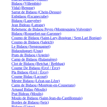
Bidaou (Villembits)
Vidal (Benque)
Sarrat de Bidaou (Chein-Dessus)
Enbidaou (Escanecrabe)
Bidaou (Lapeyrère)
Jean Bideau (Latrape)
Rebetsenc de Bidaou Peyro (Montesquieu-Volvestre)
Bidaou (Roquefort-sur-Garonne)
Coumo de Bidaou (Saint-Lary-Boujean / Sent-Lari Bonjan)
Coumo de Bidaou (Saleich)
Le Bidaou (Sengouagnet)
Bidaouluguet (Urau)
Prats de Bidaou (Argein)
Camp de Bidaou (Balaguères)
Clot de Bidaou (Betchat / Bethhag)
Coume De Bidaou (Ercé / Èrce)
Pla Bidaou (Ercé / Èrce)
Coume Bidau (Lacourt)
Mestre Bidaou (Lézat-sur-Lèze)
Cams de Bidaou (Montjoie-en-Couserans)
Arnaud Bidau (Moulis)
Prat Bideau (Moulis)
Moulo de Bidaou (Saint-Jean-du-Castillonnais)
Bordes de Bidaou (Seix)
Bidaou (Ustou)