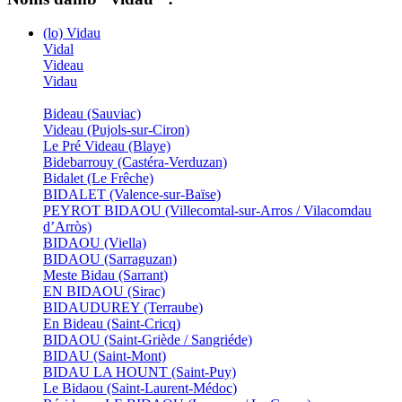
(lo) Vidau
Vidal
Videau
Vidau
Bideau (Sauviac)
Videau (Pujols-sur-Ciron)
Le Pré Videau (Blaye)
Bidebarrouy (Castéra-Verduzan)
Bidalet (Le Frêche)
BIDALET (Valence-sur-Baïse)
PEYROT BIDAOU (Villecomtal-sur-Arros / Vilacomdau
d’Arròs)
BIDAOU (Viella)
BIDAOU (Sarraguzan)
Meste Bidau (Sarrant)
EN BIDAOU (Sirac)
BIDAUDUREY (Terraube)
En Bideau (Saint-Cricq)
BIDAOU (Saint-Griède / Sangriéde)
BIDAU (Saint-Mont)
BIDAU LA HOUNT (Saint-Puy)
Le Bidaou (Saint-Laurent-Médoc)