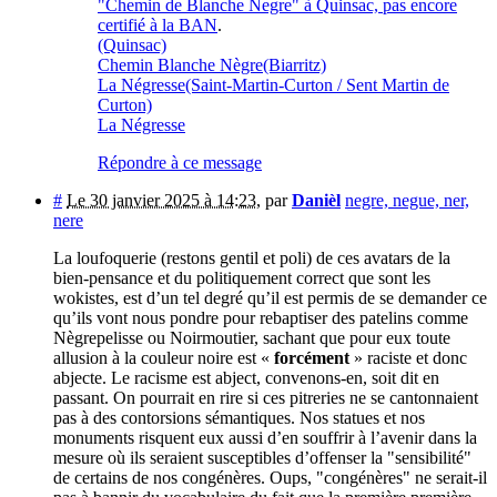
"Chemin de Blanche Negre" à Quinsac, pas encore
certifié à la BAN
.
(Quinsac)
Chemin Blanche Nègre
(Biarritz)
La Négresse
(Saint-Martin-Curton / Sent Martin de
Curton)
La Négresse
Répondre à ce message
#
Le 30 janvier 2025 à 14:23
,
par
Danièl
negre, negue, ner,
nere
La loufoquerie (restons gentil et poli) de ces avatars de la
bien-pensance et du politiquement correct que sont les
wokistes, est d’un tel degré qu’il est permis de se demander ce
qu’ils vont nous pondre pour rebaptiser des patelins comme
Nègrepelisse ou Noirmoutier, sachant que pour eux toute
allusion à la couleur noire est «
forcément
» raciste et donc
abjecte. Le racisme est abject, convenons-en, soit dit en
passant. On pourrait en rire si ces pitreries ne se cantonnaient
pas à des contorsions sémantiques. Nos statues et nos
monuments risquent eux aussi d’en souffrir à l’avenir dans la
mesure où ils seraient susceptibles d’offenser la "sensibilité"
de certains de nos congénères. Oups, "congénères" ne serait-il