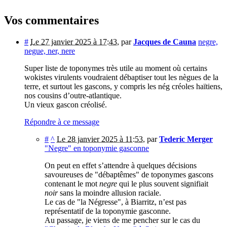
Vos commentaires
#
Le 27 janvier 2025 à 17:43
,
par
Jacques de Cauna
negre,
negue, ner, nere
Super liste de toponymes très utile au moment où certains
wokistes virulents voudraient débaptiser tout les nègues de la
terre, et surtout les gascons, y compris les nég créoles haïtiens,
nos cousins d’outre-atlantique.
Un vieux gascon créolisé.
Répondre à ce message
#
^
Le 28 janvier 2025 à 11:53
,
par
Tederic Merger
"Negre" en toponymie gasconne
On peut en effet s’attendre à quelques décisions
savoureuses de "débaptêmes" de toponymes gascons
contenant le mot
negre
qui le plus souvent signifiait
noir
sans la moindre allusion raciale.
Le cas de "la Négresse", à Biarritz, n’est pas
représentatif de la toponymie gasconne.
Au passage, je viens de me pencher sur le cas du