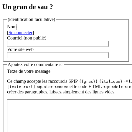
Un gran de sau ?
(identification facultative)
Nom
[
Se connecter
]
Courriel (non publié)
Votre site web
Ajoutez votre commentaire ici
Texte de votre message
Ce champ accepte les raccourcis SPIP
{{gras}}
{italique}
-*l
et le code HTML
[texte->url]
<quote>
<code>
<q>
<del>
<in
créer des paragraphes, laissez simplement des lignes vides.