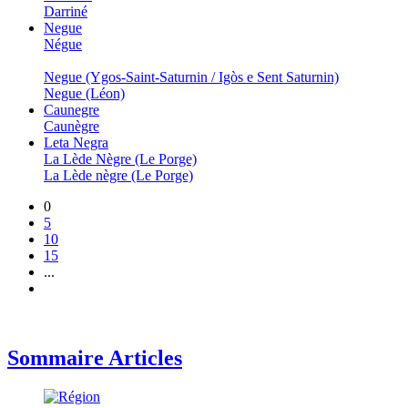
Darriné
Negue
Négue
Negue (Ygos-Saint-Saturnin / Igòs e Sent Saturnin)
Negue (Léon)
Caunegre
Caunègre
Leta Negra
La Lède Nègre (Le Porge)
La Lède nègre (Le Porge)
0
5
10
15
...
Sommaire Articles