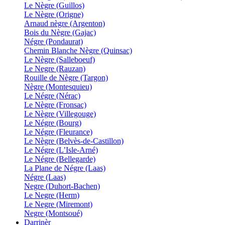
Le Nègre (Guillos)
Le Nègre (Origne)
Arnaud nègre (Argenton)
Bois du Nègre (Gajac)
Négre (Pondaurat)
Chemin Blanche Nègre (Quinsac)
Le Nègre (Salleboeuf)
Le Negre (Rauzan)
Rouille de Nègre (Targon)
Nègre (Montesquieu)
Le Négre (Nérac)
Le Nègre (Fronsac)
Le Nègre (Villegouge)
Le Négre (Bourg)
Le Négre (Fleurance)
Le Nègre (Belvès-de-Castillon)
Le Négre (L’Isle-Arné)
Le Négre (Bellegarde)
La Plane de Négre (Laas)
Négre (Laas)
Negre (Duhort-Bachen)
Le Negre (Herm)
Le Negre (Miremont)
Negre (Montsoué)
Darrinèr