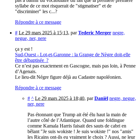
pas à bannir du vocabulaire du fait que la première première
syllabe de ce mot risquerait de "stigmatiser" et de
"discriminer" les c...?
Répondre à ce message
#
Le 29 mars 2025 à 15:13
,
par
Tederic Merger
negre,
negue, ner, nere
ça y est !
Sud-Ouest - Lot-et-Garonne : la Grange de Nègre doit-elle
être débaptisée ?
Ce n’est pas exactement en Gascogne, mais pas loin, à Penne
d’Agenais.
Le lieu-dit Négre figure déjà au Cadastre napoléonien.
Répondre à ce message
#
^
Le 29 mars 2025 à 18:40
,
par
Danièl
negre, negue,
ner, nere
Pas étonnant que Trump ait été élu haut la main de
l’autre côté de l’Atlantique. Quand une foldingue
comme Kamala Harris faisait des sauts de cabri en
bêlant "Je suis wokiste ! Je suis wokiste !" nos "amis"
les Ricains ont-ils eu vraiment le choix ? Aussi, ne leur