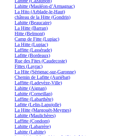
Lahitte (Cazaubon)
Lahitte (Mauléon-d’Armagnac)
La Hito (Arblade-le-Haut)
château de la Hitte (Gondrin)
Lahitte (Beaucaire)
La Hitte (Barran)
Hitte (Belmont)
Camp de Fitte (Lupiac)
La Hitte (Lupiac)
Laffitte (Lassérade)
Lafitte (Bordeaux)
Rue des Fites (Caudecoste)
Fittes (Layrac)
La Hite (Sérignac-sur-Garonne)
Chemin de Lafitte (Auriébat)
Laffitte (Ladevèze-Ville)
Lahitte (Aignan)
Lahitte (Corneillan)
Laffitte (Labarthète)
Lafitte (Lelin-Lapujolle)
La Hitte (Margouët-Meymes)
Lahitte (Maulichères)
Laffitte (Condom)
Lahitte (Labarrère)
Lahitte (Lahitte)