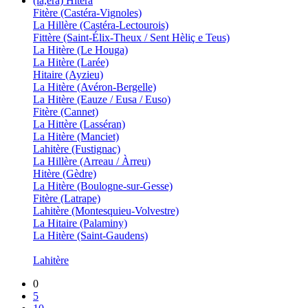
(la,era) Hitèra
Fitère (Castéra-Vignoles)
La Hillère (Castéra-Lectourois)
Fittère (Saint-Élix-Theux / Sent Hèliç e Teus)
La Hitère (Le Houga)
La Hitère (Larée)
Hitaire (Ayzieu)
La Hitère (Avéron-Bergelle)
La Hitère (Eauze / Eusa / Euso)
Fitère (Cannet)
La Hittère (Lasséran)
La Hitère (Manciet)
Lahitère (Fustignac)
La Hillère (Arreau / Àrreu)
Hitère (Gèdre)
La Hitère (Boulogne-sur-Gesse)
Fitère (Latrape)
Lahitère (Montesquieu-Volvestre)
La Hitaire (Palaminy)
La Hitère (Saint-Gaudens)
Lahitère
0
5