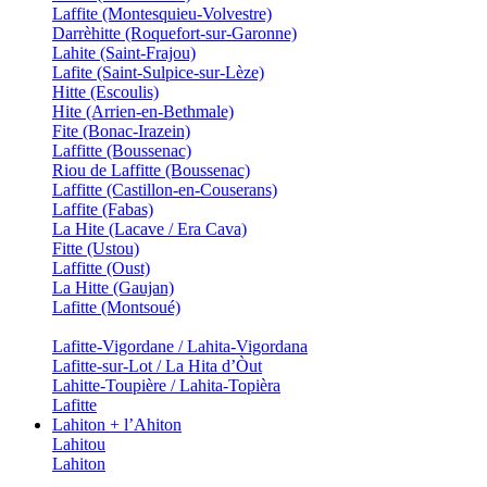
Laffite (Montesquieu-Volvestre)
Darrèhitte (Roquefort-sur-Garonne)
Lahite (Saint-Frajou)
Lafite (Saint-Sulpice-sur-Lèze)
Hitte (Escoulis)
Hite (Arrien-en-Bethmale)
Fite (Bonac-Irazein)
Laffitte (Boussenac)
Riou de Laffitte (Boussenac)
Laffitte (Castillon-en-Couserans)
Laffite (Fabas)
La Hite (Lacave / Era Cava)
Fitte (Ustou)
Laffitte (Oust)
La Hitte (Gaujan)
Lafitte (Montsoué)
Lafitte-Vigordane / Lahita-Vigordana
Lafitte-sur-Lot / La Hita d’Òut
Lahitte-Toupière / Lahita-Topièra
Lafitte
Lahiton + l’Ahiton
Lahitou
Lahiton