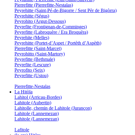
Pierrefitte (Pierrefitte-Nestalas)
Peyrehitte (Saint-Pé-de-Bigorre / Sent Pèr de Bigòrra)
Peyrehitte (Ségus)
Peyrohito (Argut-Dessous)
Peyrefite (Frontignan-de-Comminges)
Peyrefitte (Labroquère / Era Broquèra)
Peyrehite (Melles)
Peyrehitte (Portet-d’Aspet / Portèth d’Aspèth)
Pierrefitte (Saint-Marcet)
Peyrohitto (Saint-Martory)
Peyrefitte (Bethmale)
Peyrefite (Lescure)
Peyrofito (Seix)
Peyrefitte (Ustou)
Pierrefitte-Nestalas
La Hitòla
Lahitol (Arricau-Bordes)
Lahitole (Aubertin)
Lahitolle, chemin de Lahitole (Jurançon)
Lahitole (Lannemezan)
Lahitole (Lannemezan)
Lafitole