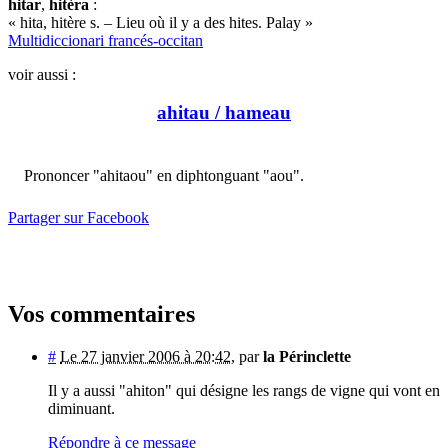
hitar
,
hitèra
:
« hita, hitère s. – Lieu où il y a des hites. Palay »
Multidiccionari francés-occitan
voir aussi :
ahitau / hameau
Prononcer "ahitaou" en diphtonguant "aou".
Partager sur Facebook
Vos commentaires
#
Le 27 janvier 2006 à 20:42
,
par
la Périnclette
Il y a aussi "ahiton" qui désigne les rangs de vigne qui vont en
diminuant.
Répondre à ce message