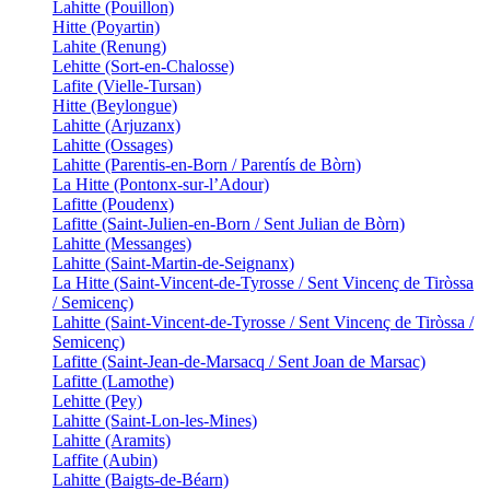
Lahitte (Pouillon)
Hitte (Poyartin)
Lahite (Renung)
Lehitte (Sort-en-Chalosse)
Lafite (Vielle-Tursan)
Hitte (Beylongue)
Lahitte (Arjuzanx)
Lahitte (Ossages)
Lahitte (Parentis-en-Born / Parentís de Bòrn)
La Hitte (Pontonx-sur-l’Adour)
Lafitte (Poudenx)
Lafitte (Saint-Julien-en-Born / Sent Julian de Bòrn)
Lahitte (Messanges)
Lahitte (Saint-Martin-de-Seignanx)
La Hitte (Saint-Vincent-de-Tyrosse / Sent Vincenç de Tiròssa
/ Semicenç)
Lahitte (Saint-Vincent-de-Tyrosse / Sent Vincenç de Tiròssa /
Semicenç)
Lafitte (Saint-Jean-de-Marsacq / Sent Joan de Marsac)
Lafitte (Lamothe)
Lehitte (Pey)
Lahitte (Saint-Lon-les-Mines)
Lahitte (Aramits)
Laffite (Aubin)
Lahitte (Baigts-de-Béarn)