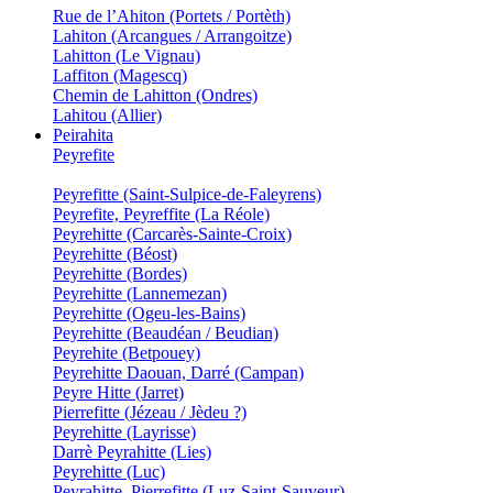
Rue de l’Ahiton (Portets / Portèth)
Lahiton (Arcangues / Arrangoitze)
Lahitton (Le Vignau)
Laffiton (Magescq)
Chemin de Lahitton (Ondres)
Lahitou (Allier)
Peirahita
Peyrefite
Peyrefitte (Saint-Sulpice-de-Faleyrens)
Peyrefite, Peyreffite (La Réole)
Peyrehitte (Carcarès-Sainte-Croix)
Peyrehitte (Béost)
Peyrehitte (Bordes)
Peyrehitte (Lannemezan)
Peyrehitte (Ogeu-les-Bains)
Peyrehitte (Beaudéan / Beudian)
Peyrehite (Betpouey)
Peyrehitte Daouan, Darré (Campan)
Peyre Hitte (Jarret)
Pierrefitte (Jézeau / Jèdeu ?)
Peyrehitte (Layrisse)
Darrè Peyrahitte (Lies)
Peyrehitte (Luc)
Peyrahitte, Pierrefitte (Luz-Saint-Sauveur)