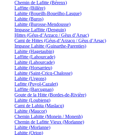
Chemin de Lafitte (Bérenx)
Laffitte (Billère)
Lahitte (Boueilh-Boueilho-Lasque)
Lahitte (Buros)
Lahitte (Burosse-Mendousse)
Impasse Laffitte (Denguin)
Hittes (Géus-d’Arzacq / Gèus d’Arsac)
Cami de Hittes (Géus-d’Arzacq / Gèus d’Arsac)
Impasse Lahitte (Guinarthe-Parenties)
Lahitte (Hagetaubin)
Laffitte (Lahourcade)
Lahitte (Lahourcade)
Lahitte (Horsarrieu)
Lahitte (Saint-Cricq-Chalosse)
Lahitte (Urgons)
Lafitte (Puyol-Cazalet)
Laffitte (Barcugnan)
Goute de la Hitte (Bordes-de-Rivière)
Lahitte (Loubieng)
Cami de Lahita (Maslacq)
Lahitte (Maucor)
Chemin Lahitte (Monein / Monenh)
Chemin de Lafitte Vieux (Morlanne)
Lahitte (Morlanne)
Lahitte (Orion)