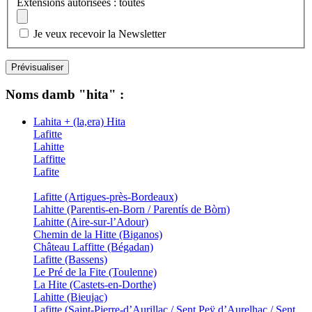
Extensions autorisées : toutes
Je veux recevoir la Newsletter
Noms damb "hita" :
Lahita + (la,era) Hita
Lafitte
Lahitte
Laffitte
Lafite
Lafitte (Artigues-près-Bordeaux)
Lahitte (Parentis-en-Born / Parentís de Bòrn)
Lahitte (Aire-sur-l’Adour)
Chemin de la Hitte (Biganos)
Château Laffitte (Bégadan)
Lafitte (Bassens)
Le Pré de la Fite (Toulenne)
La Hite (Castets-en-Dorthe)
Lahitte (Bieujac)
Lafitte (Saint-Pierre-d’Aurillac / Sent Peÿ d’Aurelhac / Sent