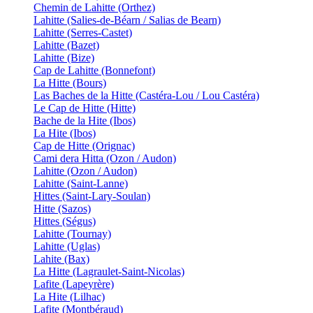
Chemin de Lahitte (Orthez)
Lahitte (Salies-de-Béarn / Salias de Bearn)
Lahitte (Serres-Castet)
Lahitte (Bazet)
Lahitte (Bize)
Cap de Lahitte (Bonnefont)
La Hitte (Bours)
Las Baches de la Hitte (Castéra-Lou / Lou Castéra)
Le Cap de Hitte (Hitte)
Bache de la Hite (Ibos)
La Hite (Ibos)
Cap de Hitte (Orignac)
Cami dera Hitta (Ozon / Audon)
Lahitte (Ozon / Audon)
Lahitte (Saint-Lanne)
Hittes (Saint-Lary-Soulan)
Hitte (Sazos)
Hittes (Ségus)
Lahitte (Tournay)
Lahitte (Uglas)
Lahite (Bax)
La Hitte (Lagraulet-Saint-Nicolas)
Lafite (Lapeyrère)
La Hite (Lilhac)
Lafite (Montbéraud)