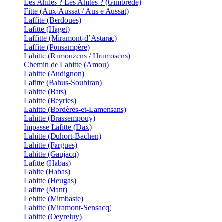
Les Ahiles ? Les Ahites ? (Gimbrède)
Fitte (Aux-Aussat / Aus e Aussat)
Laffite (Berdoues)
Lafitte (Haget)
Laffitte (Miramont-d’Astarac)
Laffite (Ponsampère)
Lahitte (Ramouzens / Hramosens)
Chemin de Lahitte (Amou)
Lahitte (Audignon)
Lafitte (Bahus-Soubiran)
Lahitte (Bats)
Lahitte (Beyries)
Lahitte (Bordères-et-Lamensans)
Lahitte (Brassempouy)
Impasse Lafitte (Dax)
Lahitte (Duhort-Bachen)
Lahitte (Fargues)
Lahitte (Gaujacq)
Lafitte (Habas)
Lahite (Habas)
Lahitte (Heugas)
Lafitte (Mant)
Lehitte (Mimbaste)
Lahitte (Miramont-Sensacq)
Lahitte (Oeyreluy)