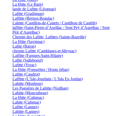
La Hitte (Le Barp)
lande de Lafitte (Léognan)
Lafitte (Gradignan)
Laffitte (Bernos-Beaulac)
Lahitte (Castillon-de-Castets / Castilhon de Castèth)
laffitte (Saint-Pierre-d’Aurillac / Sent Peÿ d’Aurelhac / Sent
Pèir d’Aurelhac)
Chemin des Lafitte, Lafittes (Sainte-Bazeille)
La Hitte (Savignac)
Lafite (Baron)
chemin Lafitte (Camblanes-et-Meynac)
Laffitte (Fargues-Saint-Hilaire)
Lafite (Salleboeuf)
Lafitte (Yvrac)
La Hitte (Fonsorbes / Honts òrbas)
Lafitte (Caudrot)
Laffitte (L’Isle-Jourdain / L’Isla En Jordan)
Lahitte (Monbrun)
Les Paguères de Lahitte (Noilhan)
Lahitte (Moncrabeau)
La Hitte (Calignac)
Lahite (Calignac)
Lafitte (Lannes)
Lahitte (Lannes)