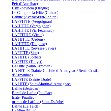
Pèir d’Aurelhac)
Hittakoeyhera (Orègue)
Le Camp de la Hitte (Clairac)
Lahitte (Avezac-Prat-Lahitte)
LAFFITTE (Vergoignan)
LAHITTE (Vergoignan)
LAHITTE (Vic-Fezensac)
LAFFITHE (Viella)
LA HITTE (Urdens)
LAHITTE (Toujouse)
LA HITTE (Seysses-Savès)
LAFITTE (Sion)
LA HITE (Sorbets)
LAFFITE (Touget)
La Hitte (Saint-Arroman)
LA HITTE (Sainte-Christie-d’Armagnac / Senta Cristia
d’Armanhac)
LAFFITE (Sainte-Dode)
LA HITE (Saint-Martin-d’Armagnac)
Lafitte (Bégadan)
Barail de Lafite (Pauillac)
lafite (Pauillac)
marais de Laffitte (Saint-Estèphe)
Lafitte (Le Teich)
La Hitte (Mios)