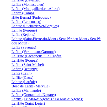
La Hitte (Lavardac)
Lafitte (Montesquieu)
Lafitte (Montgaillard-en-Albret)
Lafitte (Comps)
Hitte Bernad (Parleboscq)
Lafitte (Lencouacq)
Lahitte (Lucbardez-et-Bargues)
Lahitte (Perquie)
Lafite (Retjons)
Lahitte (Saint-Pierre-du-Mont / Sent Pèr deu Mont / Sen Pè
dou Moun)
Lafite (Savenès)
Lafitte (Verdun-sur-Garonne)
La Hitte (Lachapelle / La Capèra)
La Hitte (Poupas)
Lafitte (Saint-Michel)
Lafitte (Beaupuy)
Lafite (Lavit)
Laffite (Daux)
Lahitte (Laréole)
Bosc de Lafite (Merville)
Lafitte (Marmande)
Lafitte (Gontaud-de-Nogaret)
Laffite (Le Mas-d’Agenais / Lo Mas d’Agenés)
La Hitte (Saint-Léger)