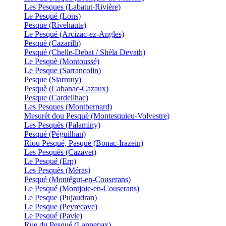
Les Pesques (Labatut-Rivière)
Le Pesqué (Lons)
Pesque (Rivehaute)
Le Pesqué (Arcizac-ez-Angles)
Pesquè (Cazarilh)
Pesqué (Chelle-Debat / Shèla Devath)
Le Pesquè (Montoussé)
Le Pesque (Sarrancolin)
Pesque (Siarrouy)
Pesquè (Cabanac-Cazaux)
Pesque (Cardeilhac)
Les Pesques (Montbernard)
Mesurét dou Pesquè (Montesquieu-Volvestre)
Les Pesquès (Palaminy)
Pesqué (Péguilhan)
Riou Pesqué, Pasqué (Bonac-Irazein)
Les Pesquès (Cazavet)
Le Pesqué (Erp)
Les Pesquès (Méras)
Pesqué (Montégut-en-Couserans)
Le Pesqué (Montjoie-en-Couserans)
Le Pesque (Pujaudran)
Le Pesque (Peyrecave)
Le Pesqué (Pavie)
Rue du Pesqué (Lannepax)