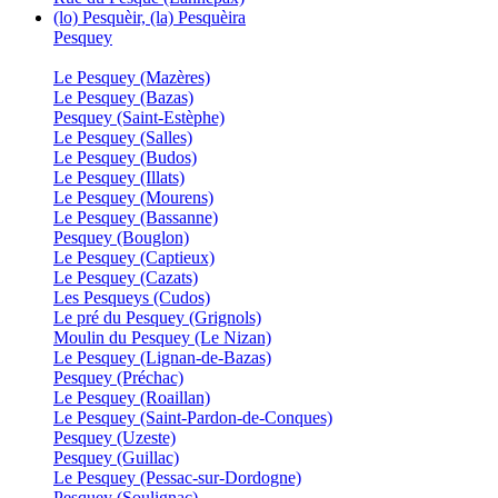
(lo) Pesquèir, (la) Pesquèira
Pesquey
Le Pesquey (Mazères)
Le Pesquey (Bazas)
Pesquey (Saint-Estèphe)
Le Pesquey (Salles)
Le Pesquey (Budos)
Le Pesquey (Illats)
Le Pesquey (Mourens)
Le Pesquey (Bassanne)
Pesquey (Bouglon)
Le Pesquey (Captieux)
Le Pesquey (Cazats)
Les Pesqueys (Cudos)
Le pré du Pesquey (Grignols)
Moulin du Pesquey (Le Nizan)
Le Pesquey (Lignan-de-Bazas)
Pesquey (Préchac)
Le Pesquey (Roaillan)
Le Pesquey (Saint-Pardon-de-Conques)
Pesquey (Uzeste)
Pesquey (Guillac)
Le Pesquey (Pessac-sur-Dordogne)
Pesquey (Soulignac)