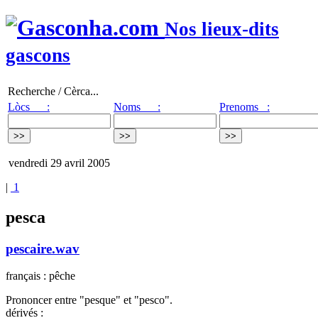
Nos lieux-dits
gascons
Recherche / Cèrca...
Lòcs :
Noms :
Prenoms :
vendredi 29 avril 2005
|
1
pesca
pescaire.wav
français : pêche
Prononcer entre "pesque" et "pesco".
dérivés :