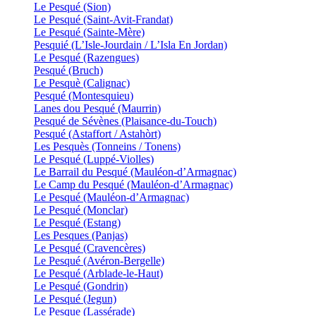
Le Pesqué (Sion)
Le Pesqué (Saint-Avit-Frandat)
Le Pesqué (Sainte-Mère)
Pesquié (L’Isle-Jourdain / L’Isla En Jordan)
Le Pesqué (Razengues)
Pesqué (Bruch)
Le Pesquè (Calignac)
Pesqué (Montesquieu)
Lanes dou Pesqué (Maurrin)
Pesqué de Sévènes (Plaisance-du-Touch)
Pesqué (Astaffort / Astahòrt)
Les Pesquès (Tonneins / Tonens)
Le Pesqué (Luppé-Violles)
Le Barrail du Pesqué (Mauléon-d’Armagnac)
Le Camp du Pesqué (Mauléon-d’Armagnac)
Le Pesqué (Mauléon-d’Armagnac)
Le Pesqué (Monclar)
Le Pesqué (Estang)
Les Pesques (Panjas)
Le Pesqué (Cravencères)
Le Pesqué (Avéron-Bergelle)
Le Pesqué (Arblade-le-Haut)
Le Pesqué (Gondrin)
Le Pesqué (Jegun)
Le Pesque (Lassérade)