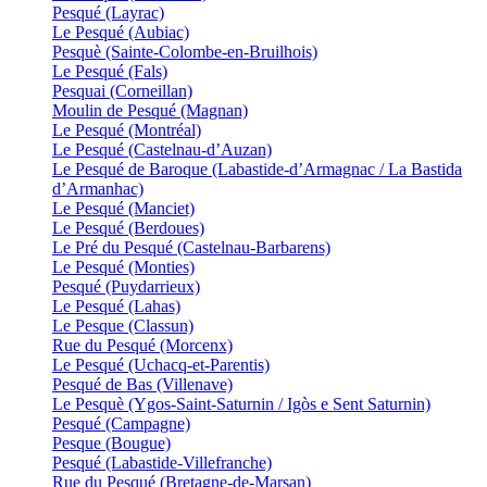
Pesqué (Layrac)
Le Pesqué (Aubiac)
Pesquè (Sainte-Colombe-en-Bruilhois)
Le Pesqué (Fals)
Pesquai (Corneillan)
Moulin de Pesqué (Magnan)
Le Pesqué (Montréal)
Le Pesqué (Castelnau-d’Auzan)
Le Pesqué de Baroque (Labastide-d’Armagnac / La Bastida
d’Armanhac)
Le Pesqué (Manciet)
Le Pesqué (Berdoues)
Le Pré du Pesqué (Castelnau-Barbarens)
Le Pesqué (Monties)
Pesqué (Puydarrieux)
Le Pesqué (Lahas)
Le Pesque (Classun)
Rue du Pesqué (Morcenx)
Le Pesqué (Uchacq-et-Parentis)
Pesqué de Bas (Villenave)
Le Pesquè (Ygos-Saint-Saturnin / Igòs e Sent Saturnin)
Pesqué (Campagne)
Pesque (Bougue)
Pesqué (Labastide-Villefranche)
Rue du Pesqué (Bretagne-de-Marsan)