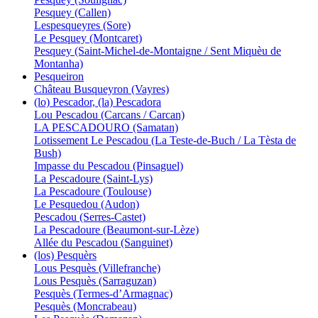
Pesquey (Callen)
Lespesqueyres (Sore)
Le Pesquey (Montcaret)
Pesquey (Saint-Michel-de-Montaigne / Sent Miquèu de
Montanha)
Pesqueiron
Château Busqueyron (Vayres)
(lo) Pescador, (la) Pescadora
Lou Pescadou (Carcans / Carcan)
LA PESCADOURO (Samatan)
Lotissement Le Pescadou (La Teste-de-Buch / La Tèsta de
Bush)
Impasse du Pescadou (Pinsaguel)
La Pescadoure (Saint-Lys)
La Pescadoure (Toulouse)
Le Pesquedou (Audon)
Pescadou (Serres-Castet)
La Pescadoure (Beaumont-sur-Lèze)
Allée du Pescadou (Sanguinet)
(los) Pesquèrs
Lous Pesquès (Villefranche)
Lous Pesquès (Sarraguzan)
Pesquès (Termes-d’Armagnac)
Pesquès (Moncrabeau)