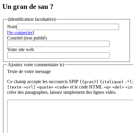
Un gran de sau ?
(identification facultative)
Nom
[
Se connecter
]
Courriel (non publié)
Votre site web
Ajoutez votre commentaire ici
Texte de votre message
Ce champ accepte les raccourcis SPIP
{{gras}}
{italique}
-*l
et le code HTML
[texte->url]
<quote>
<code>
<q>
<del>
<in
créer des paragraphes, laissez simplement des lignes vides.