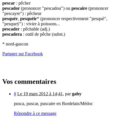
pescar
: pêcher
pescador
(prononcer "pescadou") ou
pescaire
(prononcer
"pescayre") : pêcheur
pesquèr
,
pesquèir
* (prononcer respectivement "pesquè",
"pesqueÿ") : vivier à poissons...
pescader
: pêchable (adj.)
pescadera
: outil de pêche (subst.)
* nord-gascon
Partager sur Facebook
Vos commentaires
#
Le 19 mars 2012 à 14:41
,
par
gaby
pusca, puscar, puscaire en Bordelais/Médoc
Répondre à ce message