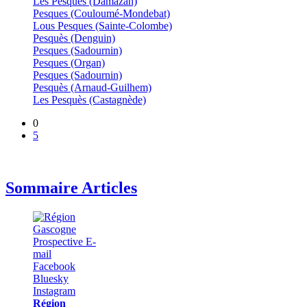
Les Pesquès (Damazan)
Pesques (Couloumé-Mondebat)
Lous Pesques (Sainte-Colombe)
Pesquès (Denguin)
Pesques (Sadournin)
Pesques (Organ)
Pesques (Sadournin)
Pesquès (Arnaud-Guilhem)
Les Pesquès (Castagnède)
0
5
Sommaire Articles
Région