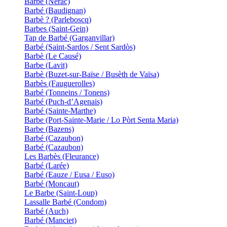
Barbé (Nérac)
Barbé (Baudignan)
Barbè ? (Parleboscq)
Barbes (Saint-Gein)
Tap de Barbé (Garganvillar)
Barbé (Saint-Sardos / Sent Sardòs)
Barbè (Le Causé)
Barbe (Lavit)
Barbè (Buzet-sur-Baïse / Busèth de Vaïsa)
Barbès (Fauguerolles)
Barbé (Tonneins / Tonens)
Barbé (Puch-d’Agenais)
Barbé (Sainte-Marthe)
Barbe (Port-Sainte-Marie / Lo Pòrt Senta Maria)
Barbe (Bazens)
Barbé (Cazaubon)
Barbé (Cazaubon)
Les Barbès (Fleurance)
Barbé (Larée)
Barbé (Eauze / Eusa / Euso)
Barbé (Moncaut)
Le Barbe (Saint-Loup)
Lassalle Barbé (Condom)
Barbé (Auch)
Barbé (Manciet)