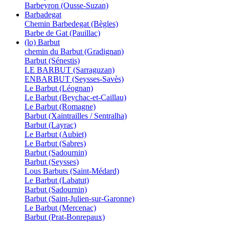
Barbeyron (Ousse-Suzan)
Barbadegat
Chemin Barbedegat (Bègles)
Barbe de Gat (Pauillac)
(lo) Barbut
chemin du Barbut (Gradignan)
Barbut (Sénestis)
LE BARBUT (Sarraguzan)
ENBARBUT (Seysses-Savès)
Le Barbut (Léognan)
Le Barbut (Beychac-et-Caillau)
Le Barbut (Romagne)
Barbut (Xaintrailles / Sentralha)
Barbut (Layrac)
Le Barbut (Aubiet)
Le Barbut (Sabres)
Barbut (Sadournin)
Barbut (Seysses)
Lous Barbuts (Saint-Médard)
Le Barbut (Labatut)
Barbut (Sadournin)
Barbut (Saint-Julien-sur-Garonne)
Le Barbut (Mercenac)
Barbut (Prat-Bonrepaux)