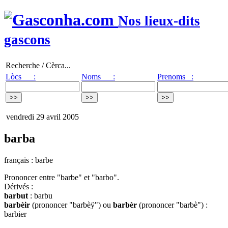
Nos lieux-dits
gascons
Recherche / Cèrca...
Lòcs :
Noms :
Prenoms :
vendredi 29 avril 2005
barba
français : barbe
Prononcer entre "barbe" et "barbo".
Dérivés :
barbut
: barbu
barbèir
(prononcer "barbèÿ") ou
barbèr
(prononcer "barbè") :
barbier