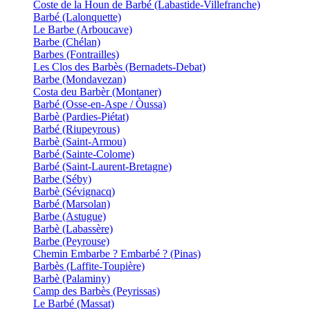
Coste de la Houn de Barbé (Labastide-Villefranche)
Barbé (Lalonquette)
Le Barbe (Arboucave)
Barbe (Chélan)
Barbes (Fontrailles)
Les Clos des Barbès (Bernadets-Debat)
Barbe (Mondavezan)
Costa deu Barbèr (Montaner)
Barbé (Osse-en-Aspe / Òussa)
Barbè (Pardies-Piétat)
Barbé (Riupeyrous)
Barbè (Saint-Armou)
Barbé (Sainte-Colome)
Barbé (Saint-Laurent-Bretagne)
Barbe (Séby)
Barbè (Sévignacq)
Barbé (Marsolan)
Barbe (Astugue)
Barbè (Labassère)
Barbe (Peyrouse)
Chemin Embarbe ? Embarbé ? (Pinas)
Barbès (Laffite-Toupière)
Barbè (Palaminy)
Camp des Barbès (Peyrissas)
Le Barbé (Massat)