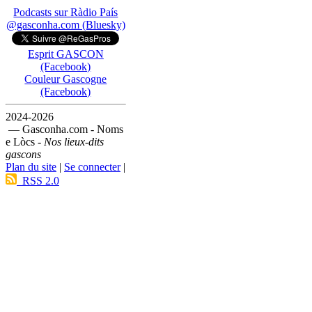
Podcasts sur Ràdio País
@gasconha.com (Bluesky)
Esprit GASCON
(Facebook)
Couleur Gascogne
(Facebook)
2024-2026
— Gasconha.com - Noms
e Lòcs -
Nos lieux-dits
gascons
Plan du site
|
Se connecter
|
RSS 2.0