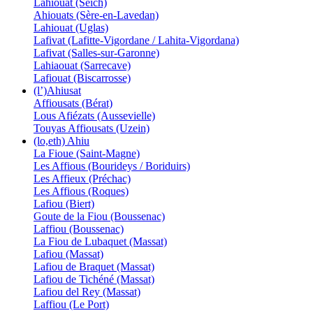
Lahiouat (Seich)
Ahiouats (Sère-en-Lavedan)
Lahiouat (Uglas)
Lafivat (Lafitte-Vigordane / Lahita-Vigordana)
Lafivat (Salles-sur-Garonne)
Lahiaouat (Sarrecave)
Lafiouat (Biscarrosse)
(l’)Ahiusat
Affiousats (Bérat)
Lous Afiézats (Aussevielle)
Touyas Affiousats (Uzein)
(lo,eth) Ahiu
La Fioue (Saint-Magne)
Les Affious (Bourideys / Boriduirs)
Les Affieux (Préchac)
Les Affious (Roques)
Lafiou (Biert)
Goute de la Fiou (Boussenac)
Laffiou (Boussenac)
La Fiou de Lubaquet (Massat)
Lafiou (Massat)
Lafiou de Braquet (Massat)
Lafiou de Tichéné (Massat)
Lafiou del Rey (Massat)
Laffiou (Le Port)