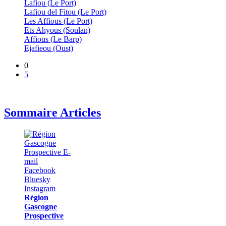
Lafiou (Le Port)
Lafiou del Fitou (Le Port)
Les Affious (Le Port)
Ets Ahyous (Soulan)
Affious (Le Barp)
Ejafieou (Oust)
0
5
Sommaire Articles
Région
Gascogne
Prospective