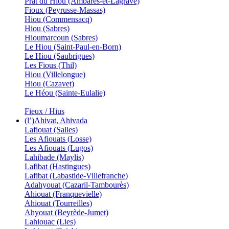
Prat du Hiou (Ambarès-et-Lagrave)
Fioux (Peyrusse-Massas)
Hiou (Commensacq)
Hiou (Sabres)
Hioumarcoun (Sabres)
Le Hiou (Saint-Paul-en-Born)
Le Hiou (Saubrigues)
Les Fious (Thil)
Hiou (Villelongue)
Hiou (Cazavet)
Le Héou (Sainte-Eulalie)
Fieux / Hius
(l’)Ahivat, Ahivada
Lafiouat (Salles)
Les Afiouats (Losse)
Les Afiouats (Lugos)
Lahibade (Maylis)
Lafibat (Hastingues)
Lafibat (Labastide-Villefranche)
Adahyouat (Cazaril-Tambourès)
Ahiouat (Franquevielle)
Ahiouat (Tourreilles)
Ahyouat (Beyrède-Jumet)
Lahiouac (Lies)