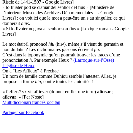
Riscle de 1441-1507 - Google Livres]
« lo fiuater pod se clamar del senhor del fius » [Ministère de
l’Intérieur. Musée des Archives Départementales... - Google
Livres] ; on voit ici que le mot a peut-être un s au singulier, ce qui
donnerait
hius
.
« Si lo fivater negava al senhor son fius » [Lexique roman - Google
Livres]
Le mot était-il prononcé
hiu
(hiw), même s’il vient du germain et
non du latin ? Les dictionnaires gascons écrivent
fiu
.
C’est dans la toponymie qu’on pourrait trouver les traces d’une
prononciation
h
. Par exemple Heux ?
(Larroque-sur-l’Osse)
L’église de Heux
On a "Les Affieux" à Préchac.
Un nom de famille comme Duhiou semble l’attester. Allez, je
propose la forme
hiu
, contre toutes les autorités !
« fieffer // vx vt. affiéver (donner en fief une terre)
afiusar
;
afievar
. » [Per Noste]
Multidiccionari francés-occitan
Partager sur Facebook