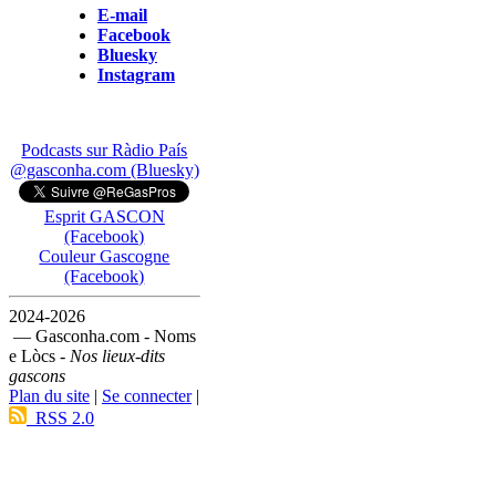
E-mail
Facebook
Bluesky
Instagram
Podcasts sur Ràdio País
@gasconha.com (Bluesky)
Esprit GASCON
(Facebook)
Couleur Gascogne
(Facebook)
2024-2026
— Gasconha.com - Noms
e Lòcs -
Nos lieux-dits
gascons
Plan du site
|
Se connecter
|
RSS 2.0