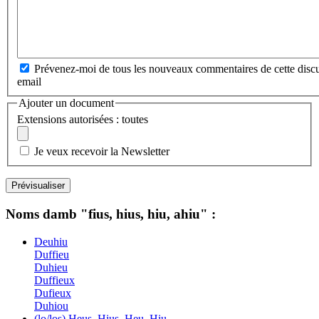
Prévenez-moi de tous les nouveaux commentaires de cette discu
email
Ajouter un document
Extensions autorisées : toutes
Je veux recevoir la Newsletter
Noms damb "fius, hius, hiu, ahiu" :
Deuhiu
Duffieu
Duhieu
Duffieux
Dufieux
Duhiou
(lo/los) Heus, Hius, Heu, Hiu