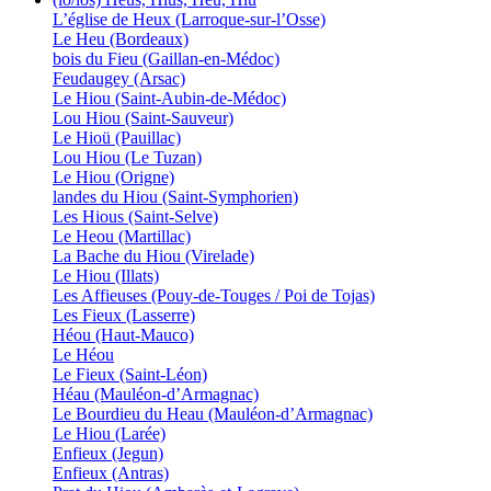
L’église de Heux (Larroque-sur-l’Osse)
Le Heu (Bordeaux)
bois du Fieu (Gaillan-en-Médoc)
Feudaugey (Arsac)
Le Hiou (Saint-Aubin-de-Médoc)
Lou Hiou (Saint-Sauveur)
Le Hioü (Pauillac)
Lou Hiou (Le Tuzan)
Le Hiou (Origne)
landes du Hiou (Saint-Symphorien)
Les Hious (Saint-Selve)
Le Heou (Martillac)
La Bache du Hiou (Virelade)
Le Hiou (Illats)
Les Affieuses (Pouy-de-Touges / Poi de Tojas)
Les Fieux (Lasserre)
Héou (Haut-Mauco)
Le Héou
Le Fieux (Saint-Léon)
Héau (Mauléon-d’Armagnac)
Le Bourdieu du Heau (Mauléon-d’Armagnac)
Le Hiou (Larée)
Enfieux (Jegun)
Enfieux (Antras)