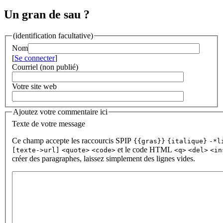
Un gran de sau ?
(identification facultative)
Nom
[
Se connecter
]
Courriel (non publié)
Votre site web
Ajoutez votre commentaire ici
Texte de votre message
Ce champ accepte les raccourcis SPIP
{{gras}}
{italique}
-*l
et le code HTML
[texte->url]
<quote>
<code>
<q>
<del>
<in
créer des paragraphes, laissez simplement des lignes vides.