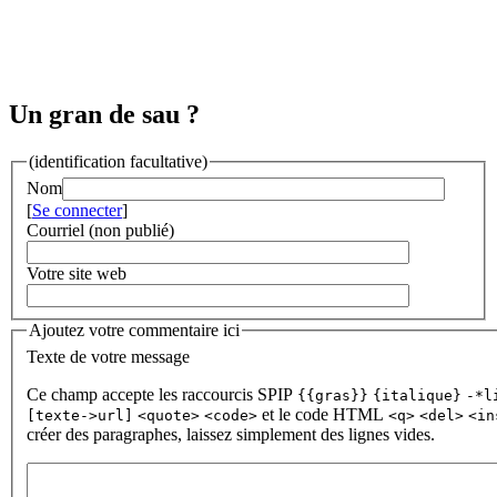
Un gran de sau ?
(identification facultative)
Nom
[
Se connecter
]
Courriel (non publié)
Votre site web
Ajoutez votre commentaire ici
Texte de votre message
Ce champ accepte les raccourcis SPIP
{{gras}}
{italique}
-*l
et le code HTML
[texte->url]
<quote>
<code>
<q>
<del>
<in
créer des paragraphes, laissez simplement des lignes vides.