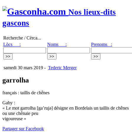
Nos lieux-dits
gascons
Recherche / Cèrca...
Lòcs :
Noms :
Prenoms :
samedi 30 mars 2019
-
Tederic Merger
garrolha
français : taillis de chênes
Gaby :
« Le mot garrolha [ga’rujə] désigne en Bordelais un taillis de chênes
ou une chênaie peu
vigoureuse »
Partager sur Facebook