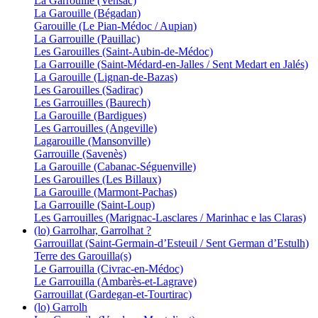
La Garrouille (Vensac)
La Garouille (Bégadan)
Garouille (Le Pian-Médoc / Aupian)
La Garrouille (Pauillac)
Les Garouilles (Saint-Aubin-de-Médoc)
La Garrouille (Saint-Médard-en-Jalles / Sent Medart en Jalés)
La Garouille (Lignan-de-Bazas)
Les Garouilles (Sadirac)
Les Garrouilles (Baurech)
La Garouille (Bardigues)
Les Garrouilles (Angeville)
Lagarouille (Mansonville)
Garrouille (Savenès)
La Garouille (Cabanac-Séguenville)
Les Garouilles (Les Billaux)
La Garouille (Marmont-Pachas)
La Garrouille (Saint-Loup)
Les Garrouilles (Marignac-Lasclares / Marinhac e las Claras)
(lo) Garrolhar, Garrolhat ?
Garrouillat (Saint-Germain-d’Esteuil / Sent German d’Estulh)
Terre des Garouilla(s)
Le Garrouilla (Civrac-en-Médoc)
Le Garrouilla (Ambarès-et-Lagrave)
Garrouillat (Gardegan-et-Tourtirac)
(lo) Garrolh