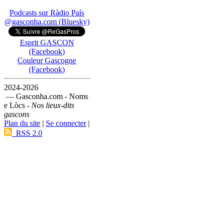
Podcasts sur Ràdio País
@gasconha.com (Bluesky)
Esprit GASCON
(Facebook)
Couleur Gascogne
(Facebook)
2024-2026
— Gasconha.com - Noms
e Lòcs -
Nos lieux-dits
gascons
Plan du site
|
Se connecter
|
RSS 2.0