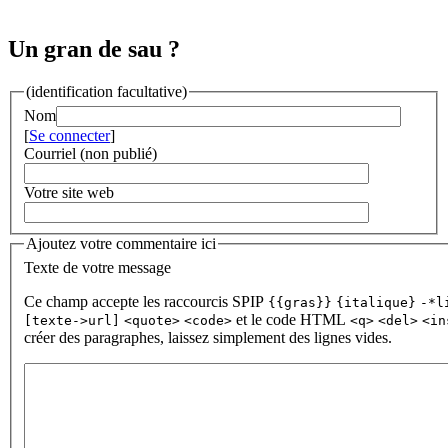
Un gran de sau ?
(identification facultative)
Nom
[
Se connecter
]
Courriel (non publié)
Votre site web
Ajoutez votre commentaire ici
Texte de votre message
Ce champ accepte les raccourcis SPIP
{{gras}}
{italique}
-*l
et le code HTML
[texte->url]
<quote>
<code>
<q>
<del>
<in
créer des paragraphes, laissez simplement des lignes vides.