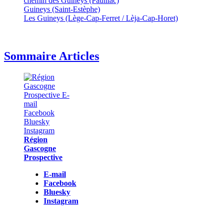
chemin des Guineys (Pauillac)
Guineys (Saint-Estèphe)
Les Guineys (Lège-Cap-Ferret / Lèja-Cap-Horet)
Sommaire Articles
Région
Gascogne
Prospective
E-mail
Facebook
Bluesky
Instagram