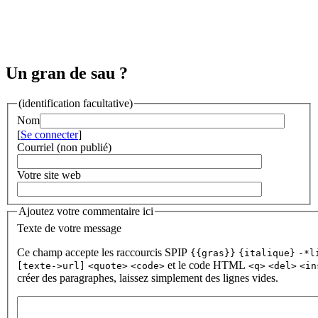
Un gran de sau ?
(identification facultative)
Nom
[
Se connecter
]
Courriel (non publié)
Votre site web
Ajoutez votre commentaire ici
Texte de votre message
Ce champ accepte les raccourcis SPIP
{{gras}}
{italique}
-*l
et le code HTML
[texte->url]
<quote>
<code>
<q>
<del>
<in
créer des paragraphes, laissez simplement des lignes vides.