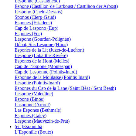
Lesponne (Castagnède)
Espone (Castillon-de-Larboust / Castilhon der Arbost)
Lespono (Chein-Dessus)
Sponos (Cierp-Gaud)
Espones (Estadens)
Cap de Laspono (Eup)
Espones (Fos)
Lespone (Gourdan-Polignan)
Débat, Sus Lespone (Huos)
Espones de la Lit (Juzet-de-Luchon)
Lespone (Labarthe-Rivière)
Esponos de la Hont (Melles)
Cap de l’Espone (Montespan)
Cap de Lesponne (Pointis-Inard)
Esponne de la Moulasse (Pointis-Inard)
Lespone (Pointis-Inard)
Espones du Cap de la Lane (Saint-Béat / Sent Beath)
Lespone (Valentine)
Espone (Binos)
Lasponne (Arrout)
Las Espones (Bethmale)
Espones (Galey)
Lespone (Mauvezin-de-Prat)
(er’)Esponilha
L’Esponille (Boutx)