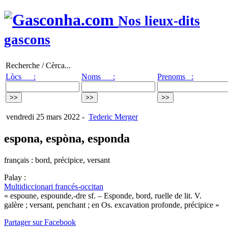
Nos lieux-dits
gascons
Recherche / Cèrca...
Lòcs :
Noms :
Prenoms :
vendredi 25 mars 2022
-
Tederic Merger
espona, espòna, esponda
français : bord, précipice, versant
Palay :
Multidiccionari francés-occitan
« espoune, espounde,-dre sf. – Esponde, bord, ruelle de lit. V.
galère ; versant, penchant ; en Os. excavation profonde, précipice »
Partager sur Facebook