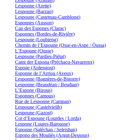
Lespoune (Aramits)
Lesponne (Arette)
Lespoune (Barzun)
Lespoune (Castetnau-Camblong)
Esponnes (Ausson)
Cap des Espones (Clarac)
Esponnes (Bordes-de-Rivière)
Lespoune (Loubieng)
Chemin de l’Espoune (Osse-en-Aspe / Òussa)
L’Espoune (Ousse)
Lespoune (Pardies-Piétat)
Cami der Espona (Préchacq-Navarrenx)
Espone (Ardengost)
Esponne de l’Arriou (Aveux)
Lesponne (Bagnères-de-Bigorre)
Lesponne (Beaudéan / Beudian)
L’Espone (Bizous)
Esponnes (Camous)
Rue de Lesponne (Campan)
Lespoune (Castelvieilh)
Lespoune (Gazost)
Cot d’Espoune (Lourdes / Lorda)
Lespone (Loures-Barousse)
Esponne (Saléchan / Seleishan)
Espono des Mouliès (Argut-Dessous)