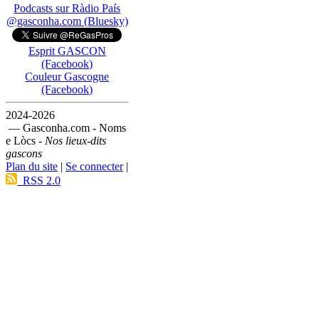
Podcasts sur Ràdio País
@gasconha.com (Bluesky)
Esprit GASCON
(Facebook)
Couleur Gascogne
(Facebook)
2024-2026
— Gasconha.com - Noms
e Lòcs -
Nos lieux-dits
gascons
Plan du site
|
Se connecter
|
RSS 2.0