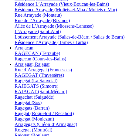
Résidence L’Arrayade (Vieux-Boucau-les-Bains)
Résidence Arrayade (Moliets-et-Maa / Moliets e Mar)
Rue Arrayade (Montaut)
Rue de l’Arrayade (Bizanos)
Allée de L’Arrayade (Miossens-Lanusse)
L’Arrayade (Saint-Abit)
Lotissement Arrayade (Salies-de-Béarn / Salias de Bearn)
Résidence l’Arrayade (Tarbes / Tarba)
Arrajacan
RAGECAN (Terraube)
Ragecan (Cours-les-Bains)
Arrajagat, Rajagat
Rue d’Arragegat (Francescas)
RAGEGAT (Traversères)
Ragegat (La Sauvetat)
RAJEGATS (Simorre)
RAJAGAT (Saint-Médard)
Ragechat (Saiguède)
Ragegat (Sos)
Ragegats (Barran)
Rajegat (Roquefort / Recahòrt)
Ragegat (Monlezun)
Arragegats (Créon-d’Armagnac)
Rogegat (Montréal)
Rajogat (Boulaur)