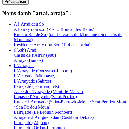
Noms damb "arrai, arraja" :
A l’Arrai deu So
A l’array dou sou (Vieux-Boucau-les-Bains)
Rue du Rai de So (Saint-Geours-de-Maremne / Sent Jors de
Maremna)
Résidence Array dou Sou (Tarbes / Tarba)
(l’,eth) Arrai
Castet de l’Array (Pau)
Arrays (Banios)
L’Arrajada
L’Arrayade (Onesse-et-Laharie)
L’Arayade (Mimbaste)
L’Arrayade (Sabres)
Larrajadé (Tourrenquets)
Allée de l’Arrayade (Mont-de-Marsan)
Impasse l’Arrayade (Saint-Perdon)
Rue de l’Arrayade (Saint-Pierre-du-Mont / Sent Pèr deu Mont
/ Sen Pè dou Moun)
Larrajade (Le Brouilh-Monbert)
Arrajade d’Artiguenadau (Castillon-Debats)
Larrajade (Aignan)
Larrajadé (Ordan-Larroque)