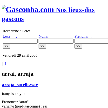
Nos lieux-dits
gascons
Recherche / Cèrca...
Lòcs :
Noms :
Prenoms :
vendredi 29 avril 2005
|
1
arrai, arraja
arraja_sorelh.wav
français : rayon
Prononcer "arraï".
variante (nord-gasconne) :
rai