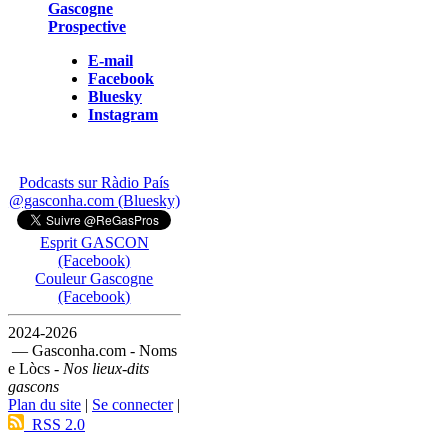
Gascogne
Prospective
E-mail
Facebook
Bluesky
Instagram
Podcasts sur Ràdio País
@gasconha.com (Bluesky)
Esprit GASCON
(Facebook)
Couleur Gascogne
(Facebook)
2024-2026
— Gasconha.com - Noms
e Lòcs -
Nos lieux-dits
gascons
Plan du site
|
Se connecter
|
RSS 2.0