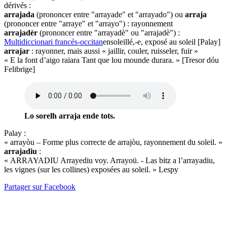
dérivés :
arrajada
(prononcer entre "arrayade" et "arrayado") ou
arraja
(prononcer entre "arraye" et "arrayo") : rayonnement
arrajadèr
(prononcer entre "arrayadè" ou "arrajadè") :
Multidiccionari francés-occitan
ensoleillé,-e, exposé au soleil [Palay]
arrajar
: rayonner, mais aussi « jaillir, couler, ruisseler, fuir »
« E la font d’aigo raiara Tant que lou mounde durara. » [Tresor dóu
Felibrige]
Lo sorelh arraja ende tots.
Palay :
« arrayòu – Forme plus correcte de arrajòu, rayonnement du soleil. »
arrajadiu
:
« ARRAYADIU Arrayediu voy. Arrayoü. - Las bitz a l’arrayadiu,
les vignes (sur les collines) exposées au soleil. » Lespy
Partager sur Facebook