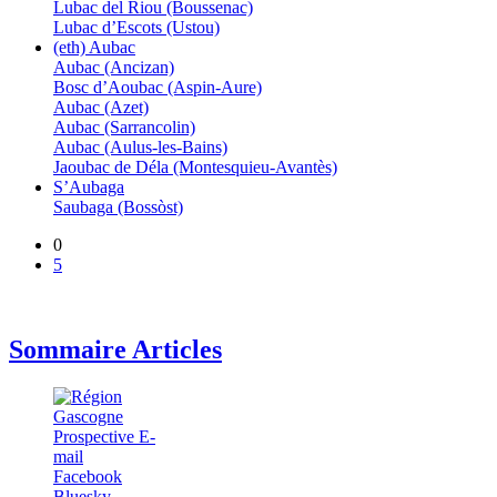
Lubac del Riou (Boussenac)
Lubac d’Escots (Ustou)
(eth) Aubac
Aubac (Ancizan)
Bosc d’Aoubac (Aspin-Aure)
Aubac (Azet)
Aubac (Sarrancolin)
Aubac (Aulus-les-Bains)
Jaoubac de Déla (Montesquieu-Avantès)
S’Aubaga
Saubaga (Bossòst)
0
5
Sommaire Articles