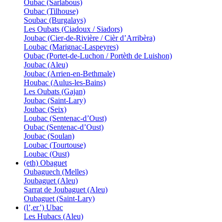
Oubac (Sarlabous)
Oubac (Tilhouse)
Soubac (Burgalays)
Les Oubats (Ciadoux / Siadors)
Joubac (Cier-de-Rivière / Cièr d’Arribèra)
Loubac (Marignac-Laspeyres)
Oubac (Portet-de-Luchon / Portèth de Luishon)
Joubac (Aleu)
Joubac (Arrien-en-Bethmale)
Houbac (Aulus-les-Bains)
Les Oubats (Gajan)
Joubac (Saint-Lary)
Joubac (Seix)
Loubac (Sentenac-d’Oust)
Oubac (Sentenac-d’Oust)
Joubac (Soulan)
Loubac (Tourtouse)
Loubac (Oust)
(eth) Obaguet
Oubaguech (Melles)
Joubaguet (Aleu)
Sarrat de Joubaguet (Aleu)
Oubaguet (Saint-Lary)
(l’,er’) Ubac
Les Hubacs (Aleu)