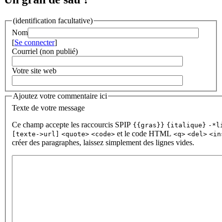
(identification facultative)
Nom
[
Se connecter
]
Courriel (non publié)
Votre site web
Ajoutez votre commentaire ici
Texte de votre message
Ce champ accepte les raccourcis SPIP
{{gras}}
{italique}
-*l
et le code HTML
[texte->url]
<quote>
<code>
<q>
<del>
<in
créer des paragraphes, laissez simplement des lignes vides.