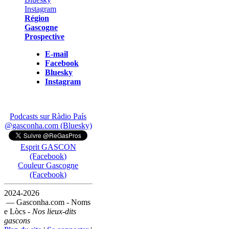
Région
Gascogne
Prospective
E-mail
Facebook
Bluesky
Instagram
Podcasts sur Ràdio País
@gasconha.com (Bluesky)
Esprit GASCON
(Facebook)
Couleur Gascogne
(Facebook)
2024-2026
— Gasconha.com - Noms
e Lòcs -
Nos lieux-dits
gascons