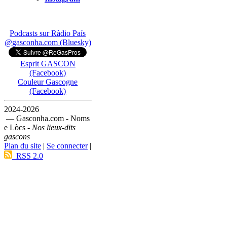
Podcasts sur Ràdio País
@gasconha.com (Bluesky)
Esprit GASCON
(Facebook)
Couleur Gascogne
(Facebook)
2024-2026
— Gasconha.com - Noms
e Lòcs -
Nos lieux-dits
gascons
Plan du site
|
Se connecter
|
RSS 2.0