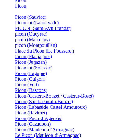
Picon
Picou
Picon (Sauviac)
Piconnat (Lapouyade)
PICON (Saint-Avit-Frandat)
picon (Queyrac)
picon (Marcellus)
picon (Montpouillan)
Place du Picon (Le Fousseret)
Picon (Flaujagues)
Picon (Jugazan)
Piconnat (Soussac)
Picon (Lagupie)
Picon (Galgon)
Picon (Vert)
Picon (Bascons)
Picou (Castéra-Bouzet / Casterar-Boset)
Picou (Saint-Jean-du-Bouzet)
Picon (Labastide-Castel-Amouroux)
Picon (Razimet)
Picon (Puch-d’Agenais)
Picon (Cazaubon)
Picon (Mauléon-d’Armagnac)
Le Picon (Mauléon-d’Armagnac)