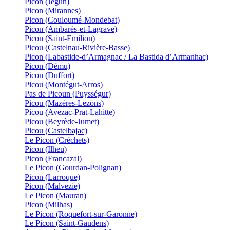
Picon (Jegun)
Picon (Mirannes)
Picon (Couloumé-Mondebat)
Picon (Ambarès-et-Lagrave)
Picon (Saint-Emilion)
Picou (Castelnau-Rivière-Basse)
Picon (Labastide-d’Armagnac / La Bastida d’Armanhac)
Picon (Dému)
Picon (Duffort)
Picou (Montégut-Arros)
Pas de Picoun (Puysségur)
Picou (Mazères-Lezons)
Picou (Avezac-Prat-Lahitte)
Picou (Beyrède-Jumet)
Picou (Castelbajac)
Le Picon (Créchets)
Picon (Ilheu)
Picon (Francazal)
Le Picon (Gourdan-Polignan)
Picon (Larroque)
Picon (Malvezie)
Le Picon (Mauran)
Picon (Milhas)
Le Picon (Roquefort-sur-Garonne)
Le Picon (Saint-Gaudens)