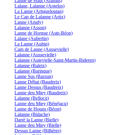
Lanne de Haut (Aramits)
Lalane, Lalanne (Argelos)
La Lanne (Artigueloutan)
Le Cap de Lalanne (Artix)
Lanne (Arudy)
Lalanne (Asson)
Lanne de Horgue (Aste-Béon)
Lalane (Aubertin)
La Lanne (Aubin)
Cam de Lanne (Aussevielle)
Lalanne (Aussevielle)
Lalanne (Autevielle-Saint-Martin-Bideren)
Lalanne (Baleix)
Lalanne (Barinque)
Lanne Sus (Barzun)
Lanne Débat (Baudreix)
Lanne Dessus (Baudreix)
Lanne deu Miey (Baudreix)
Lalanne (Bellocq)
Lanne deu Miey (Bénéjacq)
Lanne de Houns (Béost)
Lalanne (Bidache)
Darrè la Lanne (Bielle)
Lanne deu Miey (Bielle)
Dessus Lanne (Bilhères)