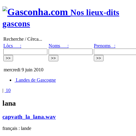
Nos lieux-dits
gascons
Recherche / Cèrca...
Lòcs :
Noms :
Prenoms :
mercredi 9 juin 2010
Landes de Gascogne
|
10
lana
capvath_la_lana.wav
français : lande