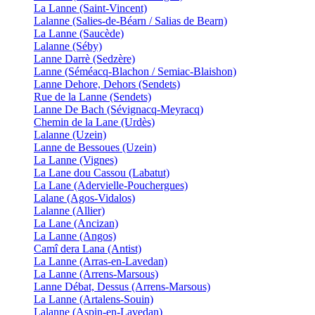
La Lanne (Saint-Vincent)
Lalanne (Salies-de-Béarn / Salias de Bearn)
La Lanne (Saucède)
Lalanne (Séby)
Lanne Darrè (Sedzère)
Lanne (Séméacq-Blachon / Semiac-Blaishon)
Lanne Dehore, Dehors (Sendets)
Rue de la Lanne (Sendets)
Lanne De Bach (Sévignacq-Meyracq)
Chemin de la Lane (Urdès)
Lalanne (Uzein)
Lanne de Bessoues (Uzein)
La Lanne (Vignes)
La Lane dou Cassou (Labatut)
La Lane (Adervielle-Pouchergues)
Lalane (Agos-Vidalos)
Lalanne (Allier)
La Lane (Ancizan)
La Lanne (Angos)
Camî dera Lana (Antist)
La Lanne (Arras-en-Lavedan)
La Lanne (Arrens-Marsous)
Lanne Débat, Dessus (Arrens-Marsous)
La Lanne (Artalens-Souin)
Lalanne (Aspin-en-Lavedan)