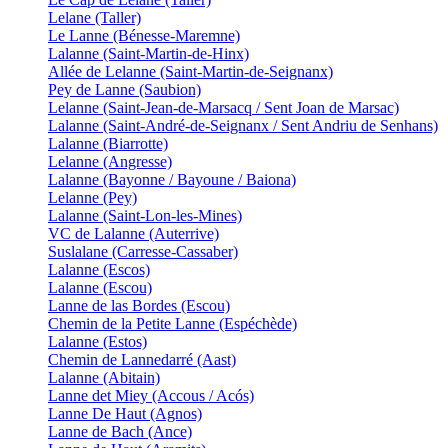
Lelane (Taller)
Le Lanne (Bénesse-Maremne)
Lalanne (Saint-Martin-de-Hinx)
Allée de Lelanne (Saint-Martin-de-Seignanx)
Pey de Lanne (Saubion)
Lelanne (Saint-Jean-de-Marsacq / Sent Joan de Marsac)
Lalanne (Saint-André-de-Seignanx / Sent Andriu de Senhans)
Lalanne (Biarrotte)
Lelanne (Angresse)
Lalanne (Bayonne / Bayoune / Baiona)
Lelanne (Pey)
Lalanne (Saint-Lon-les-Mines)
VC de Lalanne (Auterrive)
Suslalane (Carresse-Cassaber)
Lalanne (Escos)
Lalanne (Escou)
Lanne de las Bordes (Escou)
Chemin de la Petite Lanne (Espéchède)
Lalanne (Estos)
Chemin de Lannedarré (Aast)
Lalanne (Abitain)
Lanne det Miey (Accous / Acós)
Lanne De Haut (Agnos)
Lanne de Bach (Ance)