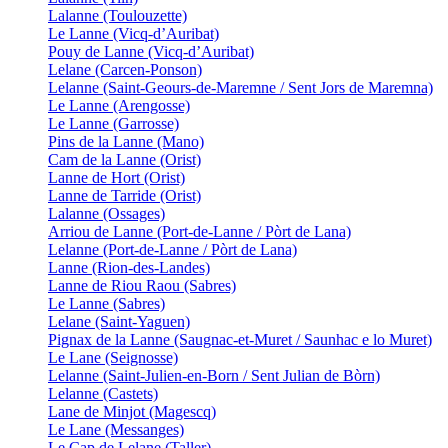
Lalanne (Toulouzette)
Le Lanne (Vicq-d’Auribat)
Pouy de Lanne (Vicq-d’Auribat)
Lelane (Carcen-Ponson)
Lelanne (Saint-Geours-de-Maremne / Sent Jors de Maremna)
Le Lanne (Arengosse)
Le Lanne (Garrosse)
Pins de la Lanne (Mano)
Cam de la Lanne (Orist)
Lanne de Hort (Orist)
Lanne de Tarride (Orist)
Lalanne (Ossages)
Arriou de Lanne (Port-de-Lanne / Pòrt de Lana)
Lelanne (Port-de-Lanne / Pòrt de Lana)
Lanne (Rion-des-Landes)
Lanne de Riou Raou (Sabres)
Le Lanne (Sabres)
Lelane (Saint-Yaguen)
Pignax de la Lanne (Saugnac-et-Muret / Saunhac e lo Muret)
Le Lane (Seignosse)
Lelanne (Saint-Julien-en-Born / Sent Julian de Bòrn)
Lelanne (Castets)
Lane de Minjot (Magescq)
Le Lane (Messanges)
Le Cap de Lelane (Taller)