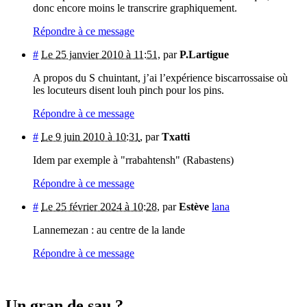
donc encore moins le transcrire graphiquement.
Répondre à ce message
#
Le 25 janvier 2010 à 11:51
,
par
P.Lartigue
A propos du S chuintant, j’ai l’expérience biscarrossaise où
les locuteurs disent louh pinch pour los pins.
Répondre à ce message
#
Le 9 juin 2010 à 10:31
,
par
Txatti
Idem par exemple à "rrabahtensh" (Rabastens)
Répondre à ce message
#
Le 25 février 2024 à 10:28
,
par
Estève
lana
Lannemezan : au centre de la lande
Répondre à ce message
Un gran de sau ?