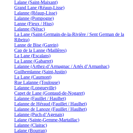
Lalane (Saint-Maixant)
Grand Lane (Réaup-Lisse)
Lalanne (Réaup-Lisse)
Lalanne (Pompogne)
Lanne (Fieux / Hius)
Lalanne (Nérac)
La Lane (Saint-Germain-de-la-Rivière / Sent German de la
Ribeira)
Lanne de Bise (Garein)
Cap de la Lanne (Maillères)
La Lane (Escalans)
La Lanne (Gabarret)
Lalanne (Arthez-d’Armagnac / Artés d’Armanhac)
Guilhemlanne (Saint-Justin)
La Lane (Caumont)
Rue Lalanne (Toulouse)
Lalanne (Longueville)
Capet de Lane (Gontaud-de-Nogaret)
Lalanne (Fauillet / Haulhet)
Lalanne de Héraud (Fauillet / Haulhet)
Lalanne de Lanoze (Fauillet / Haulhet)
Lalanne (Puch-d’Agenais)
Lalane (Sainte-Gemme-Martaillac)
Lalanne (Clairac)
Lalane (Bourran)