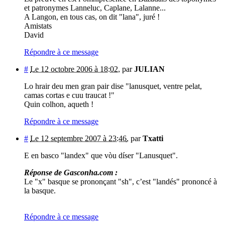
et patronymes Lanneluc, Caplane, Lalanne...
A Langon, en tous cas, on dit "lana", juré !
Amistats
David
Répondre à ce message
#
Le 12 octobre 2006 à 18:02
,
par
JULIAN
Lo hrair deu men gran pair dise "lanusquet, ventre pelat,
camas cortas e cuu traucat !"
Quin colhon, aqueth !
Répondre à ce message
#
Le 12 septembre 2007 à 23:46
,
par
Txatti
E en basco "landex" que vòu díser "Lanusquet".
Réponse de Gasconha.com :
Le "x" basque se prononçant "sh", c’est "landés" prononcé à
la basque.
Répondre à ce message