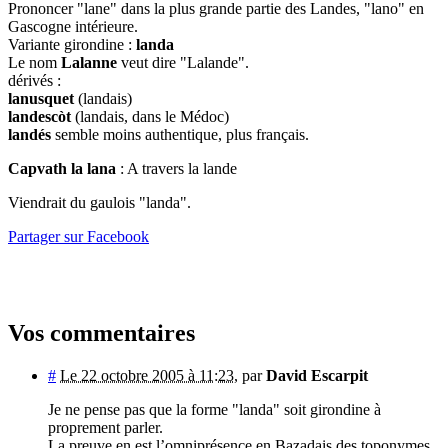
Prononcer "lane" dans la plus grande partie des Landes, "lano" en
Gascogne intérieure.
Variante girondine :
landa
Le nom
Lalanne
veut dire "Lalande".
dérivés :
lanusquet
(landais)
landescòt
(landais, dans le Médoc)
landés
semble moins authentique, plus français.
Capvath la lana
: A travers la lande
Viendrait du gaulois "landa".
Partager sur Facebook
Vos commentaires
#
Le 22 octobre 2005 à 11:23
,
par
David Escarpit
Je ne pense pas que la forme "landa" soit girondine à
proprement parler.
La preuve en est l’omniprésence en Bazadais des toponymes