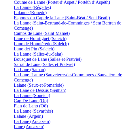
Coume de Lanne (Portet-d’Aspet / Portèth d’Aspèth)
La Lanne (Régades)
Lalanne (Rouède)
Espones du Cap de la Lane (Saint-Béat / Sent Beath)
La Lanne (Saint-Bertrand-de-Comminges / Sent Bertran de
Comenge)
Camps de Lane (Saint-Mamet)
Lane de Hourtiguet (Saleich)
Lano de Hountérédo (Saleich)
Lano det Pin (Saleich)
La Lanne (Salies-du-Salat)
Bousquet de Lane (Salles-et-Pratviel)
Sarrat de Lane (Salles-et-Pratviel)
La Lane (Saman)
La Lane, Lanne (Sauveterre-de-Comminges / Sauvatèrra de
Comenge)
Lalane (Saux-et-Pomarède)
La Lane de Dessus (Seilhan)
La Lanne (Soueich)
Cap De Lane (Oô)
Plan de Lano (Oô)
La Lanne (Savarthès)
Lalane (Argein)
La Lane (Aucazein)
Lane (Aucazein)