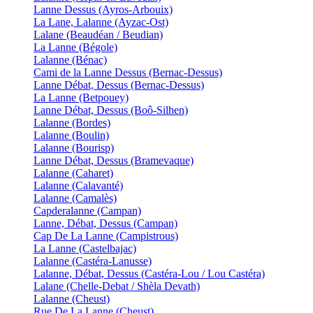
Lanne Dessus (Ayros-Arbouix)
La Lane, Lalanne (Ayzac-Ost)
Lalane (Beaudéan / Beudian)
La Lanne (Bégole)
Lalanne (Bénac)
Cami de la Lanne Dessus (Bernac-Dessus)
Lanne Débat, Dessus (Bernac-Dessus)
La Lanne (Betpouey)
Lanne Débat, Dessus (Boô-Silhen)
Lalanne (Bordes)
Lalanne (Boulin)
Lalanne (Bourisp)
Lanne Débat, Dessus (Bramevaque)
Lalanne (Caharet)
Lalanne (Calavanté)
Lalanne (Camalès)
Capderalanne (Campan)
Lanne, Débat, Dessus (Campan)
Cap De La Lanne (Campistrous)
La Lanne (Castelbajac)
Lalanne (Castéra-Lanusse)
Lalanne, Débat, Dessus (Castéra-Lou / Lou Castéra)
Lalane (Chelle-Debat / Shèla Devath)
Lalanne (Cheust)
Rue De La Lanne (Cheust)