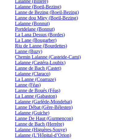
Lalanne (Billère)
Lalanne (Boeil-Bezing)
Lanne de Bezing (Boeil-Bezing)
Lanne dou Miey (Boeil-Bezing)
Lalanne (Bonnut)
Portdelane (Bonnut)
La Lana Dessus (Bordes)
La Lane (Bougarber)
Riu de Lanne (Bourdettes)
Lanne (Buzy)
Chemin Lalanne (Casteide-Cami)
Lalanne (Castéra-Loubix)
Lanne de Bach (Castet)
Lalanne (Claracq)
La Lanne (Coarraze)
Lanne (Féas)
Lanne de Boués (Féas)
La Lanne (Gabaston)
Lalanne (Garlède-Mondebat)
Lanne Débat (Gère-Bélesten)
Lalanne (Guiche)
Lanne De Haut (Gurmençon)
Lanne de Bach (Herrère)
Lalanne (Higuères-Souye)
Lalanne (L’Hôpital-d’Orion)