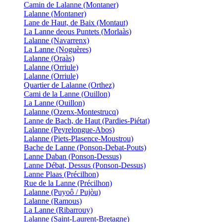
Camin de Lalanne (Montaner)
Lalanne (Montaner)
Lane de Haut, de Baix (Montaut)
La Lanne deous Puntets (Morlaàs)
Lalanne (Navarrenx)
La Lanne (Noguères)
Lalanne (Oraàs)
Lalanne (Orriule)
Lalanne (Orriule)
Quartier de Lalanne (Orthez)
Cami de la Lanne (Ouillon)
La Lanne (Ouillon)
Lalanne (Ozenx-Montestrucq)
Lanne de Bach, de Haut (Pardies-Piétat)
Lalanne (Peyrelongue-Abos)
Lalanne (Piets-Plasence-Moustrou)
Bache de Lanne (Ponson-Debat-Pouts)
Lanne Daban (Ponson-Dessus)
Lanne Débat, Dessus (Ponson-Dessus)
Lanne Plaas (Précilhon)
Rue de la Lanne (Précilhon)
Lalanne (Puyoô / Pujòu)
Lalanne (Ramous)
La Lanne (Ribarrouy)
Lalanne (Saint-Laurent-Bretagne)