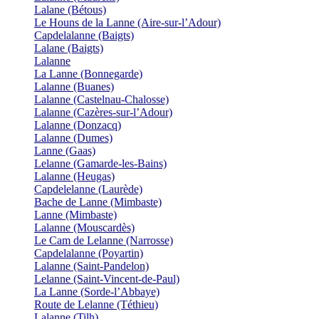
Lalane (Bétous)
Le Houns de la Lanne (Aire-sur-l’Adour)
Capdelalanne (Baigts)
Lalane (Baigts)
Lalanne
La Lanne (Bonnegarde)
Lalanne (Buanes)
Lalanne (Castelnau-Chalosse)
Lalanne (Cazères-sur-l’Adour)
Lalanne (Donzacq)
Lalanne (Dumes)
Lanne (Gaas)
Lelanne (Gamarde-les-Bains)
Lalanne (Heugas)
Capdelelanne (Laurède)
Bache de Lanne (Mimbaste)
Lanne (Mimbaste)
Lalanne (Mouscardès)
Le Cam de Lelanne (Narrosse)
Capdelalanne (Poyartin)
Lalanne (Saint-Pandelon)
Lelanne (Saint-Vincent-de-Paul)
La Lanne (Sorde-l’Abbaye)
Route de Lelanne (Téthieu)
Lalanne (Tilh)