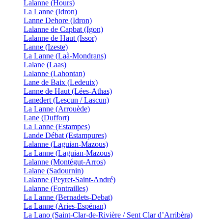
Lalanne (Hours)
La Lanne (Idron)
Lanne Dehore (Idron)
Lalanne de Capbat (Igon)
Lalanne de Haut (Issor)
Lanne (Izeste)
La Lanne (Laà-Mondrans)
Lalane (Laas)
Lalanne (Lahontan)
Lane de Baix (Ledeuix)
Lanne de Haut (Lées-Athas)
Lanedert (Lescun / Lascun)
La Lanne (Arrouède)
Lane (Duffort)
La Lanne (Estampes)
Lande Débat (Estampures)
Lalanne (Laguian-Mazous)
La Lanne (Laguian-Mazous)
Lalanne (Montégut-Arros)
Lalane (Sadournin)
Lalanne (Peyret-Saint-André)
Lalanne (Fontrailles)
La Lanne (Bernadets-Debat)
La Lanne (Aries-Espénan)
La Lano (Saint-Clar-de-Rivière / Sent Clar d’Arribèra)