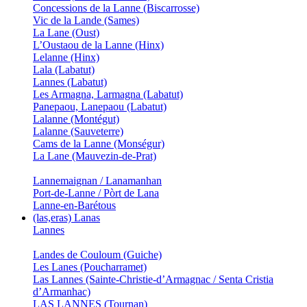
Concessions de la Lanne (Biscarrosse)
Vic de la Lande (Sames)
La Lane (Oust)
L’Oustaou de la Lanne (Hinx)
Lelanne (Hinx)
Lala (Labatut)
Lannes (Labatut)
Les Armagna, Larmagna (Labatut)
Panepaou, Lanepaou (Labatut)
Lalanne (Montégut)
Lalanne (Sauveterre)
Cams de la Lanne (Monségur)
La Lane (Mauvezin-de-Prat)
Lannemaignan / Lanamanhan
Port-de-Lanne / Pòrt de Lana
Lanne-en-Barétous
(las,eras) Lanas
Lannes
Landes de Couloum (Guiche)
Les Lanes (Poucharramet)
Las Lannes (Sainte-Christie-d’Armagnac / Senta Cristia
d’Armanhac)
LAS LANNES (Tournan)