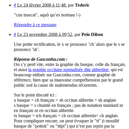
#
Le 24 février 2008 à 11:48
,
par
Tederic
"cuu traucat", aquò qu’es normau !-)
Répondre à ce message
#
Le 23 novembre 2008 à 09:52
,
par
Peïo Dibon
Une petite rectification, le x se prononce ’ch’ alors que le s se
prononce ’sh’.
Réponse de Gasconha.com :
On s’y perd vite, entre la graphie du basque, celle du français,
et aussi
la graphie occitane normalisée dite alibertine
, qui est
beaucoup utilisée sur Gasconha.com, comme graphie de
référence, bien que sa mauvaise compréhension par le grand
public soit la cause de malentendus récurrents.
Sur le point discuté ici :
x basque = ch français = sh occitan alibertin = sh anglais
s basque = s chuinté en français ; pas de notation standard ni
en français ni en occitan alibertin
tx basque = tch français = ch occitan alibertin= ch anglais
Pour compliquer encore, on peut évoquer le "tt" (t mouillé
basque de "pottok" ou "ttipi") qui n’est pas repris par la