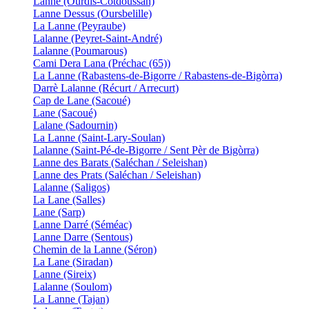
Lanne (Ourdis-Cotdoussan)
Lanne Dessus (Oursbelille)
La Lanne (Peyraube)
Lalanne (Peyret-Saint-André)
Lalanne (Poumarous)
Cami Dera Lana (Préchac (65))
La Lanne (Rabastens-de-Bigorre / Rabastens-de-Bigòrra)
Darrè Lalanne (Récurt / Arrecurt)
Cap de Lane (Sacoué)
Lane (Sacoué)
Lalane (Sadournin)
La Lanne (Saint-Lary-Soulan)
Lalanne (Saint-Pé-de-Bigorre / Sent Pèr de Bigòrra)
Lanne des Barats (Saléchan / Seleishan)
Lanne des Prats (Saléchan / Seleishan)
Lalanne (Saligos)
La Lane (Salles)
Lane (Sarp)
Lanne Darré (Séméac)
Lanne Darre (Sentous)
Chemin de la Lanne (Séron)
La Lane (Siradan)
Lanne (Sireix)
Lalanne (Soulom)
La Lanne (Tajan)