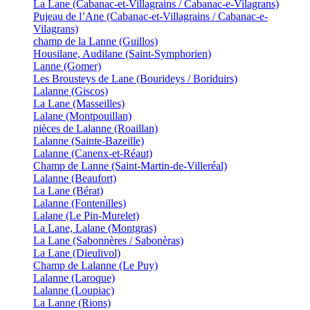
La Lane (Cabanac-et-Villagrains / Cabanac-e-Vilagrans)
Pujeau de l’Ane (Cabanac-et-Villagrains / Cabanac-e-
Vilagrans)
champ de la Lanne (Guillos)
Housilane, Audilane (Saint-Symphorien)
Lanne (Gomer)
Les Brousteys de Lane (Bourideys / Boriduirs)
Lalanne (Giscos)
La Lane (Masseilles)
Lalane (Montpouillan)
pièces de Lalanne (Roaillan)
Lalanne (Sainte-Bazeille)
Lalanne (Canenx-et-Réaut)
Champ de Lanne (Saint-Martin-de-Villeréal)
Lalanne (Beaufort)
La Lane (Bérat)
Lalanne (Fontenilles)
Lalane (Le Pin-Murelet)
La Lane, Lalane (Montgras)
La Lane (Sabonnères / Sabonèras)
La Lane (Dieulivol)
Champ de Lalanne (Le Puy)
Lalanne (Laroque)
Lalanne (Loupiac)
La Lanne (Rions)