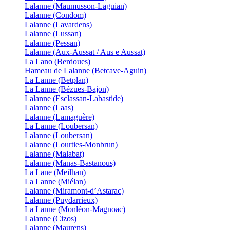
Lalanne (Maumusson-Laguian)
Lalanne (Condom)
Lalanne (Lavardens)
Lalanne (Lussan)
Lalanne (Pessan)
Lalanne (Aux-Aussat / Aus e Aussat)
La Lano (Berdoues)
Hameau de Lalanne (Betcave-Aguin)
La Lanne (Betplan)
La Lanne (Bézues-Bajon)
Lalanne (Esclassan-Labastide)
Lalanne (Laas)
Lalanne (Lamaguère)
La Lanne (Loubersan)
Lalanne (Loubersan)
Lalanne (Lourties-Monbrun)
Lalanne (Malabat)
Lalanne (Manas-Bastanous)
La Lane (Meilhan)
La Lanne (Miélan)
Lalanne (Miramont-d’Astarac)
Lalanne (Puydarrieux)
La Lanne (Monléon-Magnoac)
Lalanne (Cizos)
Lalanne (Maurens)