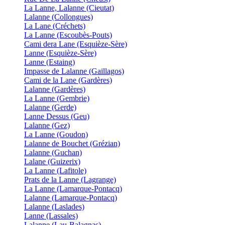
La Lanne, Lalanne (Cieutat)
Lalanne (Collongues)
La Lane (Créchets)
La Lanne (Escoubès-Pouts)
Cami dera Lane (Esquièze-Sère)
Lanne (Esquièze-Sère)
Lanne (Estaing)
Impasse de Lalanne (Gaillagos)
Cami de la Lane (Gardères)
Lalanne (Gardères)
La Lanne (Gembrie)
Lalanne (Gerde)
Lanne Dessus (Geu)
Lalanne (Gez)
La Lanne (Goudon)
Lalanne de Bouchet (Grézian)
Lalanne (Guchan)
Lalane (Guizerix)
La Lanne (Lafitole)
Prats de la Lanne (Lagrange)
La Lanne (Lamarque-Pontacq)
Lalanne (Lamarque-Pontacq)
Lalanne (Laslades)
Lanne (Lassales)
Lalanne (Lau-Balagnas)