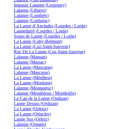
Impasse Lalanne (Lespouey)
Lalanne (Libaros)
Lalanne (Lombrès)
Lalanne (Loubajac)
La Lanne d’Anclades (Lourdes / Lorda)
Lannedarré (Lourdes / Lorda)
Soum de Lanne (Lourdes / Lorda)
La Lanne (Luby-Betmont)
La Lanne (Luz-Saint-Sauveur)
Rue De La Lanne (Luz-Saint-Sauveur)
Lalanne (Mansan)
Lalanne (Marsac)
La Lanne (Mascaras)
Lalanne (Mascaras)
La Lanne (Mérilheu)
La Lanne (Monlong)
Lalanne (Montastruc)
Lalanne (Moulédous / Montledós)
Le Cap de la Lanne (Ordizan)
Lanne Dessus (Ordizan)
La Lanne (Orieux)
La Lanne (Orincles)
Lanne Sus (Orleix)
Lalanne (Osmets)