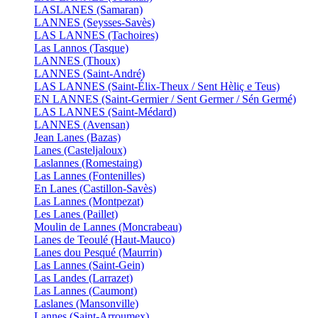
LASLANES (Samaran)
LANNES (Seysses-Savès)
LAS LANNES (Tachoires)
Las Lannos (Tasque)
LANNES (Thoux)
LANNES (Saint-André)
LAS LANNES (Saint-Élix-Theux / Sent Hèliç e Teus)
EN LANNES (Saint-Germier / Sent Germer / Sén Germé)
LAS LANNES (Saint-Médard)
LANNES (Avensan)
Jean Lanes (Bazas)
Lanes (Casteljaloux)
Laslannes (Romestaing)
Las Lannes (Fontenilles)
En Lanes (Castillon-Savès)
Las Lannes (Montpezat)
Les Lanes (Paillet)
Moulin de Lannes (Moncrabeau)
Lanes de Teoulé (Haut-Mauco)
Lanes dou Pesqué (Maurrin)
Las Lannes (Saint-Gein)
Las Landes (Larrazet)
Las Lannes (Caumont)
Laslanes (Mansonville)
Lannes (Saint-Arroumex)