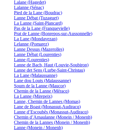
Lalane (Hagedet)
Lalanne (Sénac)
Pied de la Lane (Boudrac)
Lanne Débat (Tuzaguet)
La Lanne (Saint-Plancard)
Pas de la Lane (Franquevielle)
Prat de Lanne (Bonrepos-sur-Aussonnelle)
La Lane (Mondavezan)
Lelanne (Pomarez)
Lanne Dessus (Mazerolles)
Lanne Débat (Lourenties)
Lanne (Lourenties)
Lanne de Bach, Haut (Louvie-Soubiron)
Lanne det Sens (Lurbe-Saint-Christau)
La Lane (Malaussanne)
Lane dou Louts (Malaussanne)
Soum de la Lanne (Maucor)
Chemin de la Lanne (Méracq)
La Lanne (Mirepeix)
Lanne, Chemin de Lannes (Momas)
Lane de Boast (Monassut-Audiracq)
Lanne d’Escoubès (Monassut-Audiracq)
Chemin d’Arnaulanne (Monein / Monenh)
Chemin de la Lannes (Monein / Monenh)
Lanne (Monein / Monenh)