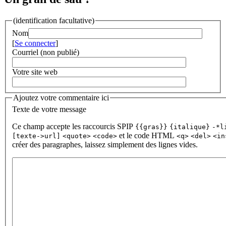
(identification facultative)
Nom
[
Se connecter
]
Courriel (non publié)
Votre site web
Ajoutez votre commentaire ici
Texte de votre message
Ce champ accepte les raccourcis SPIP
{{gras}}
{italique}
-*l
et le code HTML
[texte->url]
<quote>
<code>
<q>
<del>
<in
créer des paragraphes, laissez simplement des lignes vides.