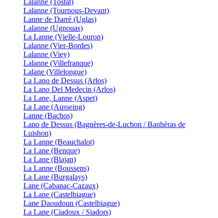
Lalanne (Tostat)
Lalanne (Tournous-Devant)
Lanne de Darrè (Uglas)
Lalanne (Ugnouas)
La Lanne (Vielle-Louron)
Lalanne (Vier-Bordes)
Lalanne (Viey)
Lalanne (Villefranque)
Lalane (Villelongue)
La Lano de Dessus (Arlos)
La Lano Del Medecin (Arlos)
La Lane, Lanne (Aspet)
La Lane (Ausseing)
Lanne (Bachos)
Lano de Dessus (Bagnères-de-Luchon / Banhèras de
Luishon)
La Lanne (Beauchalot)
La Lane (Benque)
La Lane (Blajan)
La Lanne (Boussens)
La Lane (Burgalays)
Lane (Cabanac-Cazaux)
La Lane (Castelbiague)
Lane Daoudoun (Castelbiague)
La Lane (Ciadoux / Siadors)