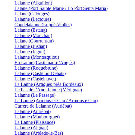
Lalanne (Aiguillon)
Lalane (Port-Sainte-Marie / Lo Pòrt Senta Maria)
Lalane (Calonges)
Lalanne (Lectoure)
Capdelalanne (Luppé-Violles)
Lalanne (Estang)
Lalanne (Mouchan)
Lalane (Courrensan)
Lalanne (Justian)
Lalanne (Jegun)
Lalanne (Montesquiou)
En Lanne (Castelnau-d’Anglès)
Lalanne (Roquebrune)
Lalanne (Castillon-Debats)
Lalanne (Castelnavet)
La Lanne (Artigues-près-Bordeaux)
Le Pas de l’Ane, Lanne (Mérignac)
Lalanne (Le Passage)
La Lanne (Armous-et-Cau / Armons e Cau)
Carrère de Lalanne (Auriébat)
Lalanne (Auriébat)
Lalanne (Maubourguet)
La Lanne (Plaisance)
Lalanne (Aignan)
Lalanne (Arblade-le-Bas)