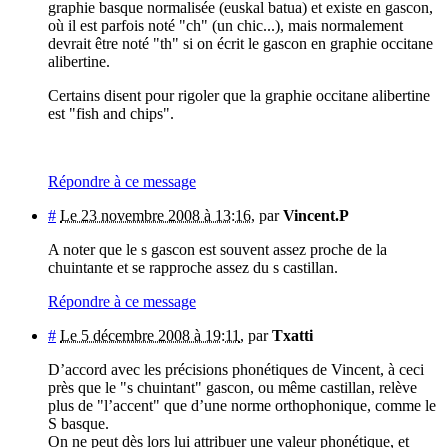
graphie basque normalisée (euskal batua) et existe en gascon,
où il est parfois noté "ch" (un chic...), mais normalement
devrait être noté "th" si on écrit le gascon en graphie occitane
alibertine.
Certains disent pour rigoler que la graphie occitane alibertine
est "fish and chips".
Répondre à ce message
#
Le 23 novembre 2008 à 13:16
,
par
Vincent.P
A noter que le s gascon est souvent assez proche de la
chuintante et se rapproche assez du s castillan.
Répondre à ce message
#
Le 5 décembre 2008 à 19:11
,
par
Txatti
D’accord avec les précisions phonétiques de Vincent, à ceci
près que le "s chuintant" gascon, ou même castillan, relève
plus de "l’accent" que d’une norme orthophonique, comme le
S basque.
On ne peut dès lors lui attribuer une valeur phonétique, et