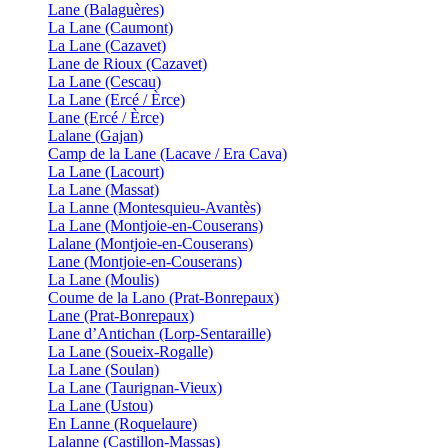
Lane (Balaguères)
La Lane (Caumont)
La Lane (Cazavet)
Lane de Rioux (Cazavet)
La Lane (Cescau)
La Lane (Ercé / Èrce)
Lane (Ercé / Èrce)
Lalane (Gajan)
Camp de la Lane (Lacave / Era Cava)
La Lane (Lacourt)
La Lane (Massat)
La Lanne (Montesquieu-Avantès)
La Lane (Montjoie-en-Couserans)
Lalane (Montjoie-en-Couserans)
Lane (Montjoie-en-Couserans)
La Lane (Moulis)
Coume de la Lano (Prat-Bonrepaux)
Lane (Prat-Bonrepaux)
Lane d’Antichan (Lorp-Sentaraille)
La Lane (Soueix-Rogalle)
La Lane (Soulan)
La Lane (Taurignan-Vieux)
La Lane (Ustou)
En Lanne (Roquelaure)
Lalanne (Castillon-Massas)