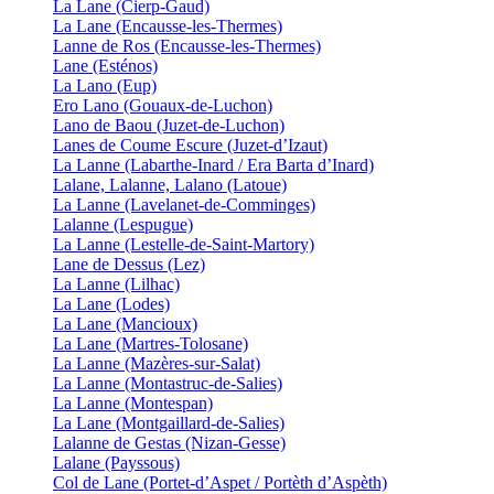
La Lane (Cierp-Gaud)
La Lane (Encausse-les-Thermes)
Lanne de Ros (Encausse-les-Thermes)
Lane (Esténos)
La Lano (Eup)
Ero Lano (Gouaux-de-Luchon)
Lano de Baou (Juzet-de-Luchon)
Lanes de Coume Escure (Juzet-d’Izaut)
La Lanne (Labarthe-Inard / Era Barta d’Inard)
Lalane, Lalanne, Lalano (Latoue)
La Lanne (Lavelanet-de-Comminges)
Lalanne (Lespugue)
La Lanne (Lestelle-de-Saint-Martory)
Lane de Dessus (Lez)
La Lanne (Lilhac)
La Lane (Lodes)
La Lane (Mancioux)
La Lane (Martres-Tolosane)
La Lanne (Mazères-sur-Salat)
La Lanne (Montastruc-de-Salies)
La Lanne (Montespan)
La Lane (Montgaillard-de-Salies)
Lalanne de Gestas (Nizan-Gesse)
Lalane (Payssous)
Col de Lane (Portet-d’Aspet / Portèth d’Aspèth)