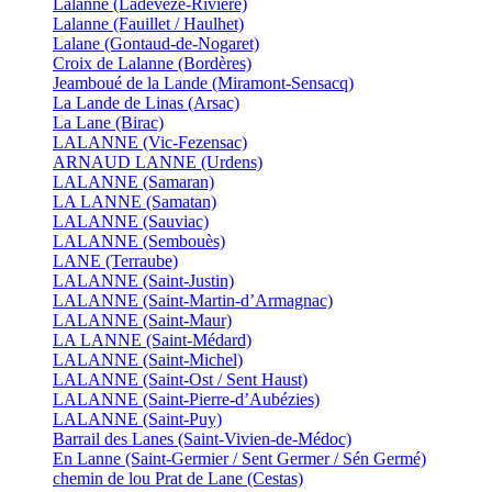
Lalanne (Ladevèze-Rivière)
Lalanne (Fauillet / Haulhet)
Lalane (Gontaud-de-Nogaret)
Croix de Lalanne (Bordères)
Jeamboué de la Lande (Miramont-Sensacq)
La Lande de Linas (Arsac)
La Lane (Birac)
LALANNE (Vic-Fezensac)
ARNAUD LANNE (Urdens)
LALANNE (Samaran)
LA LANNE (Samatan)
LALANNE (Sauviac)
LALANNE (Sembouès)
LANE (Terraube)
LALANNE (Saint-Justin)
LALANNE (Saint-Martin-d’Armagnac)
LALANNE (Saint-Maur)
LA LANNE (Saint-Médard)
LALANNE (Saint-Michel)
LALANNE (Saint-Ost / Sent Haust)
LALANNE (Saint-Pierre-d’Aubézies)
LALANNE (Saint-Puy)
Barrail des Lanes (Saint-Vivien-de-Médoc)
En Lanne (Saint-Germier / Sent Germer / Sén Germé)
chemin de lou Prat de Lane (Cestas)