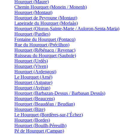
Hourquet (Maure)
Chemin Hourquet (Monein / Monenh)
Hourquet (Montaut)
Hourquet de Peyroune (Montaut)
Lapeirade du Hourquet (Morlaàs)
Hourquet (Oloron-Sainte-Marie / Auloron-Senta-Maria)
Hourquet (Pardies)
Fontaine du Hourquet (Pontacq)
Rue du Hourquet (Précilhon)
Hourquet (Rébénacq / Revenac)
Ruisseau du Hourquet (Saubole)
Hourquet (Urdès)
Hourquet (Viven)
Hourquet (Ardengost)
Le Hourquet (Arné)
Hourquet (Astugue)
Hourquet (Avéran)
Hourquet (Barbazan-Dessus / Barbasan Dessús)
Hourquet (Beaucens)
Hourquet (Beaudéan / Beudian)
Hourquet (Bize)
Le Hourquet (Bordères-sur-l’Échez)
Hourquet (Bordes)
Hourquet (Bouilh-Péreuilh)
Pé de Hourquet (Campan)