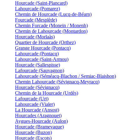
Hourcade (Saint-Plancard)
Lahourcade (Pomarez)
Chemin de Hourcade (Lucq-de-Béarn)
Fourcade (Mesplède)
Chemin Forcade (Monein / Monenh)
Chemin de Lahourcade (Montardon)
Hourcade (Morlaàs)
Quartier de Hourcade (Orthez)
Grange Hourcade (Pontacq)
Lahourcade (Pontacq)
Lahourcade (Saint-Armou)
Hourcade (Sallespisse)
Lafourcade (Sauvagnon)
Lahourcade (Séméacq-Blachon / Semiac-Blaishon)
Chemin Lahourcade (Sévignacq-Meyracq)
Hourcade (Sévignacq)
Chemin de la Hourcade (Urdès)
Lafourcade (Urt)
Lahourcade (Vialer)
La Hourcade (Ansost)
Hourcades (Aragnouet)
Aygues-Hourcade (Aulon)
Hourcade (Bramevaque)
Hourcade (Buzon)
Hourcade (Escots)