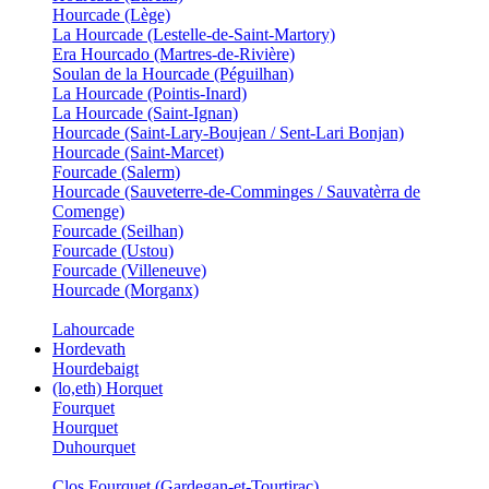
Hourcade (Lège)
La Hourcade (Lestelle-de-Saint-Martory)
Era Hourcado (Martres-de-Rivière)
Soulan de la Hourcade (Péguilhan)
La Hourcade (Pointis-Inard)
La Hourcade (Saint-Ignan)
Hourcade (Saint-Lary-Boujean / Sent-Lari Bonjan)
Hourcade (Saint-Marcet)
Fourcade (Salerm)
Hourcade (Sauveterre-de-Comminges / Sauvatèrra de
Comenge)
Fourcade (Seilhan)
Fourcade (Ustou)
Fourcade (Villeneuve)
Hourcade (Morganx)
Lahourcade
Hordevath
Hourdebaigt
(lo,eth) Horquet
Fourquet
Hourquet
Duhourquet
Clos Fourquet (Gardegan-et-Tourtirac)