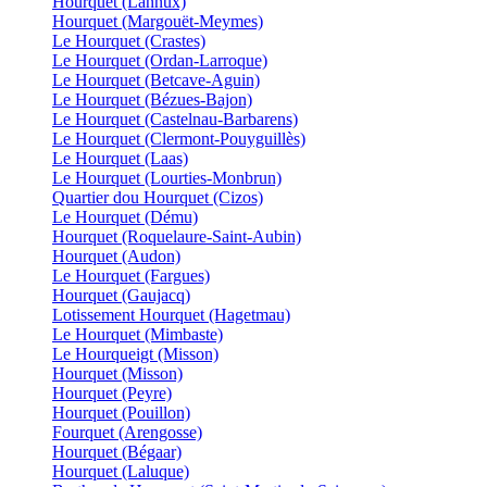
Hourquet (Lannux)
Hourquet (Margouët-Meymes)
Le Hourquet (Crastes)
Le Hourquet (Ordan-Larroque)
Le Hourquet (Betcave-Aguin)
Le Hourquet (Bézues-Bajon)
Le Hourquet (Castelnau-Barbarens)
Le Hourquet (Clermont-Pouyguillès)
Le Hourquet (Laas)
Le Hourquet (Lourties-Monbrun)
Quartier dou Hourquet (Cizos)
Le Hourquet (Dému)
Hourquet (Roquelaure-Saint-Aubin)
Hourquet (Audon)
Le Hourquet (Fargues)
Hourquet (Gaujacq)
Lotissement Hourquet (Hagetmau)
Le Hourquet (Mimbaste)
Le Hourqueigt (Misson)
Hourquet (Misson)
Hourquet (Peyre)
Hourquet (Pouillon)
Fourquet (Arengosse)
Hourquet (Bégaar)
Hourquet (Laluque)