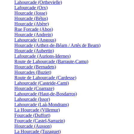
Lahourcade (Orthevielle)
Lafourcade (Orx)
Hourcade (Josse)
Hourcade (Bélus)
Hourcade (Abère)
Rue Forcade (Abos)
Hourcade (Andrein)
Lahourcade (Angous)
Hourcade (Arthez-de-Béarn / Artés de Bearn)
Hourcade (Aubertin)
Lafourcade (Aurions-Idernes)
Route de Lahourcade (Barraute-Camu)
Hourcade (Bernadets)
Hourcades (Buziet)
Route de Lahourcade (Cardesse)
Lahourcade (Casteide-Cami)
Hourcade (Coarraze)
Lahourcade (Haut-de-Bosdarros)
Lahourcade (Issor)
Lahourcade (Laà-Mondrans)
La Hourcade (Villemur)
Fourcade (Duffort)
Fourcade (Castel-Sarrazin)
Hourcade (Ausson)
La Hourcade (Tuzaguet)