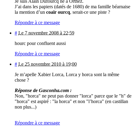
Je suis Alain Dufourcq né à Orthez.
J’ai dans les papiers (datés de 1680) de ma famille béarnaise
la mention d’un
coair ourcq
, serait-ce une piste ?
Répondre à ce message
#
Le 7 novembre 2008 à 22:59
hourc pour confluent aussi
Répondre à ce message
#
Le 25 novembre 2010 à 19:00
Je m’apelle Xabier Lorca, Lorca y horca sont la même
chose ?
Réponse de Gasconha.com :
Non, "horca" ne peut pas donner "lorca" parce que le "h" de
"horca" est aspiré : "la horca" et non "l’horca" (en castillan
non plus...)
Répondre à ce message