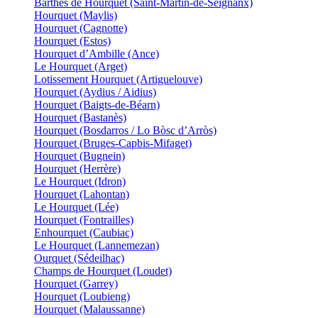
Barthes de Hourquet (Saint-Martin-de-Seignanx)
Hourquet (Maylis)
Hourquet (Cagnotte)
Hourquet (Estos)
Hourquet d’Ambille (Ance)
Le Hourquet (Arget)
Lotissement Hourquet (Artiguelouve)
Hourquet (Aydius / Aidius)
Hourquet (Baigts-de-Béarn)
Hourquet (Bastanès)
Hourquet (Bosdarros / Lo Bòsc d’Arròs)
Hourquet (Bruges-Capbis-Mifaget)
Hourquet (Bugnein)
Hourquet (Herrère)
Le Hourquet (Idron)
Hourquet (Lahontan)
Le Hourquet (Lée)
Hourquet (Fontrailles)
Enhourquet (Caubiac)
Le Hourquet (Lannemezan)
Ourquet (Sédeilhac)
Champs de Hourquet (Loudet)
Hourquet (Garrey)
Hourquet (Loubieng)
Hourquet (Malaussanne)