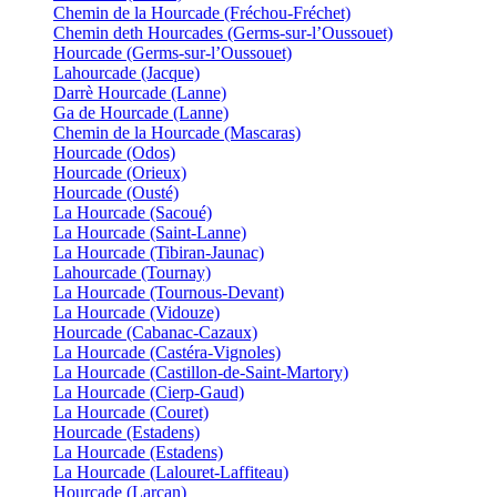
Chemin de la Hourcade (Fréchou-Fréchet)
Chemin deth Hourcades (Germs-sur-l’Oussouet)
Hourcade (Germs-sur-l’Oussouet)
Lahourcade (Jacque)
Darrè Hourcade (Lanne)
Ga de Hourcade (Lanne)
Chemin de la Hourcade (Mascaras)
Hourcade (Odos)
Hourcade (Orieux)
Hourcade (Ousté)
La Hourcade (Sacoué)
La Hourcade (Saint-Lanne)
La Hourcade (Tibiran-Jaunac)
Lahourcade (Tournay)
La Hourcade (Tournous-Devant)
La Hourcade (Vidouze)
Hourcade (Cabanac-Cazaux)
La Hourcade (Castéra-Vignoles)
La Hourcade (Castillon-de-Saint-Martory)
La Hourcade (Cierp-Gaud)
La Hourcade (Couret)
Hourcade (Estadens)
La Hourcade (Estadens)
La Hourcade (Lalouret-Laffiteau)
Hourcade (Larcan)