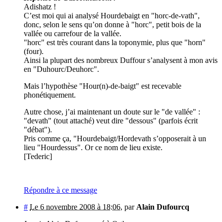
Adishatz !
C’est moi qui ai analysé Hourdebaigt en "horc-de-vath",
donc, selon le sens qu’on donne à "horc", petit bois de la
vallée ou carrefour de la vallée.
"horc" est très courant dans la toponymie, plus que "horn"
(four).
Ainsi la plupart des nombreux Duffour s’analysent à mon avis
en "Duhourc/Deuhorc".
Mais l’hypothèse "Hour(n)-de-baigt" est recevable
phonétiquement.
Autre chose, j’ai maintenant un doute sur le "de vallée" :
"devath" (tout attaché) veut dire "dessous" (parfois écrit
"débat").
Pris comme ça, "Hourdebaigt/Hordevath s’opposerait à un
lieu "Hourdessus". Or ce nom de lieu existe.
[Tederic]
Répondre à ce message
#
Le 6 novembre 2008 à 18:06
,
par
Alain Dufourcq