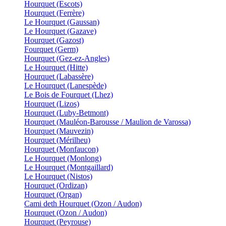
Hourquet (Escots)
Hourquet (Ferrère)
Le Hourquet (Gaussan)
Le Hourquet (Gazave)
Hourquet (Gazost)
Fourquet (Germ)
Hourquet (Gez-ez-Angles)
Le Hourquet (Hitte)
Hourquet (Labassère)
Le Hourquet (Lanespède)
Le Bois de Fourquet (Lhez)
Hourquet (Lizos)
Hourquet (Luby-Betmont)
Hourquet (Mauléon-Barousse / Maulion de Varossa)
Hourquet (Mauvezin)
Hourquet (Mérilheu)
Hourquet (Monfaucon)
Le Hourquet (Monlong)
Le Hourquet (Montgaillard)
Le Hourquet (Nistos)
Hourquet (Ordizan)
Hourquet (Organ)
Cami deth Hourquet (Ozon / Audon)
Hourquet (Ozon / Audon)
Hourquet (Peyrouse)