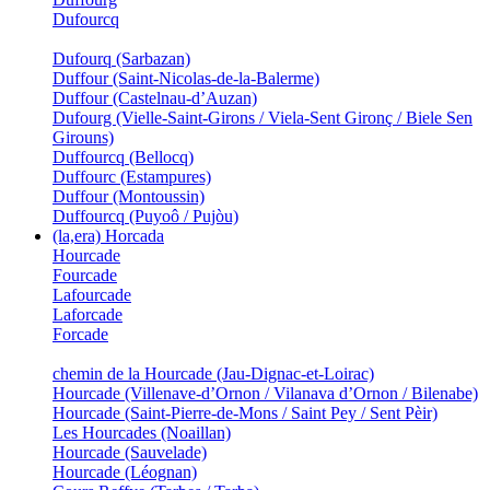
Dufourcq
Dufourq (Sarbazan)
Duffour (Saint-Nicolas-de-la-Balerme)
Duffour (Castelnau-d’Auzan)
Dufourg (Vielle-Saint-Girons / Viela-Sent Gironç / Biele Sen
Girouns)
Duffourcq (Bellocq)
Duffourc (Estampures)
Duffour (Montoussin)
Duffourcq (Puyoô / Pujòu)
(la,era) Horcada
Hourcade
Fourcade
Lafourcade
Laforcade
Forcade
chemin de la Hourcade (Jau-Dignac-et-Loirac)
Hourcade (Villenave-d’Ornon / Vilanava d’Ornon / Bilenabe)
Hourcade (Saint-Pierre-de-Mons / Saint Pey / Sent Pèir)
Les Hourcades (Noaillan)
Hourcade (Sauvelade)
Hourcade (Léognan)