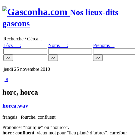
Nos lieux-dits
gascons
Recherche / Cèrca...
Lòcs :
Noms :
Prenoms :
jeudi 25 novembre 2010
|
8
horc, horca
horca.wav
français : fourche, confluent
Prononcer "hourque" ou "hourco".
horc
:
confluent
, vieux mot pour "lieu planté d’arbres", carrefour