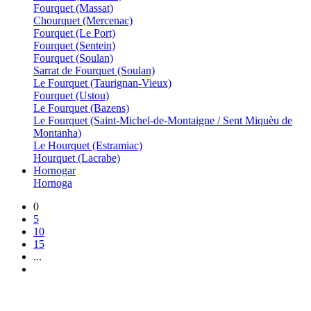
Fourquet (Massat)
Chourquet (Mercenac)
Fourquet (Le Port)
Fourquet (Sentein)
Fourquet (Soulan)
Sarrat de Fourquet (Soulan)
Le Fourquet (Taurignan-Vieux)
Fourquet (Ustou)
Le Fourquet (Bazens)
Le Fourquet (Saint-Michel-de-Montaigne / Sent Miquèu de
Montanha)
Le Hourquet (Estramiac)
Hourquet (Lacrabe)
Hornogar
Hornoga
0
5
10
15
...