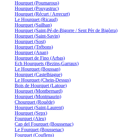
Hourquet (Poumarous)
Hourquet (Pouyastruc)
Hourquet (Récurt / Arrecurt)
Le Hourquet (Ricaud)
Hourquet (Sailhan)
Hourquet (Saint-Pé-de-Bigorre / Sent Pèr de Bigòrra)
Hourquet (Saint-Savin)
Hourquet (Sost)
Hourquet (Trébons)
Hourquet (Anan)
Hourquet de Fino (Arbas)
Ech Hourquets (Bezins-Garraux)
Le Hourquet (Boussan)
Hourquet (Castelbiague)
Le Hourquet (Chein-Dessus)
Bois de Hourquet (Latoue)
Hourquet (Montbernard)
Hourquet (Montmaurin)
Chourquet (Rouède)
Hourquet (Saint-Laurent)
Hourquet (Sepx)
Fourquet (Aleu)
Cap del Fourquet (Boussenac)
Le Fourquet (Boussenac)
Fourquet (Couflens)