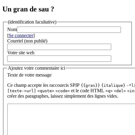
Un gran de sau ?
(identification facultative)
Nom
[
Se connecter
]
Courriel (non publié)
Votre site web
Ajoutez votre commentaire ici
Texte de votre message
Ce champ accepte les raccourcis SPIP
{{gras}}
{italique}
-*l
et le code HTML
[texte->url]
<quote>
<code>
<q>
<del>
<in
créer des paragraphes, laissez simplement des lignes vides.