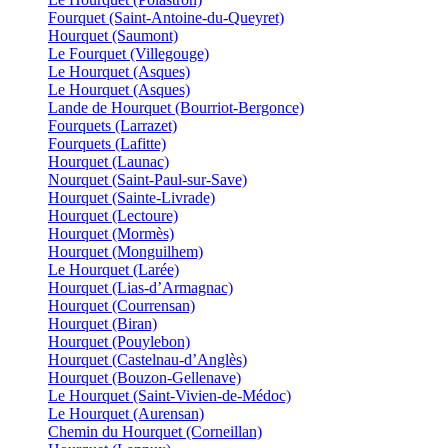
Fourquet (Saint-Antoine-du-Queyret)
Hourquet (Saumont)
Le Fourquet (Villegouge)
Le Hourquet (Asques)
Le Hourquet (Asques)
Lande de Hourquet (Bourriot-Bergonce)
Fourquets (Larrazet)
Fourquets (Lafitte)
Hourquet (Launac)
Nourquet (Saint-Paul-sur-Save)
Hourquet (Sainte-Livrade)
Hourquet (Lectoure)
Hourquet (Mormès)
Hourquet (Monguilhem)
Le Hourquet (Larée)
Hourquet (Lias-d’Armagnac)
Hourquet (Courrensan)
Hourquet (Biran)
Hourquet (Pouylebon)
Hourquet (Castelnau-d’Anglès)
Hourquet (Bouzon-Gellenave)
Le Hourquet (Saint-Vivien-de-Médoc)
Le Hourquet (Aurensan)
Chemin du Hourquet (Corneillan)