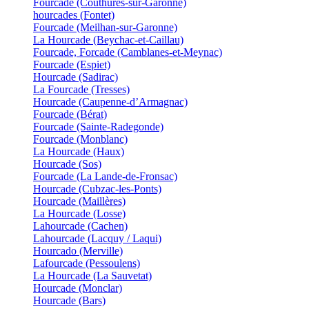
Fourcade (Couthures-sur-Garonne)
hourcades (Fontet)
Fourcade (Meilhan-sur-Garonne)
La Hourcade (Beychac-et-Caillau)
Fourcade, Forcade (Camblanes-et-Meynac)
Fourcade (Espiet)
Hourcade (Sadirac)
La Fourcade (Tresses)
Hourcade (Caupenne-d’Armagnac)
Fourcade (Bérat)
Fourcade (Sainte-Radegonde)
Fourcade (Monblanc)
La Hourcade (Haux)
Hourcade (Sos)
Fourcade (La Lande-de-Fronsac)
Hourcade (Cubzac-les-Ponts)
Hourcade (Maillères)
La Hourcade (Losse)
Lahourcade (Cachen)
Lahourcade (Lacquy / Laqui)
Hourcado (Merville)
Lafourcade (Pessoulens)
La Hourcade (La Sauvetat)
Hourcade (Monclar)
Hourcade (Bars)