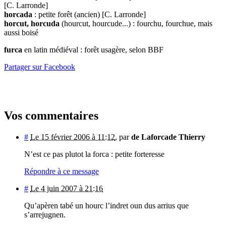
[C. Larronde]
horcada
: petite forêt (ancien) [C. Larronde]
horcut, horcuda
(hourcut, hourcude...) : fourchu, fourchue, mais
aussi boisé
furca
en latin médiéval : forêt usagère, selon BBF
Partager sur Facebook
Vos commentaires
#
Le 15 février 2006 à 11:12
,
par
de Laforcade Thierry
N’est ce pas plutot la forca : petite forteresse
Répondre à ce message
#
Le 4 juin 2007 à 21:16
Qu’apèren tabé un hourc l’indret oun dus arrius que
s’arrejugnen.