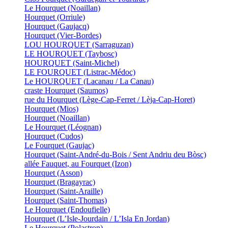
Le Hourquet (Noaillan)
Hourquet (Orriule)
Hourquet (Gaujacq)
Hourquet (Vier-Bordes)
LOU HOURQUET (Sarraguzan)
LE HOURQUET (Taybosc)
HOURQUET (Saint-Michel)
LE FOURQUET (Listrac-Médoc)
Le HOURQUET (Lacanau / La Canau)
craste Hourquet (Saumos)
rue du Hourquet (Lège-Cap-Ferret / Lèja-Cap-Horet)
Hourquet (Mios)
Hourquet (Noaillan)
Le Hourquet (Léognan)
Hourquet (Cudos)
Le Fourquet (Gaujac)
Hourquet (Saint-André-du-Bois / Sent Andriu deu Bòsc)
allée Fauquet, au Fourquet (Izon)
Hourquet (Asson)
Hourquet (Bragayrac)
Hourquet (Saint-Araille)
Hourquet (Saint-Thomas)
Le Hourquet (Endoufielle)
Hourquet (L’Isle-Jourdain / L’Isla En Jordan)
Le Hourquet (Polastron)