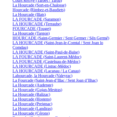
Cours Reffye (Tarbes / Tarba)
La Hourcade (Sort-en-Chalosse)
Hourcade (Rimbez-et-Baudiets)
La Hourcade (Illats)
LA FOURCADE (Saramon)
LA HOURCADE (Terraube)
FOURCADE (Touget)
La Hourcade (Targon)
HOURCADE (Saint-Germier / Sent Germer / Sén Germé)
LA HOURCADE (Saint-Jean-le-Comtal / Sent Joan lo
Comdau)
LA HOURCADE (Saint-Paul-de-Baïse)
LA FOURCADE (Saint-Laurent-Médoc)
LA FOURCADE (Castelnau-de-Médoc)
LA HOURCADE (Listrac-Médoc)
LA HOURCADE (Lacanau / La Canau)
Lahourcade, la Hourcade (Valeyrac)
La Fourcade (Saint-Jean-d’Illac / Sent Joan d’Ilhac)
La Hourcade (Audenge)
La Hourcade (Gujan-Mestras)
La Hourcade (Balizac)
La Hourcade (Hostens)
La Hourcade (Preignac)
La Hourcade (Landiras)
La Hourcade (Cérons)