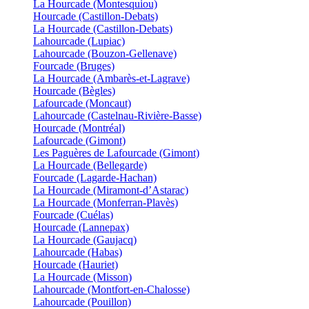
La Hourcade (Montesquiou)
Hourcade (Castillon-Debats)
La Hourcade (Castillon-Debats)
Lahourcade (Lupiac)
Lahourcade (Bouzon-Gellenave)
Fourcade (Bruges)
La Hourcade (Ambarès-et-Lagrave)
Hourcade (Bègles)
Lafourcade (Moncaut)
Lahourcade (Castelnau-Rivière-Basse)
Hourcade (Montréal)
Lafourcade (Gimont)
Les Paguères de Lafourcade (Gimont)
La Hourcade (Bellegarde)
Fourcade (Lagarde-Hachan)
La Hourcade (Miramont-d’Astarac)
La Hourcade (Monferran-Plavès)
Fourcade (Cuélas)
Hourcade (Lannepax)
La Hourcade (Gaujacq)
Lahourcade (Habas)
Hourcade (Hauriet)
La Hourcade (Misson)
Lahourcade (Montfort-en-Chalosse)
Lahourcade (Pouillon)