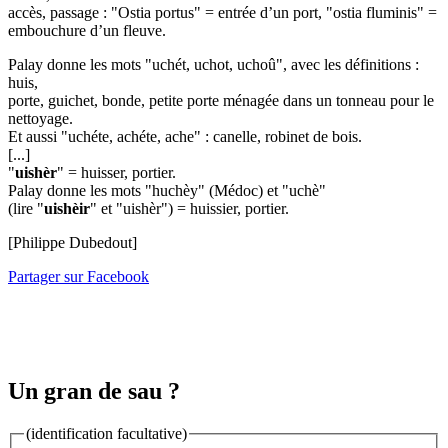
accès, passage : "Ostia portus" = entrée d’un port, "ostia fluminis" =
embouchure d’un fleuve.
Palay donne les mots "uchét, uchot, uchoû", avec les définitions :
huis,
porte, guichet, bonde, petite porte ménagée dans un tonneau pour le
nettoyage.
Et aussi "uchéte, achéte, ache" : canelle, robinet de bois.
[...]
"
uishèr
" = huisser, portier.
Palay donne les mots "huchèy" (Médoc) et "uchè"
(lire "
uishèir
" et "uishèr") = huissier, portier.
[Philippe Dubedout]
Partager sur Facebook
Un gran de sau ?
(identification facultative)