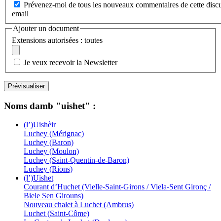
Prévenez-moi de tous les nouveaux commentaires de cette discu
email
Ajouter un document
Extensions autorisées : toutes
Je veux recevoir la Newsletter
Noms damb "uishet" :
(l’)Uishèir
Luchey (Mérignac)
Luchey (Baron)
Luchey (Moulon)
Luchey (Saint-Quentin-de-Baron)
Luchey (Rions)
(l’)Uishet
Courant d’Huchet (Vielle-Saint-Girons / Viela-Sent Gironç /
Biele Sen Girouns)
Nouveau chalet à Luchet (Ambrus)
Luchet (Saint-Côme)