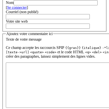
Nom
[
Se connecter
]
Courriel (non publié)
Votre site web
Ajoutez votre commentaire ici
Texte de votre message
Ce champ accepte les raccourcis SPIP
{{gras}}
{italique}
-*l
et le code HTML
[texte->url]
<quote>
<code>
<q>
<del>
<in
créer des paragraphes, laissez simplement des lignes vides.