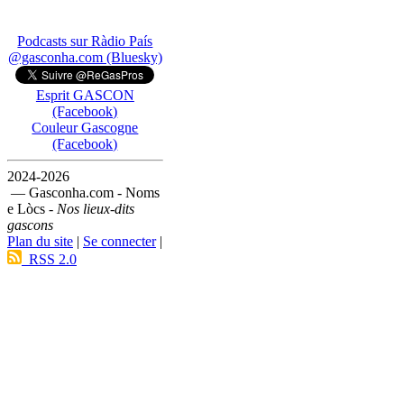
Podcasts sur Ràdio País
@gasconha.com (Bluesky)
Esprit GASCON
(Facebook)
Couleur Gascogne
(Facebook)
2024-2026
— Gasconha.com - Noms
e Lòcs -
Nos lieux-dits
gascons
Plan du site
|
Se connecter
|
RSS 2.0