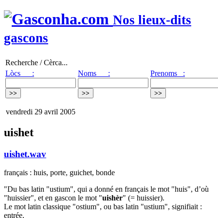
Nos lieux-dits
gascons
Recherche / Cèrca...
Lòcs :
Noms :
Prenoms :
vendredi 29 avril 2005
uishet
uishet.wav
français : huis, porte, guichet, bonde
"Du bas latin "ustium", qui a donné en français le mot "huis", d’où
"huissier", et en gascon le mot "
uishèr
" (= huissier).
Le mot latin classique "ostium", ou bas latin "ustium", signifiait :
entrée,