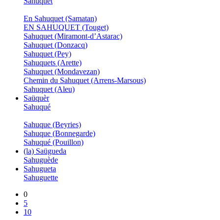
Sahuquet
En Sahuquet (Samatan)
EN SAHUQUET (Touget)
Sahuquet (Miramont-d’Astarac)
Sahuquet (Donzacq)
Sahuquet (Pey)
Sahuquets (Arette)
Sahuquet (Mondavezan)
Chemin du Sahuquet (Arrens-Marsous)
Sahuquet (Aleu)
Saüquèr
Sahuqué
Sahuque (Beyries)
Sahuque (Bonnegarde)
Sahuqué (Pouillon)
(la) Saügueda
Sahuguède
Sahugueta
Sahuguette
0
5
10