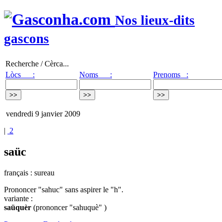
Nos lieux-dits
gascons
Recherche / Cèrca...
Lòcs :
Noms :
Prenoms :
vendredi 9 janvier 2009
|
2
saüc
français : sureau
Prononcer "sahuc" sans aspirer le "h".
variante :
saüquèr
(prononcer "sahuquè" )