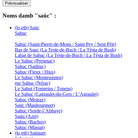
Noms damb "saüc" :
(lo,eth) Saüc
Sahuc
Sahuc (Saint-Pierre-de-Mons / Saint Pey / Sent Pèir)
Bas de Sauc (La Teste-de-Buch / La Tèsta de Bush)
Labat de Sahuc (La Teste-de-Buch / La Tèsta de Bush)
Le Sahuc (Preignac)
Sahuc (Sadirac)
Sahuc (Fieux / Hius)
Le Sahuc (Montesquieu)
rue Sahuc (Nérac)
Le Sahut (Tonneins / Tonens)
Le Sahuc (Lagraulet-du-Gers / L’Agraulet)
Sahuc (Moirax)
Saüc (Maubourguet)
Sahuc (Sorde-l’Abbaye)
Saüq (Azet)
Sahuc (Bachos)
Sahuc (Massat)
(lo,eth) Saüquet