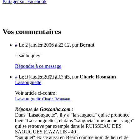
Partager sur Facebook
Vos commentaires
#
Le 2 janvier 2006 à 22:12
,
par
Bernat
= saùbuquey
Répondre à ce message
#
Le 9 janvier 2009 à 17:45
,
par
Charle Rosmann
Lasaouguette
Voir article ci-contre :
Lasaouguette
Charle Rosmann
Réponse de Gasconha.com :
Dans "Lasaouguette", il y a "la saugueta" qui se prononce
bien "La saouguette", et dans "saugueta" une racine "sauga"
qui se retrouve par exemple dans le RUISSEAU DES
SAOUGUES [CAZALIS - 40].
"Sauguet" existe aussi en Béarn comme nom de lieu et de