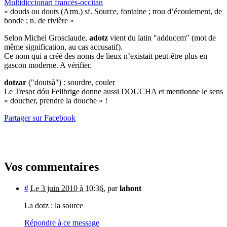
Multidiccionari francés-occitan
« douds ou douts (Arm.) sf. Source, fontaine ; trou d’écoulement, de
bonde ; n. de rivière »
Selon Michel Grosclaude,
adotz
vient du latin "adducem" (mot de
même signification, au cas accusatif).
Ce nom qui a créé des noms de lieux n’existait peut-être plus en
gascon moderne. A vérifier.
dotzar
("doutsà") : sourdre, couler
Le Tresor dóu Felibrige donne aussi DOUCHA et mentionne le sens
« doucher, prendre la douche » !
Partager sur Facebook
Vos commentaires
#
Le 3 juin 2010 à 10:36
,
par
lahont
La dotz : la source
Répondre à ce message