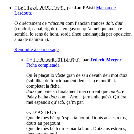
#
Le 29 avril 2019 à 16:32
,
par
Jan l’Aisit
Maison de
Lasdoutz
O dirèctament de *
ductum
com l’ancian francés
doit
,
duit
(conduit, canal, rigole)… en gascon qu’a mei que mei, ce
sembla, lo sens de hont, sorda (lhèu amainatjada per oposicion
a ua de naturau ?).
Répondre à ce message
#
^
Le 30 avril 2019 à 09:01
,
par
Tederic Merger
Ficha completada
Qu’èi plaçat lo vòste gran de sau devath deu mot
dotz
(subtilitat de foncionament deu sit...) e modifiat-
completat la ficha.
dotz
que pareish finalament mei corrent que
adotz
, e
Palay balha
dotz
com "Arm." (armanhaqués). Qu’èra
mei espandit qu’acò, ça’m par.
G. D’ASTROS :
Que de més bèt qu’espia ta hount, Douts aus estrems,
douts au pregount
Que de mès bèth qu’espiar ta hont, Dotz aus estrems,
dotz au pregond