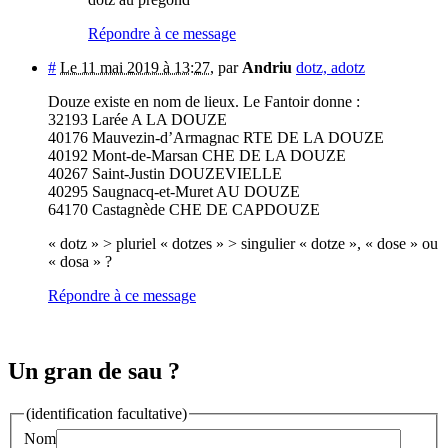
Répondre à ce message
#
Le 11 mai 2019 à 13:27
,
par
Andriu
dotz, adotz
Douze existe en nom de lieux. Le Fantoir donne :
32193 Larée A LA DOUZE
40176 Mauvezin-d’Armagnac RTE DE LA DOUZE
40192 Mont-de-Marsan CHE DE LA DOUZE
40267 Saint-Justin DOUZEVIELLE
40295 Saugnacq-et-Muret AU DOUZE
64170 Castagnède CHE DE CAPDOUZE
« dotz » > pluriel « dotzes » > singulier « dotze », « dose » ou
« dosa » ?
Répondre à ce message
Un gran de sau ?
(identification facultative)
Nom