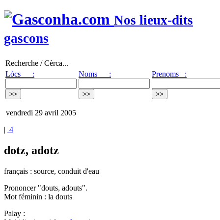
Nos lieux-dits
gascons
Recherche / Cèrca...
Lòcs :
Noms :
Prenoms :
vendredi 29 avril 2005
|
4
dotz, adotz
français : source, conduit d'eau
Prononcer "douts, adouts".
Mot féminin : la douts
Palay :