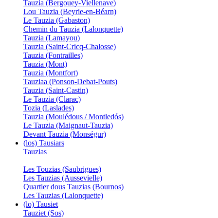
Tauzia (Bergouey-Viellenave)
Lou Tauzia (Beyrie-en-Béarn)
Le Tauzia (Gabaston)
Chemin du Tauzia (Lalonquette)
Tauzia (Lamayou)
Tauzia (Saint-Cricq-Chalosse)
Tauzia (Fontrailles)
Tauzia (Mont)
Tauzia (Montfort)
Tauziaa (Ponson-Debat-Pouts)
Tauzia (Saint-Castin)
Le Tauzia (Clarac)
Tozia (Laslades)
Tauzia (Moulédous / Montledós)
Le Tauzia (Maignaut-Tauzia)
Devant Tauzia (Monségur)
(los) Tausiars
Tauzias
Les Touzias (Saubrigues)
Les Tauzias (Aussevielle)
Quartier dous Tauzias (Bournos)
Les Tauzias (Lalonquette)
(lo) Tausiet
Tauziet (Sos)