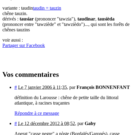
variante : taudin
taudin = tauzin
chêne tauzin.
dérivés :
tausiar
(prononcer "tawzia"),
taudinar
,
tausièda
(prononcer entre "tawziède" et "tawzièdo")..., qui sont les forêts de
chênes tauzins
voir aussi :
Partager sur Facebook
Vos commentaires
#
Le 7 janvier 2006 à 11:35
,
par
François BONNENFANT
définition du Larousse : chêne de petite taille du littoral
atlantique, à racines traçantes
Répondre à ce message
#
Le 12 décembre 2012 à 08:52
,
par
Gaby
Aperat "casse negre" a nòste (Bordalés/Garonés), casse