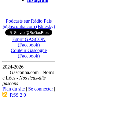
Instagram
Podcasts sur Ràdio País
@gasconha.com (Bluesky)
Esprit GASCON
(Facebook)
Couleur Gascogne
(Facebook)
2024-2026
— Gasconha.com - Noms
e Lòcs -
Nos lieux-dits
gascons
Plan du site
|
Se connecter
|
RSS 2.0