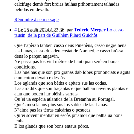
calcifuge demb fòrt bròias hulhas prihontament talhadas,
peludas en devath.
Répondre à ce message
#
Le 25 août 2024 à 22:36
,
par
Tederic Merger
Lo casso
tausin, de la part de Guilhèm Pilard Guichòt
Que l’apèran tanben casso deus Pinenèus, casso negre hens
las Lanas, casso dus deu costat de Naoned, e casso bròssa
dens lo parçan angevin.
Ne passa pas los vint mètres de haut quan seré en bonas
condicions.
Las huelhas que son pro granas dab lòbes prononciats e aguts
e un coton devath e dessús.
Los aglands que son bèths e apitats sus las codas.
Las arraditz que son traçantas e que balhan navèras plantas e
atau que pòden har plèishs sarrats.
Qu’ei ua espècia atlantica de la Bretanha au Portugal.
Que’s mescla aus pins sus los sables de las Lanas.
N’aima pas las tèrras calcàrias o pesucas.
Qu’ei sovent menhat en escòs pr’amor que balha ua bona
lenha.
E los glands que son bons entaus pòrcs.