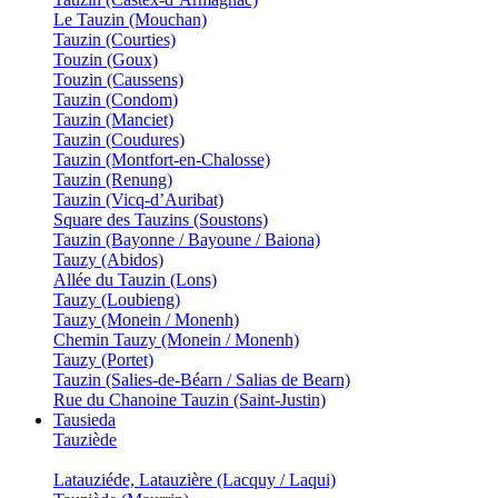
Le Tauzin (Mouchan)
Tauzin (Courties)
Touzin (Goux)
Touzin (Caussens)
Tauzin (Condom)
Tauzin (Manciet)
Tauzin (Coudures)
Tauzin (Montfort-en-Chalosse)
Tauzin (Renung)
Tauzin (Vicq-d’Auribat)
Square des Tauzins (Soustons)
Tauzin (Bayonne / Bayoune / Baiona)
Tauzy (Abidos)
Allée du Tauzin (Lons)
Tauzy (Loubieng)
Tauzy (Monein / Monenh)
Chemin Tauzy (Monein / Monenh)
Tauzy (Portet)
Tauzin (Salies-de-Béarn / Salias de Bearn)
Rue du Chanoine Tauzin (Saint-Justin)
Tausieda
Tauziède
Latauziéde, Latauzière (Lacquy / Laqui)