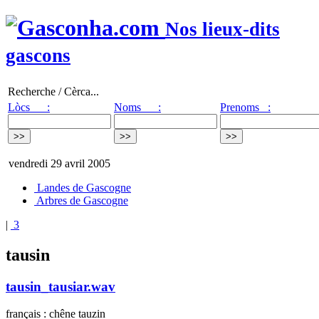
Nos lieux-dits
gascons
Recherche / Cèrca...
Lòcs :
Noms :
Prenoms :
vendredi 29 avril 2005
Landes de Gascogne
Arbres de Gascogne
|
3
tausin
tausin_tausiar.wav
français : chêne tauzin