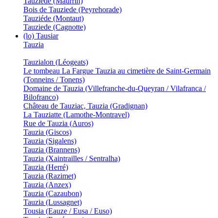
Tauziède (Maurrin)
Bois de Tauziede (Peyrehorade)
Tauziéde (Montaut)
Tauziede (Cagnotte)
(lo) Tausiar
Tauzia
Tauzialon (Léogeats)
Le tombeau La Fargue Tauzia au cimetière de Saint-Germain
(Tonneins / Tonens)
Domaine de Tauzia (Villefranche-du-Queyran / Vilafranca /
Bilofranco)
Château de Tauziac, Tauzia (Gradignan)
La Tauziatte (Lamothe-Montravel)
Rue de Tauzia (Auros)
Tauzia (Giscos)
Tauzia (Sigalens)
Tauzia (Brannens)
Tauzia (Xaintrailles / Sentralha)
Tauzia (Herré)
Tauzia (Razimet)
Tauzia (Anzex)
Tauzia (Cazaubon)
Tauzia (Lussagnet)
Tousia (Eauze / Eusa / Euso)