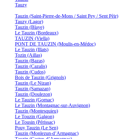
Tauzy
Tauzin (Saint-Pierre-de-Mons / Saint Pey / Sent Pèir)
Tauzy (Lagor)
Tauzin (Blaye)
Le Tauzin (Bordeaux)
TAUZIN (Viella)
PONT DE TAUZIN (Moulis-en-Médoc)
Le Tauzin (Illats)
Tozin (Aillas)
Tauzin (Bazas)
Tauzin (Cazalis)
Tauzin (Cudos)
Bois de Tauzin (Grignols)
Tauzin (Le Nizan)
Tauzin (Samazan)
Tauzin (Doulezon)
Le Tauzin (Gornac)
Le Tauzin (Montagnac-sur-Auvignon)
Tauzin (Montesquieu)
Le Touzin (Galgon)
Le Tousin (Périssac)
Pouy Tauzin (Le Sen)
Tauzin (Monlezun-d’Armagnac)
Tauzin (Castex-d’Armagnac)