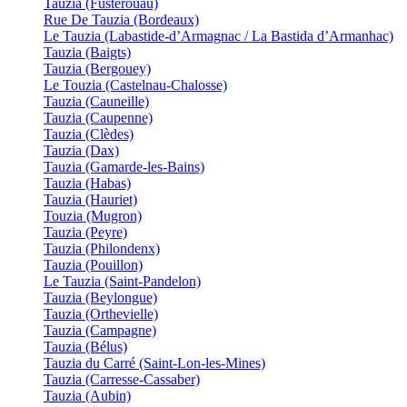
Tauzia (Fustérouau)
Rue De Tauzia (Bordeaux)
Le Tauzia (Labastide-d’Armagnac / La Bastida d’Armanhac)
Tauzia (Baigts)
Tauzia (Bergouey)
Le Touzia (Castelnau-Chalosse)
Tauzia (Cauneille)
Tauzia (Caupenne)
Tauzia (Clèdes)
Tauzia (Dax)
Tauzia (Gamarde-les-Bains)
Tauzia (Habas)
Tauzia (Hauriet)
Touzia (Mugron)
Tauzia (Peyre)
Tauzia (Philondenx)
Tauzia (Pouillon)
Le Tauzia (Saint-Pandelon)
Tauzia (Beylongue)
Tauzia (Orthevielle)
Tauzia (Campagne)
Tauzia (Bélus)
Tauzia du Carré (Saint-Lon-les-Mines)
Tauzia (Carresse-Cassaber)
Tauzia (Aubin)