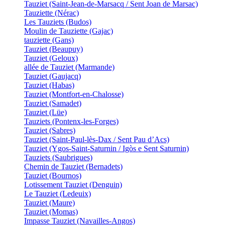
Tauziet (Saint-Jean-de-Marsacq / Sent Joan de Marsac)
Tauziette (Nérac)
Les Tauziets (Budos)
Moulin de Tauziette (Gajac)
tauziette (Gans)
Tauziet (Beaupuy)
Tauziet (Geloux)
allée de Tauziet (Marmande)
Tauziet (Gaujacq)
Tauziet (Habas)
Tauziet (Montfort-en-Chalosse)
Tauziet (Samadet)
Tauziet (Lüe)
Tauziets (Pontenx-les-Forges)
Tauziet (Sabres)
Tauziet (Saint-Paul-lès-Dax / Sent Pau d’Acs)
Tauziet (Ygos-Saint-Saturnin / Igòs e Sent Saturnin)
Tauziets (Saubrigues)
Chemin de Tauziet (Bernadets)
Tauziet (Bournos)
Lotissement Tauziet (Denguin)
Le Tauziet (Ledeuix)
Tauziet (Maure)
Tauziet (Momas)
Impasse Tauziet (Navailles-Angos)