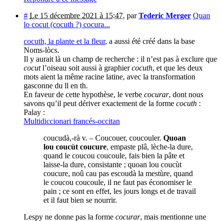
#
Le 15 décembre 2021 à 15:47
,
par
Tederic Merger
Quan
lo cocut (cocuth ?) cocura...
cocuth, la plante et la fleur
, a aussi été créé dans la base
Noms-lòcs.
Il y aurait là un champ de recherche : il n’est pas à exclure que
cocut
l’oiseau soit aussi à graphier
cocuth
, et que les deux
mots aient la même racine latine, avec la transformation
gasconne du ll en th.
En faveur de cette hypothèse, le verbe
cocurar
, dont nous
savons qu’il peut dériver exactement de la forme
cocuth
:
Palay :
Multidiccionari francés-occitan
coucudà,-rà v. – Coucouer, coucouler.
Quoan
lou coucùt coucure
, empaste plâ, lèche-la dure,
quand le coucou coucoule, fais bien la pâte et
laisse-la dure, consistante ; quoan lou coucùt
coucure, noû cau pas escoudà la mestùre, quand
le coucou coucoule, il ne faut pas économiser le
pain ; ce sont en effet, les jours longs et de travail
et il faut bien se nourrir.
Lespy ne donne pas la forme
cocurar
, mais mentionne une