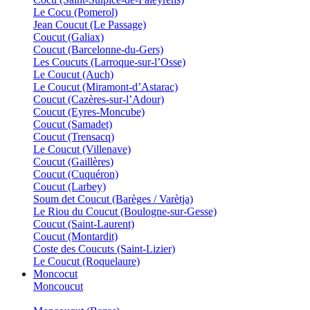
Le Cocu (Pomerol)
Jean Coucut (Le Passage)
Coucut (Galiax)
Coucut (Barcelonne-du-Gers)
Les Coucuts (Larroque-sur-l’Osse)
Le Coucut (Auch)
Le Coucut (Miramont-d’Astarac)
Coucut (Cazères-sur-l’Adour)
Coucut (Eyres-Moncube)
Coucut (Samadet)
Coucut (Trensacq)
Le Coucut (Villenave)
Coucut (Gaillères)
Coucut (Cuquéron)
Coucut (Larbey)
Soum det Coucut (Barèges / Varètja)
Le Riou du Coucut (Boulogne-sur-Gesse)
Coucut (Saint-Laurent)
Coucut (Montardit)
Coste des Coucuts (Saint-Lizier)
Le Coucut (Roquelaure)
Moncocut
Moncoucut