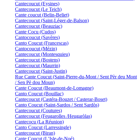
Cantecoucut (Eysines)
Cantecoucut (Le Teich)
Cante coucut (Belin-Beliet)
Cantecoucut (Saint-Léger-de-Balson)
Cantecoucut (Beauziac)
Cante Cocu (Cudos)
Cantocoucut (Savères)
Canto Coucut (Francescas)
Cantocoucut (Mézin)
Cantecoucut (Montesquieu)
Cantecoucut (Bostens)
Cantecoucut (Maurrin)
Cantecoucut (Saint-Justin)
Rue Cante Coucut (Saint-Pierre-du-Mont / Sent Pèr deu Mont
/ Sen Pè dou Moun)
Cante Coucut (Beaumont-de-Lomagne)
Canto Coucut (Bouillac)
Cantecoucut (Castéra-Bouzet / Casterar-Boset)
Canto Coucut (Saint-Sardos / Sent Sardòs)
Cantecoucut (Coutures)
Cantecoucut (Feugarolles /Heugaròlas)
Cantecocu (La Réunion)
Canto Coucut (Larressingle)
Cantecoucut (Biran)
Cante Coucut (L’Isle-de-Noé)