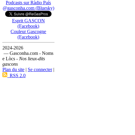
Podcasts sur Ràdio País
@gasconha.com (Bluesky)
Esprit GASCON
(Facebook)
Couleur Gascogne
(Facebook)
2024-2026
— Gasconha.com - Noms
e Lòcs -
Nos lieux-dits
gascons
Plan du site
|
Se connecter
|
RSS 2.0