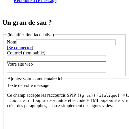
Répondre à ce message
Un gran de sau ?
(identification facultative)
Nom
[
Se connecter
]
Courriel (non publié)
Votre site web
Ajoutez votre commentaire ici
Texte de votre message
Ce champ accepte les raccourcis SPIP
{{gras}}
{italique}
-*l
et le code HTML
[texte->url]
<quote>
<code>
<q>
<del>
<in
créer des paragraphes, laissez simplement des lignes vides.