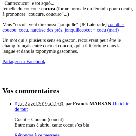
"Cantecoucut" e tot aquò...
femelle du coucou :
cocura
(forme normale du féminin pour cocuth,
à prononcer "coucure, coucuro"...)
Mais "cocut" veut dire aussi "jonquille" [JF Laterrade]
cocuth =
coucou, cocu, narcisse des prés, jonquille
cocut = cocu (mari)
Un mot qui a plusieurs sens en gascon, recouvrant peut-être le
champ français entre cocu et coucou, qui a fait fortune dans la
langue et dans la toponymie gasconnes.
Partager sur Facebook
Vos commentaires
#
Le 2 avril 2019 à 21:00
,
par
Francis MARSAN
Un tchic
de tout
Cocut = Coucou (coucut)
Entre mars é abriu, cante cocut s’es bíu
Répondre à ce message