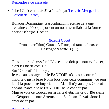
Répondre à ce message
#
Le 17 décembre 2021 à 14:25
,
par
Tederic Merger
Le
Coucut de Larbey
Bonjour Dominique, Gasconha.com recense déjà une
trentaine de lòcs qui portent un nom assimilable à la forme
normalisée "(lo) Cocut".
(lo,eth) Cocut
Prononcer "(lou) Coucut". Pourquoi tant de lieux en
Gascogne y font-ils (…)
C’est un grand mystère ! L’oiseau ne doit pas tout expliquer,
alors les maris cocus ?
Sur "Coucut" à Larbey :
Je vois au passage que le FANTOIR n’a pas encore été
importé dans la base Noms-lòcs pour cette commune ; ce sera
fait à la prochaine importation ! Mais il n’y aura pas Coucut
dedans, parce que le FANTOIR ne le connait pas.
Mais je vois ce Coucut sur la carte d’état major du 19e siècle
de Géoportail, entre Arremoun et Soubiran. Je vais donc le
créer de ce pas !