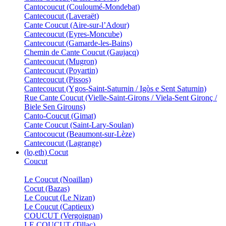
Cantocoucut (Couloumé-Mondebat)
Cantecoucut (Laveraët)
Cante Coucut (Aire-sur-l’Adour)
Cantecoucut (Eyres-Moncube)
Cantecoucut (Gamarde-les-Bains)
Chemin de Cante Coucut (Gaujacq)
Cantecoucut (Mugron)
Cantecoucut (Poyartin)
Cantecoucut (Pissos)
Cantecoucut (Ygos-Saint-Saturnin / Igòs e Sent Saturnin)
Rue Cante Coucut (Vielle-Saint-Girons / Viela-Sent Gironç /
Biele Sen Girouns)
Canto-Coucut (Gimat)
Cante Coucut (Saint-Lary-Soulan)
Cantocoucut (Beaumont-sur-Lèze)
Cantecoucut (Lagrange)
(lo,eth) Cocut
Coucut
Le Coucut (Noaillan)
Cocut (Bazas)
Le Coucut (Le Nizan)
Le Coucut (Captieux)
COUCUT (Vergoignan)
LE COUCUT (Tillac)