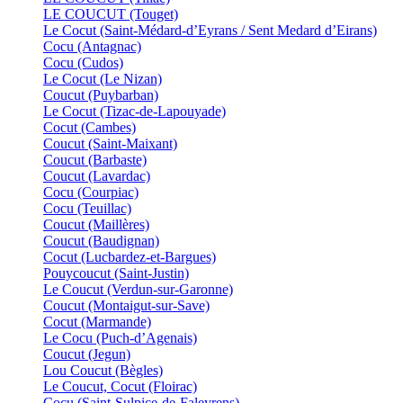
LE COUCUT (Touget)
Le Cocut (Saint-Médard-d’Eyrans / Sent Medard d’Eirans)
Cocu (Antagnac)
Cocu (Cudos)
Le Cocut (Le Nizan)
Coucut (Puybarban)
Le Cocut (Tizac-de-Lapouyade)
Cocut (Cambes)
Coucut (Saint-Maixant)
Coucut (Barbaste)
Coucut (Lavardac)
Cocu (Courpiac)
Cocu (Teuillac)
Coucut (Maillères)
Coucut (Baudignan)
Cocut (Lucbardez-et-Bargues)
Pouycoucut (Saint-Justin)
Le Coucut (Verdun-sur-Garonne)
Coucut (Montaigut-sur-Save)
Cocut (Marmande)
Le Cocu (Puch-d’Agenais)
Coucut (Jegun)
Lou Coucut (Bègles)
Le Coucut, Cocut (Floirac)
Cocu (Saint-Sulpice-de-Faleyrens)