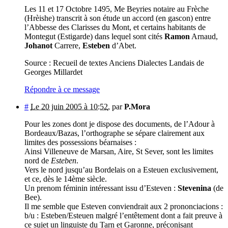
Les 11 et 17 Octobre 1495, Me Beyries notaire au Frèche
(Hrèishe) transcrit à son étude un accord (en gascon) entre
l’Abbesse des Clarisses du Mont, et certains habitants de
Montegut (Estigarde) dans lequel sont cités
Ramon
Arnaud,
Johanot
Carrere,
Esteben
d’Abet.
Source : Recueil de textes Anciens Dialectes Landais de
Georges Millardet
Répondre à ce message
#
Le 20 juin 2005 à 10:52
,
par
P.Mora
Pour les zones dont je dispose des documents, de l’Adour à
Bordeaux/Bazas, l’orthographe se sépare clairement aux
limites des possessions béarnaises :
Ainsi Villeneuve de Marsan, Aire, St Sever, sont les limites
nord de
Esteben
.
Vers le nord jusqu’au Bordelais on a Esteuen exclusivement,
et ce, dès le 14ème siècle.
Un prenom féminin intéressant issu d’Esteven :
Stevenina
(de
Bee).
Il me semble que Esteven conviendrait aux 2 prononciacions :
b/u : Esteben/Esteuen malgré l’entêtement dont a fait preuve à
ce sujet un linguiste du Tarn et Garonne, préconisant