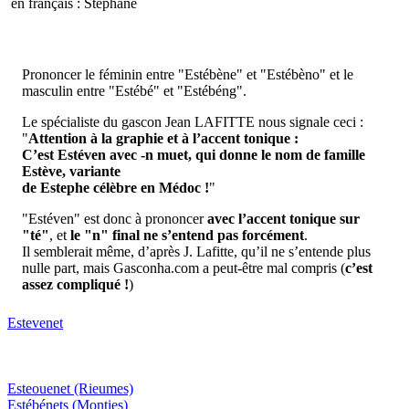
en français : Stéphane
Prononcer le féminin entre "Estébène" et "Estébèno" et le
masculin entre "Estébé" et "Estébéng".
Le spécialiste du gascon Jean LAFITTE nous signale ceci :
"
Attention à la graphie et à l’accent tonique :
C’est Estéven avec -n muet, qui donne le nom de famille
Estève, variante
de Estephe célèbre en Médoc !
"
"Estéven" est donc à prononcer
avec l’accent tonique sur
"té"
, et
le "n" final ne s’entend pas forcément
.
Il semblerait même, d’après J. Lafitte, qu’il ne s’entende plus
nulle part, mais Gasconha.com a peut-être mal compris (
c’est
assez compliqué !
)
Estevenet
Esteouenet
(Rieumes)
Estébénets
(Monties)