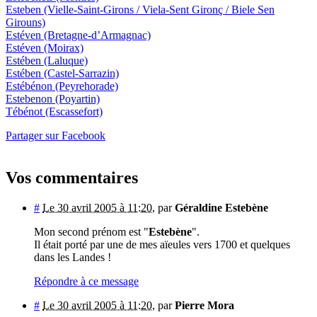
Esteben
(Vielle-Saint-Girons / Viela-Sent Gironç / Biele Sen
Girouns)
Estéven
(Bretagne-d’Armagnac)
Estéven
(Moirax)
Estében
(Laluque)
Estében
(Castel-Sarrazin)
Estébénon
(Peyrehorade)
Estebenon
(Poyartin)
Tébénot
(Escassefort)
Partager sur Facebook
Vos commentaires
#
Le 30 avril 2005 à 11:20
,
par
Géraldine Estebène
Mon second prénom est "
Estebène
".
Il était porté par une de mes aïeules vers 1700 et quelques
dans les Landes !
Répondre à ce message
#
Le 30 avril 2005 à 11:20
,
par
Pierre Mora