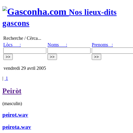
Nos lieux-dits
gascons
Recherche / Cèrca...
Lòcs :
Noms :
Prenoms :
vendredi 29 avril 2005
|
1
Peiròt
(masculin)
peirot.wav
peirota.wav