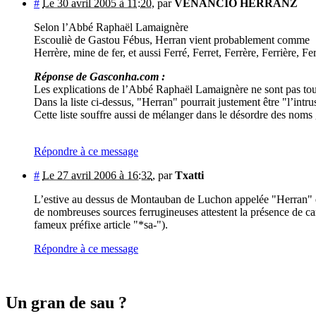
#
Le 30 avril 2005 à 11:20
,
par
VENANCIO HERRANZ
Selon l’Abbé Raphaël Lamaignère
Escouliè de Gastou Fébus, Herran vient probablement comme
Herrère, mine de fer, et aussi Ferré, Ferret, Ferrère, Ferrière, Fe
Réponse de Gasconha.com :
Les explications de l’Abbé Raphaël Lamaignère ne sont pas touj
Dans la liste ci-dessus, "Herran" pourrait justement être "l’intrus
Cette liste souffre aussi de mélanger dans le désordre des noms 
Répondre à ce message
#
Le 27 avril 2006 à 16:32
,
par
Txatti
L’estive au dessus de Montauban de Luchon appelée "Herran" et s
de nombreuses sources ferrugineuses attestent la présence de ca
fameux préfixe article "*sa-").
Répondre à ce message
Un gran de sau ?