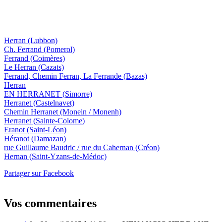
Herran
(Lubbon)
Ch. Ferrand
(Pomerol)
Ferrand
(Coimères)
Le Herran
(Cazats)
Ferrand, Chemin Ferran, La Ferrande
(Bazas)
Herran
EN HERRANET
(Simorre)
Herranet
(Castelnavet)
Chemin Herranet
(Monein / Monenh)
Herranet
(Sainte-Colome)
Eranot
(Saint-Léon)
Héranot
(Damazan)
rue Guillaume Baudric / rue du Cahernan
(Créon)
Hernan
(Saint-Yzans-de-Médoc)
Partager sur Facebook
Vos commentaires