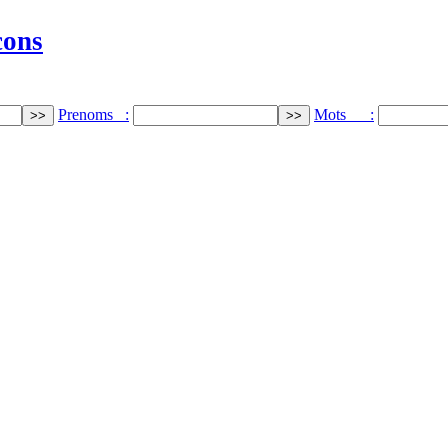
cons
Prenoms :
Mots :