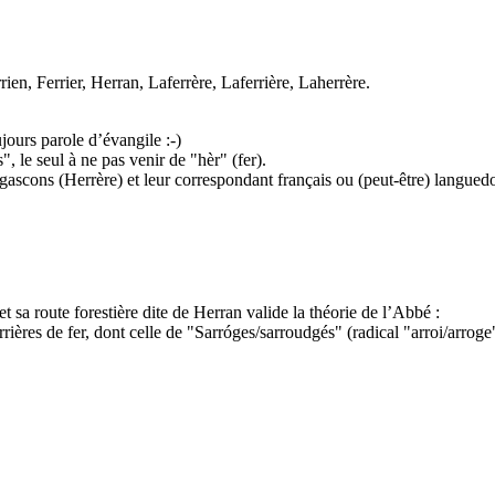
rrien, Ferrier, Herran, Laferrère, Laferrière, Laherrère.
ours parole d’évangile :-)
", le seul à ne pas venir de "hèr" (fer).
gascons (Herrère) et leur correspondant français ou (peut-être) languedo
a route forestière dite de Herran valide la théorie de l’Abbé :
rrières de fer, dont celle de "Sarróges/sarroudgés" (radical "arroi/arro