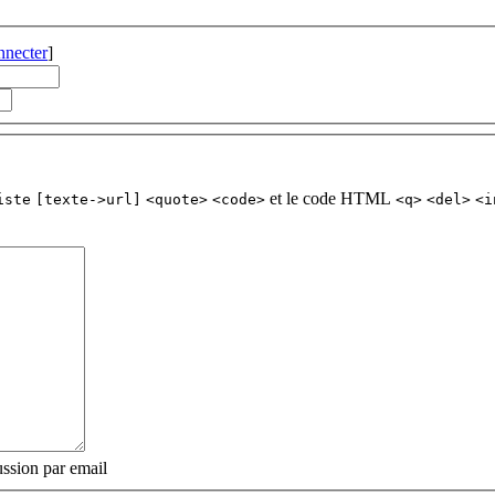
nnecter
]
et le code HTML
iste
[texte->url]
<quote>
<code>
<q>
<del>
<i
ssion par email