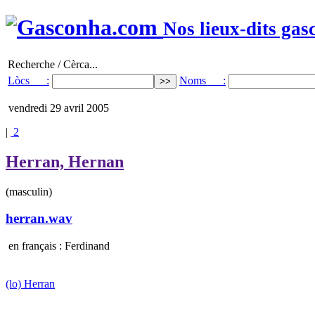
Nos lieux-dits gas
Recherche / Cèrca...
Lòcs :
Noms :
vendredi 29 avril 2005
|
2
Herran, Hernan
(masculin)
herran.wav
en français : Ferdinand
(lo) Herran